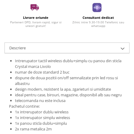
Livrare oriunde
Consultant dedicat
Parteneri DPD, livram rapid, sigur si
Zilnic intre 9.30-19.00 Telefonic sau
uneori gratuit!
whatsapp
Descriere
Intrerupator tactil wireless dublu+simplu cu panou din sticla
Crystal marca Livolo
numar de doze standard 2 buc
dispune de doua pozitii on/off semnalizate prin led rosu si
albastru
design modern, rezistent la apa, zgarieturi si umiditate
ideal pentru case, birouri, magazine, disponibil alb sau negru
telecomanda nu este inclusa
Pachetul contine:
1x intrerupator dublu wireless
1x intrerupator simplu wireless
1x panou sticla dublu+simplu
2x rama metalica 2m