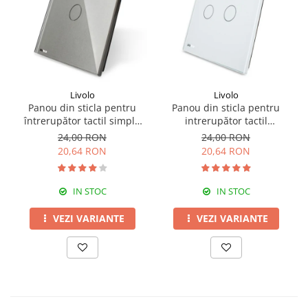
Livolo
Livolo
Panou din sticla pentru
Panou din sticla pentru
întrerupător tactil simplu
intrerupător tactil
Livolo
dublu,Livolo
24,00 RON
24,00 RON
20,64 RON
20,64 RON
IN STOC
IN STOC
VEZI VARIANTE
VEZI VARIANTE