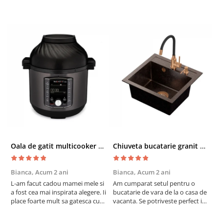
Oala de gatit multicooker 11 functii Instant Pot Pro Crisp 8 + Air Fryer 7.6 lt
Chiuveta bucatarie granit cu finisaj negru perlat/cupru Steingran Art Copper cu dozator si baterie Quadron
Bianca,
Acum 2 ani
Bianca,
Acum 2 ani
V
L-am facut cadou mamei mele si
Am cumparat setul pentru o
S
a fost cea mai inspirata alegere. Ii
bucatarie de vara de la o casa de
c
place foarte mult sa gatesca cu
vacanta. Se potriveste perfect in
c
acest aparat, fara efort si fara sa
decor, se curata perfect, este
v
trebuiasca sa tot invarta in
practic si util. Calitate foarte
b