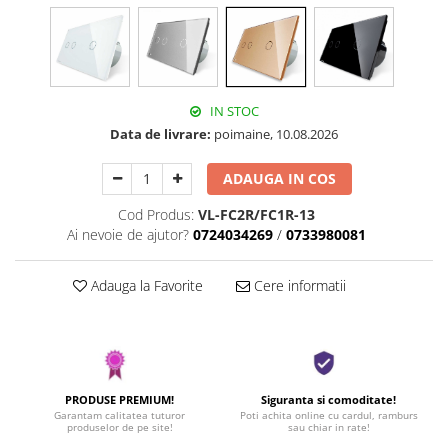
IN STOC
Data de livrare:
poimaine, 10.08.2026
ADAUGA IN COS
Cod Produs:
VL-FC2R/FC1R-13
Ai nevoie de ajutor?
0724034269
/
0733980081
Adauga la Favorite
Cere informatii
PRODUSE PREMIUM!
Siguranta si comoditate!
Garantam calitatea tuturor
Poti achita online cu cardul, ramburs
produselor de pe site!
sau chiar in rate!