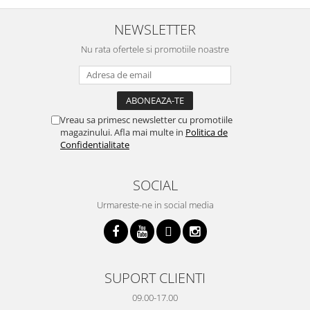
cratita...ma gandesc serios sa imi
buna, recomand cu drag !
v
cumpar si eu! Recomand mult !
m
NEWSLETTER
Nu rata ofertele si promotiile noastre
Vreau sa primesc newsletter cu promotiile
magazinului. Afla mai multe in
Politica de
Confidentialitate
SOCIAL
Urmareste-ne in social media
SUPORT CLIENTI
09.00-17.00