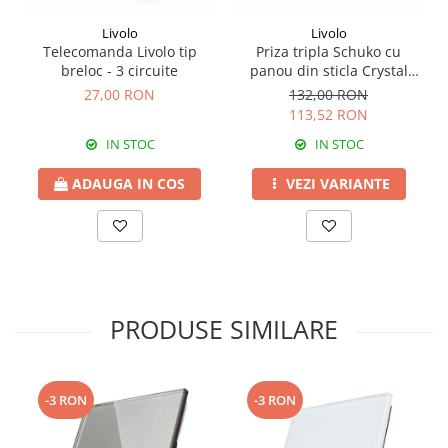
Livolo
Livolo
Telecomanda Livolo tip
Priza tripla Schuko cu
breloc - 3 circuite
panou din sticla Crystal
Livolo
27,00 RON
132,00 RON
113,52 RON
IN STOC
IN STOC
ADAUGA IN COS
VEZI VARIANTE
PRODUSE SIMILARE
-3 RON
-3 RON