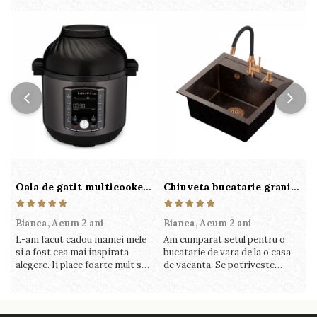
Oala de gatit multicooker 11 functii Instant Pot Pro Crisp 8 + Air Fryer 7.6 lt
Chiuveta bucatarie granit cu finisaj negru perlat/cupru Steingran Art Copper cu dozator si baterie Quadron
Bianca,
Acum 2 ani
Bianca,
Acum 2 ani
V
L-am facut cadou mamei mele
Am cumparat setul pentru o
S
si a fost cea mai inspirata
bucatarie de vara de la o casa
c
alegere. Ii place foarte mult sa
de vacanta. Se potriveste
c
gatesca cu acest aparat, fara
perfect in decor, se curata
v
efort si fara sa trebuiasca sa
perfect, este practic si util.
î
tot invarta in cratita...ma
Calitate foarte buna, recomand
v
gandesc serios sa imi cumpar
cu drag !
m