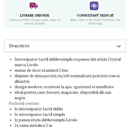
LIVRARE ORIUNDE
CONSULTANT DEDICAT
Parteneri DPD, livram rapid, sigur si
Zilnic intre 9.30-19.00 Telefonic sau
uneori gratuit!
whatsapp
Descriere
Intrerupator tactil dublu+simplu cu panou din sticla Crystal
marca Livolo
numar de doze standard 2 buc
dispune de doua pozitii on/off semnalizate prin led rosu si
albastru
design modern, rezistent la apa, zgarieturi si umiditate
ideal pentru case, birouri, magazine, disponibil alb sau
negru
Pachetul contine:
1x intrerupator tactil dublu
1x intrerupator tactil simplu
1x panou sticla dublu+simplu Livolo
2x rama metalica 2 m