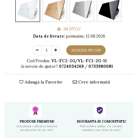
IN STOC
Data de livrare:
poimaine, 12.08.2026
ADAUGA IN COS
Cod Produs:
VL-FC2-2G/VL-FC1-2G-11
Ai nevoie de ajutor?
0724034269
/
0733980081
Adauga la Favorite
Cere informatii
PRODUSE PREMIUM!
SIGURANTA SI COMODITATE!
Garantam calitatea tuturor
Poti achita online cu cardul,
produselor de pe site!
ramburs sau chiar in rate!