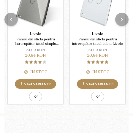
Livolo
Livolo
Panou din sticla pentru
Panou din sticla pentru
întrerupător tactil simplu
intrerupător tactil dublu,Livolo
Livolo
24,00 RON
24,00 RON
20,64 RON
20,64 RON
IN STOC
IN STOC
VEZI VARIANTE
VEZI VARIANTE