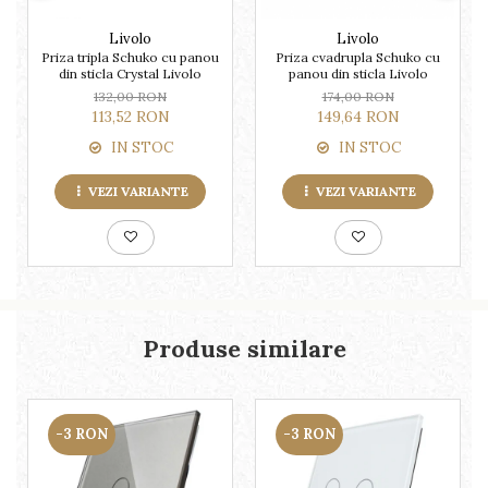
Livolo
Livolo
Priza tripla Schuko cu panou
Priza cvadrupla Schuko cu
din sticla Crystal Livolo
panou din sticla Livolo
132,00 RON
174,00 RON
113,52 RON
149,64 RON
IN STOC
IN STOC
VEZI VARIANTE
VEZI VARIANTE
Produse similare
-3 RON
-3 RON