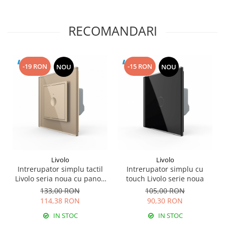
RECOMANDARI
-19 RON
-15 RON
NOU
NOU
Livolo
Livolo
Intrerupator simplu tactil
Intrerupator simplu cu
Livolo seria noua cu panou
touch Livolo serie noua
din sticla
133,00 RON
105,00 RON
114,38 RON
90,30 RON
IN STOC
IN STOC