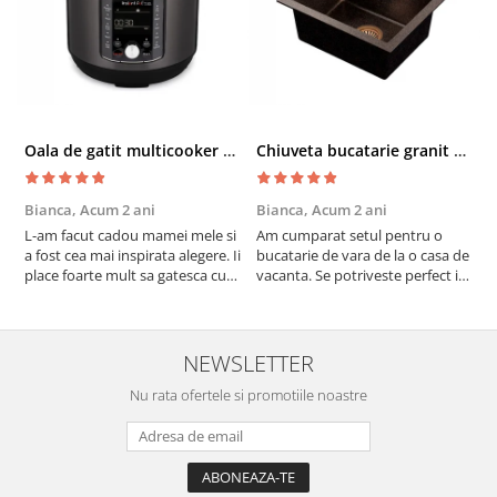
Oala de gatit multicooker 11 functii Instant Pot Pro Crisp 8 + Air Fryer 7.6 lt
Chiuveta bucatarie granit cu finisaj negru perlat/cupru Steingran Art Copper cu dozator si baterie Quadron
Bianca,
Acum 2 ani
Bianca,
Acum 2 ani
V
L-am facut cadou mamei mele si
Am cumparat setul pentru o
S
a fost cea mai inspirata alegere. Ii
bucatarie de vara de la o casa de
c
place foarte mult sa gatesca cu
vacanta. Se potriveste perfect in
c
acest aparat, fara efort si fara sa
decor, se curata perfect, este
v
trebuiasca sa tot invarta in
practic si util. Calitate foarte
b
cratita...ma gandesc serios sa imi
buna, recomand cu drag !
v
cumpar si eu! Recomand mult !
m
NEWSLETTER
Nu rata ofertele si promotiile noastre