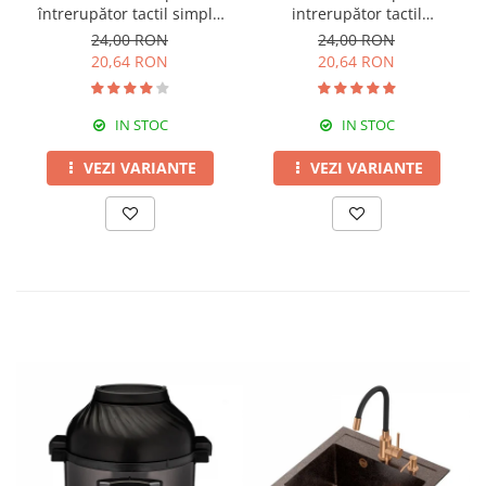
întrerupător tactil simplu
intrerupător tactil
Livolo
dublu,Livolo
24,00 RON
24,00 RON
20,64 RON
20,64 RON
IN STOC
IN STOC
VEZI VARIANTE
VEZI VARIANTE