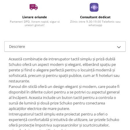
Livrare oriunde
Consultant dedicat
Parteneri DPD, livram rapid, sigur si
Zilnic intre 9.30-19.00 Telefonic sau
uneori gratuit!
whatsapp
Descriere
Această combinație de intrerupator tactil simplu și priză dublă
Schuko oferă un aspect modern și elegant, eliberând spațiu pe
perete și fiind o alegere perfectă pentru o locuință modernă și
sofisticată, precum și pentru spații publice, cum ar fi hoteluri sau
restaurante.
Panoul din sticlă oferă un design elegant și modern, care poate fi
disponibil în diferite culori pentru a se potrivi cu aspectul general
al încăperii. Aceasta include un buton tactil pentru a controla o
sursă de lumină și două prize Schuko pentru conectarea
aplicațiilor electrice de mare putere.
Intrerupatorul tactil simplu este proiectat pentru a oferi o
experiență confortabilă și intuitivă de utilizare, iar prizele Schuko
oferă protecție împotriva suprasarcinilor și scurtcircuitelor,