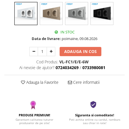
IN STOC
Data de livrare:
poimaine, 09.08.2026
ADAUGA IN COS
Cod Produs:
VL-FC1/E/E-6W
Ai nevoie de ajutor?
0724034269
/
0733980081
Adauga la Favorite
Cere informatii
PRODUSE PREMIUM!
Siguranta si comoditate!
Garantam calitatea tuturor
Poti achita online cu cardul, ramburs
produselor de pe site!
sau chiar in rate!