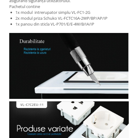
asigurând siguranța utilizatorului.
Pachetul contine
1x modul intrerupator simplu VL-FC1-2G
2x modul priza Schuko VL-FCTC16A-2WP/BP/AP/IP
1x panou din sticla VL-P701/E/E-4W/B/IA/IP