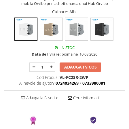
mobila Orvibo prin achizitionarea unui Hub Orvibo
Culoare
: Alb
IN STOC
Data de livrare:
poimaine, 10.08.2026
ADAUGA IN COS
Cod Produs:
VL-FC2SR-2WP
Ai nevoie de ajutor?
0724034269
/
0733980081
Adauga la Favorite
Cere informatii