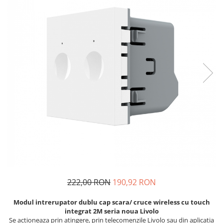
Prajitoare de paine
chiuvete
Combine frigorifice
Termostate si senzori Livolo
Rasnite de cafea
Sonerii electrice
Accesorii chiuvete bucatarie
Espressoare cafea
Roboti de bucatarie
Construieste singur
Gratar protectie chiuveta
Aparate de gatit-aragazuri
Spumarea laptelui
Scurgator farfurii
Module
Masina de spalat vase
Suporti burete
Panouri si rame
Accesorii
Tocatoare lemn si sticla
Seturi Electrocasnice
Sisteme de scurgere si cleme
Tavita scurgere vase/legume/fructe
Dispenser detergent
222,00 RON
190,92 RON
Modul intrerupator dublu cap scara/ cruce wireless cu touch
integrat 2M seria noua Livolo
Se actioneaza prin atingere, prin telecomenzile Livolo sau din aplicatia