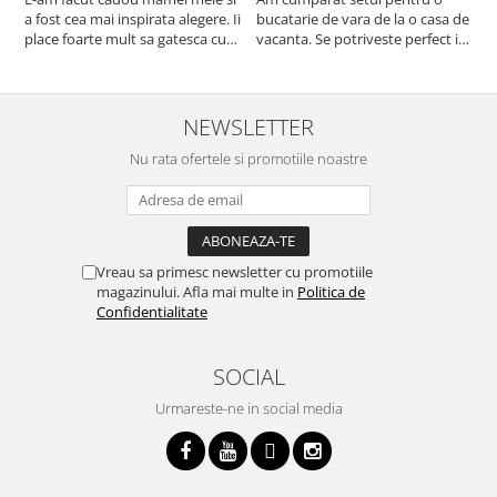
a fost cea mai inspirata alegere. Ii
bucatarie de vara de la o casa de
c
place foarte mult sa gatesca cu
vacanta. Se potriveste perfect in
c
acest aparat, fara efort si fara sa
decor, se curata perfect, este
v
trebuiasca sa tot invarta in
practic si util. Calitate foarte
b
cratita...ma gandesc serios sa imi
buna, recomand cu drag !
v
cumpar si eu! Recomand mult !
m
NEWSLETTER
Nu rata ofertele si promotiile noastre
Vreau sa primesc newsletter cu promotiile
magazinului. Afla mai multe in
Politica de
Confidentialitate
SOCIAL
Urmareste-ne in social media