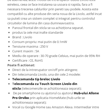
wireless, ceea ce face instalarea sa usoara si rapida, fara a fi
necesara trecerea cablurilor prin pereti sau podele. Acesta este
compatibil cu alte produse din seria noua de la Livolo, astfel incat
sa puteti crea un sistem complet si integrat pentru controlul
circuitelor de lumina din casa dumneavoastra.
Panoul frontal din sticla se va achiziționa separat.
produs la cele mai inalte standarde
Brand : Livolo
Consum propriu: mai putin de 0.1mW
Tensiune maxima : 250 V
Curent maxim : 5A
Mediu de operare : 30-70 grade Celsius, mai putin de 95% RH
Certificare : CE, RoHS
Poate fi actionat:
Direct de la intrerupator on/off prin atingere;
Din telecomanda Livolo, una din cele 2 modele:
Telecomanda tip breloc Livolo
T
elecomanda cu Touch Screen Livolo din
sticla
(telecomenzile se achizitioneaza separat);
De pe smartphone cu ajutorul cu ajutorul
Hub-ului Allone
Pro Orvibo
prin aplicatia HomeMate (hub-urile se
achizitioneaza separat);
Vocal cu Google Home sau Amazon Alexa. Intermediar intre