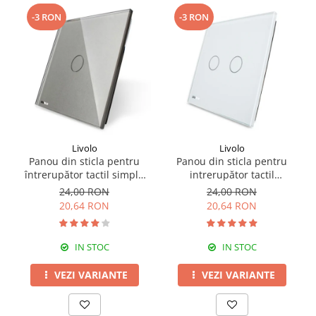
-3 RON
-3 RON
Livolo
Livolo
Panou din sticla pentru
Panou din sticla pentru
întrerupător tactil simplu
intrerupător tactil
Livolo
dublu,Livolo
24,00 RON
24,00 RON
20,64 RON
20,64 RON
IN STOC
IN STOC
VEZI VARIANTE
VEZI VARIANTE