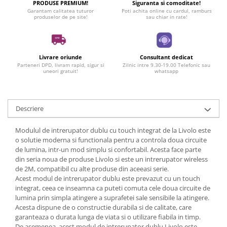
PRODUSE PREMIUM!
Siguranta si comoditate!
Garantam calitatea tuturor
Poti achita online cu cardul, ramburs
produselor de pe site!
sau chiar in rate!
Livrare oriunde
Consultant dedicat
Parteneri DPD, livram rapid, sigur si
Zilnic intre 9.30-19.00 Telefonic sau
uneori gratuit!
whatsapp
Descriere
Modulul de intrerupator dublu cu touch integrat de la Livolo este
o solutie moderna si functionala pentru a controla doua circuite
de lumina, intr-un mod simplu si confortabil. Acesta face parte
din seria noua de produse Livolo si este un intrerupator wireless
de 2M, compatibil cu alte produse din aceeasi serie.
Acest modul de intrerupator dublu este prevazut cu un touch
integrat, ceea ce inseamna ca puteti comuta cele doua circuite de
lumina prin simpla atingere a suprafetei sale sensibile la atingere.
Acesta dispune de o constructie durabila si de calitate, care
garanteaza o durata lunga de viata si o utilizare fiabila in timp.
De asemenea, acest modul de intrerupator dublu Livolo este