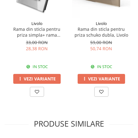
Livolo
Livolo
Rama din sticla pentru
Rama din sticla pentru
priza simpla+ rama
priza schuko dubla, Livolo
metalica serie noua Livolo
33,00 RON
59,00 RON
28,38 RON
50,74 RON
IN STOC
IN STOC
VEZI VARIANTE
VEZI VARIANTE
PRODUSE SIMILARE