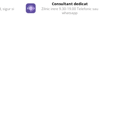
e
Consultant dedicat
, sigur si
Zilnic intre 9.30-19.00 Telefonic sau
whatsapp