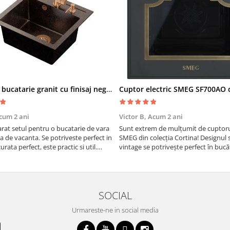
Chiuveta bucatarie granit cu finisaj negru perlat/cupru Steingran Art Copper cu dozator si baterie Quadron
cum 2 ani
Victor B,
Acum 2 ani
at setul pentru o bucatarie de vara
Sunt extrem de mulțumit de cuptorul
sa de vacanta. Se potriveste perfect in
SMEG din colecția Cortina! Designul 
urata perfect, este practic si util.
vintage se potrivește perfect în bucă
oarte buna, recomand cu drag !
iar funcțiile variate de gătit fac pregă
meselor o plăcere.
SOCIAL
Urmareste-ne in social media