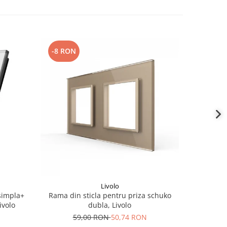
-8 RON
-5 RON
Livolo
simpla+
Rama din sticla pentru priza schuko
Rama di
ivolo
dubla, Livolo
mod
59,00 RON
50,74 RON
3