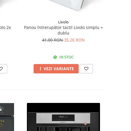
Livolo
olo 2x
Panou întrerupător tactil Livolo simplu +
Panou i
dublu
Li
41,00 RON
35,26 RON
4
IN STOC
VEZI VARIANTE