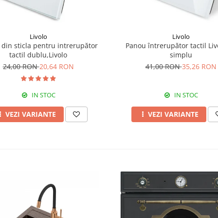
Livolo
Livolo
din sticla pentru intrerupător
Panou întrerupător tactil Liv
tactil dublu,Livolo
simplu
24,00 RON
20,64 RON
41,00 RON
35,26 RON
IN STOC
IN STOC
VEZI VARIANTE
VEZI VARIANTE