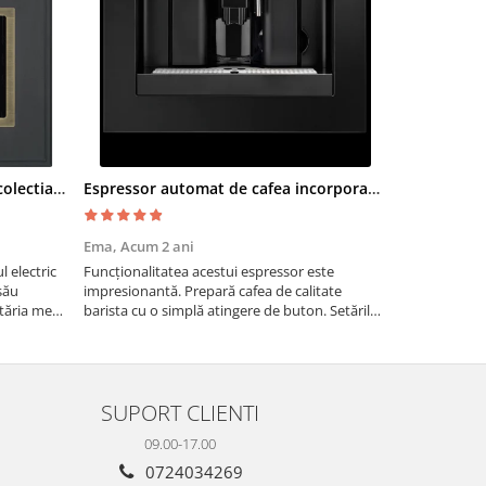
Cuptor electric SMEG SF700AO colectia Cortina
Espressor automat de cafea incorporabil De Dietrich Platinum
Moara cere
Ema,
Acum 2 ani
Paul G,
Acum
 electric
Funcționalitatea acestui espressor este
Recomand moa
său
impresionantă. Prepară cafea de calitate
are nevoie de
tăria mea,
barista cu o simplă atingere de buton. Setările
măcinarea cer
tirea
sunt ușor de personalizat, permițând ajustarea
fie pentru ac
intensității, temperaturii și cantității de cafea
dimensiuni. E
pentru a sa...
gospodărie!
SUPORT CLIENTI
09.00-17.00
0724034269