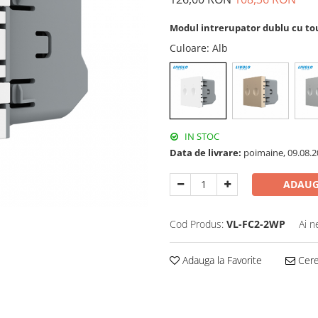
Modul intrerupator dublu cu tou
Culoare
: Alb
IN STOC
Data de livrare:
poimaine, 09.08.2
ADAUG
Cod Produs:
VL-FC2-2WP
Ai n
Adauga la Favorite
Cere 