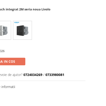
ch integrat 2M seria noua Livolo
026
A IN COS
evoie de ajutor?
0724034269
/
0733980081
informatii
Distribuie
pe
Facebook