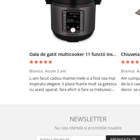
Oala de gatit multicooker 11 functii Instant Pot Pro Crisp 8 + Air Fryer 7.6 lt
Bianca,
Acum 2 ani
Bianca,
A
L-am facut cadou mamei mele si a fost cea mai
Am cumpar
inspirata alegere. Ii place foarte mult sa gatesca
de la o ca
cu acest aparat, fara efort si fara sa trebuiasca
decor, se c
sa tot invarta in cratita...ma gandesc serios sa
Calitate f
imi cumpar si eu! Recomand mult !
NEWSLETTER
Nu rata ofertele si promotiile noastre