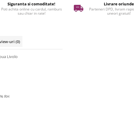
Siguranta si comoditate!
Livrare oriund
Poti achita online cu cardul, ramburs
Parteneri DPD, livram rapid
sau chiar in rate!
uneori gratuit!
view-uri
(0)
oua Livolo
95% RH