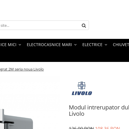
ICE MICI
ELECTROCASNICE MARI
ELECTRICE
CHIUVET
grat 2M seria noua Livolo
Modul intrerupator du
Livolo
126,00 RON
108,36 RON