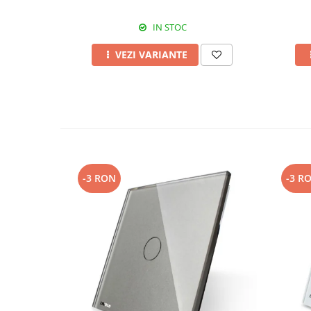
IN STOC
VEZI VARIANTE
-3 RON
-3 R