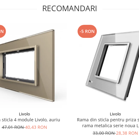
RECOMANDARI
ON
-5 RON
Livolo
Livolo
sticla 4 module Livolo, auriu
Rama din sticla pentru priza 
rama metalica serie noua L
47,01 RON
40,43 RON
33,00 RON
28,38 RON