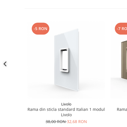
-5 RON
-7 R
Livolo
Rama din sticla standard Italian 1 modul
Rama 
Livolo
38,00 RON
32,68 RON