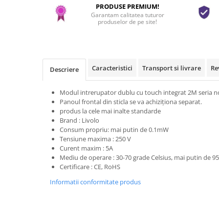
PRODUSE PREMIUM!
Garantam calitatea tuturor
produselor de pe site!
Caracteristici
Transport si livrare
Re
Descriere
Modul intrerupator dublu cu touch integrat 2M seria n
Panoul frontal din sticla se va achiziționa separat.
produs la cele mai inalte standarde
Brand : Livolo
Consum propriu: mai putin de 0.1mW
Tensiune maxima : 250 V
Curent maxim : 5A
Mediu de operare : 30-70 grade Celsius, mai putin de 
Certificare : CE, RoHS
Informatii conformitate produs