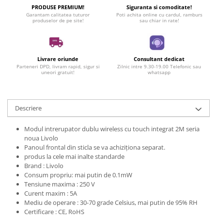
PRODUSE PREMIUM!
Siguranta si comoditate!
Garantam calitatea tuturor
Poti achita online cu cardul, ramburs
produselor de pe site!
sau chiar in rate!
Livrare oriunde
Consultant dedicat
Parteneri DPD, livram rapid, sigur si
Zilnic intre 9.30-19.00 Telefonic sau
uneori gratuit!
whatsapp
Descriere
Modul intrerupator dublu wireless cu touch integrat 2M seria
noua Livolo
Panoul frontal din sticla se va achiziționa separat.
produs la cele mai inalte standarde
Brand : Livolo
Consum propriu: mai putin de 0.1mW
Tensiune maxima : 250 V
Curent maxim : 5A
Mediu de operare : 30-70 grade Celsius, mai putin de 95% RH
Certificare : CE, RoHS