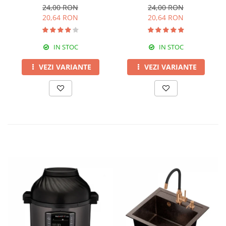
Livolo
dublu,Livolo
24,00 RON
24,00 RON
20,64 RON
20,64 RON
IN STOC
IN STOC
VEZI VARIANTE
VEZI VARIANTE