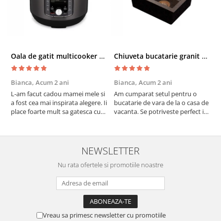
Oala de gatit multicooker 11 functii Instant Pot Pro Crisp 8 + Air Fryer 7.6 lt
Chiuveta bucatarie granit cu finisaj negru perlat/cupru Steingran Art Copper cu dozator si baterie Quadron
Bianca,
Acum 2 ani
Bianca,
Acum 2 ani
V
L-am facut cadou mamei mele si
Am cumparat setul pentru o
S
a fost cea mai inspirata alegere. Ii
bucatarie de vara de la o casa de
c
place foarte mult sa gatesca cu
vacanta. Se potriveste perfect in
c
acest aparat, fara efort si fara sa
decor, se curata perfect, este
v
trebuiasca sa tot invarta in
practic si util. Calitate foarte
b
cratita...ma gandesc serios sa imi
buna, recomand cu drag !
v
cumpar si eu! Recomand mult !
m
NEWSLETTER
Nu rata ofertele si promotiile noastre
Vreau sa primesc newsletter cu promotiile