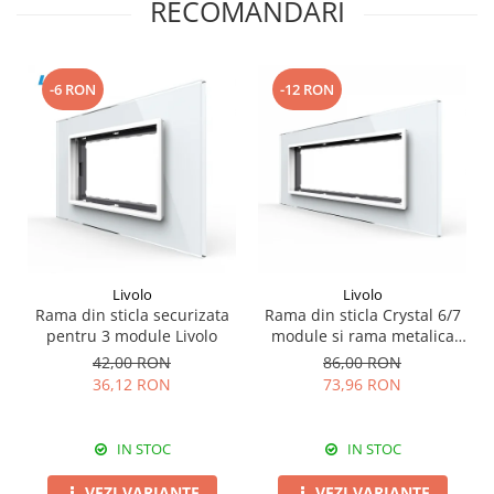
RECOMANDARI
-6 RON
-12 RON
Livolo
Livolo
Rama din sticla securizata
Rama din sticla Crystal 6/7
pentru 3 module Livolo
module si rama metalica
Livolo, standard Italian
42,00 RON
86,00 RON
36,12 RON
73,96 RON
IN STOC
IN STOC
VEZI VARIANTE
VEZI VARIANTE