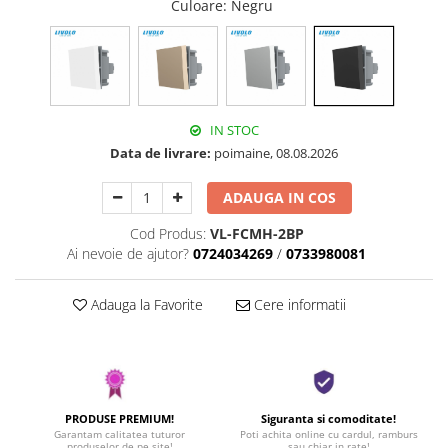
Culoare
: Negru
IN STOC
Data de livrare:
poimaine, 08.08.2026
ADAUGA IN COS
Cod Produs:
VL-FCMH-2BP
Ai nevoie de ajutor?
0724034269
/
0733980081
Adauga la Favorite
Cere informatii
PRODUSE PREMIUM!
Siguranta si comoditate!
Garantam calitatea tuturor
Poti achita online cu cardul, ramburs
produselor de pe site!
sau chiar in rate!