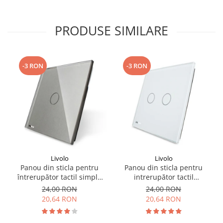
PRODUSE SIMILARE
-3 RON
-3 RON
Livolo
Livolo
Panou din sticla pentru
Panou din sticla pentru
întrerupător tactil simplu
intrerupător tactil
Livolo
dublu,Livolo
24,00 RON
24,00 RON
20,64 RON
20,64 RON