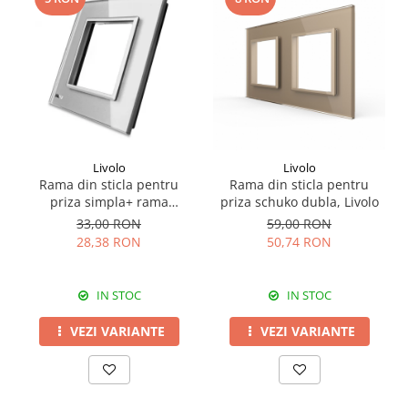
Livolo
Livolo
Rama din sticla pentru
Rama din sticla pentru
priza simpla+ rama
priza schuko dubla, Livolo
metalica serie noua Livolo
33,00 RON
59,00 RON
28,38 RON
50,74 RON
IN STOC
IN STOC
VEZI VARIANTE
VEZI VARIANTE