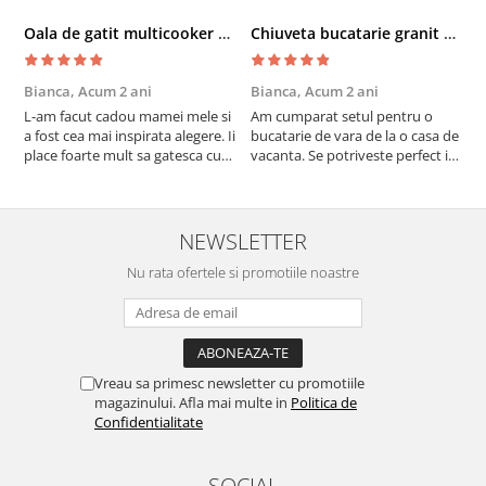
Oala de gatit multicooker 11 functii Instant Pot Pro Crisp 8 + Air Fryer 7.6 lt
Chiuveta bucatarie granit cu finisaj negru perlat/cupru Steingran Art Copper cu dozator si baterie Quadron
Bianca,
Acum 2 ani
Bianca,
Acum 2 ani
V
L-am facut cadou mamei mele si
Am cumparat setul pentru o
S
a fost cea mai inspirata alegere. Ii
bucatarie de vara de la o casa de
c
place foarte mult sa gatesca cu
vacanta. Se potriveste perfect in
c
acest aparat, fara efort si fara sa
decor, se curata perfect, este
v
trebuiasca sa tot invarta in
practic si util. Calitate foarte
b
cratita...ma gandesc serios sa imi
buna, recomand cu drag !
v
cumpar si eu! Recomand mult !
m
NEWSLETTER
Nu rata ofertele si promotiile noastre
Vreau sa primesc newsletter cu promotiile
magazinului. Afla mai multe in
Politica de
Confidentialitate
SOCIAL