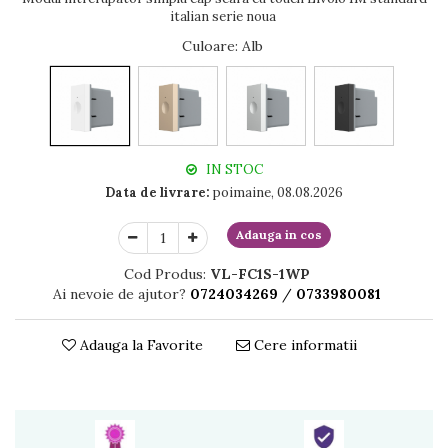
italian serie noua
Culoare
: Alb
IN STOC
Data de livrare:
poimaine, 08.08.2026
Adauga in cos
Cod Produs:
VL-FC1S-1WP
Ai nevoie de ajutor?
0724034269
/
0733980081
Adauga la Favorite
Cere informatii