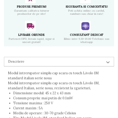
PRODUSE PREMIUM!
SIGURANTA SI COMODITATE!
Garantam calitatea tuturor
Poti achita online cu cardul,
produselor de pe site!
ramburs sau chiar in rate!
LIVRARE ORIUNDE
CONSULTANT DEDICAT
Parteneri DPD, livram rapid, sigur si
Zilnic intre 9.30-19.00 Telefonic sau
uneori gratuit!
whatsapp
Descriere
Modul intrerupator simplu cap scara cu touch Livolo 1M
standard italian serie noua
Modul intrerupator simplu cap scara cu touch Livolo 1M,
standard Italian, serie noua, rezistent la zgarieturi,
Dimensiune modul: 45 x 22 x 43 mm
Consum propriu: mai putin de 0.1mW
Tensiune maxima : 250 V
Curent maxim : 5A
Mediu de operare : 30-70 grade Celsius