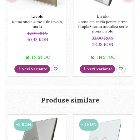
Livolo
Livolo
Rama sticla 4 module Livolo,
Rama din sticla pentru priza
auriu
simpla+ rama metalica serie
noua Livolo
47,01 RON
33,00 RON
40,43 RON
28,38 RON
IN STOC
IN STOC
Vezi Variante
Vezi Variante
Produse similare
-3 RON
-3 RON