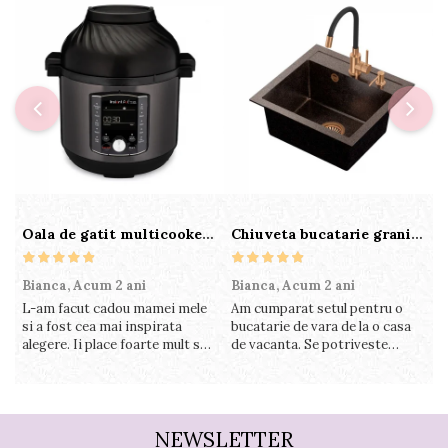
Oala de gatit multicooker 11 functii Instant Pot Pro Crisp 8 + Air Fryer 7.6 lt
Chiuveta bucatarie granit cu finisaj negru perlat/cupru Steingran Art Copper cu dozator si baterie Quadron
Bianca,
Acum 2 ani
Bianca,
Acum 2 ani
V
L-am facut cadou mamei mele
Am cumparat setul pentru o
S
si a fost cea mai inspirata
bucatarie de vara de la o casa
c
alegere. Ii place foarte mult sa
de vacanta. Se potriveste
c
gatesca cu acest aparat, fara
perfect in decor, se curata
v
efort si fara sa trebuiasca sa
perfect, este practic si util.
î
tot invarta in cratita...ma
Calitate foarte buna, recomand
v
gandesc serios sa imi cumpar
cu drag !
m
si eu! Recomand mult !
NEWSLETTER