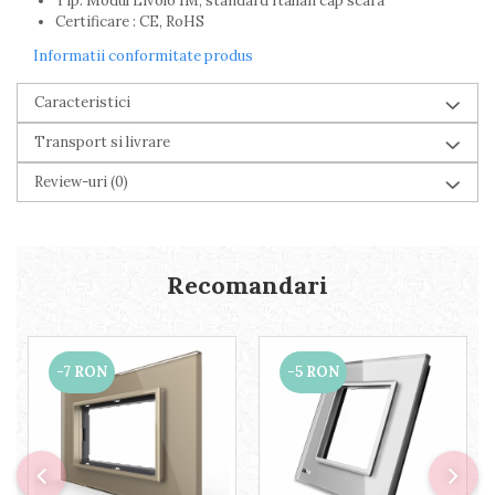
Tip: Modul Livolo 1M, standard Italian cap scara
Certificare : CE, RoHS
Informatii conformitate produs
Caracteristici
Transport si livrare
Review-uri
(0)
Recomandari
-7 RON
-5 RON