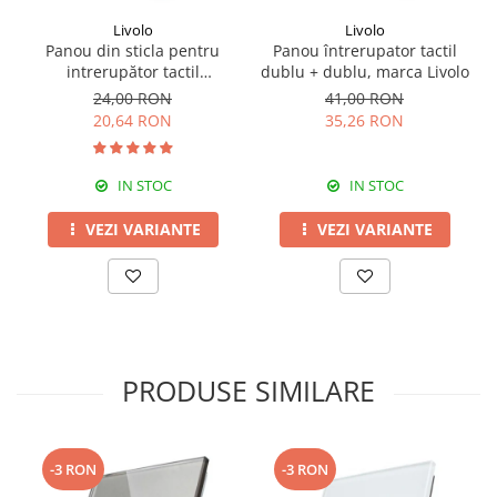
Livolo
Livolo
Panou din sticla pentru
Panou întrerupator tactil
intrerupător tactil
dublu + dublu, marca Livolo
dublu,Livolo
24,00 RON
41,00 RON
20,64 RON
35,26 RON
IN STOC
IN STOC
VEZI VARIANTE
VEZI VARIANTE
PRODUSE SIMILARE
-3 RON
-3 RON