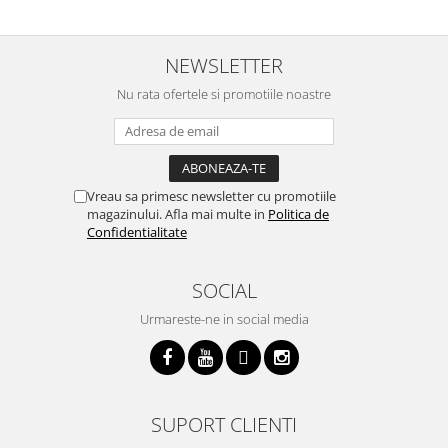
acest aparat, fara efort si fara sa
decor, se curata perfect, este
v
trebuiasca sa tot invarta in
practic si util. Calitate foarte
b
cratita...ma gandesc serios sa imi
buna, recomand cu drag !
v
cumpar si eu! Recomand mult !
m
NEWSLETTER
Nu rata ofertele si promotiile noastre
Vreau sa primesc newsletter cu promotiile
magazinului. Afla mai multe in
Politica de
Confidentialitate
SOCIAL
Urmareste-ne in social media
SUPORT CLIENTI