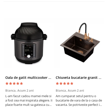
Oala de gatit multicooker 11 functii Instant Pot Pro Crisp 8 + Air Fryer 7.6 lt
Chiuveta bucatarie granit cu finisaj negru perlat/cupru Steingran Art Copper cu dozator si baterie Quadron
Bianca,
Acum 2 ani
Bianca,
Acum 2 ani
V
L-am facut cadou mamei mele si
Am cumparat setul pentru o
S
a fost cea mai inspirata alegere. Ii
bucatarie de vara de la o casa de
c
place foarte mult sa gatesca cu
vacanta. Se potriveste perfect in
c