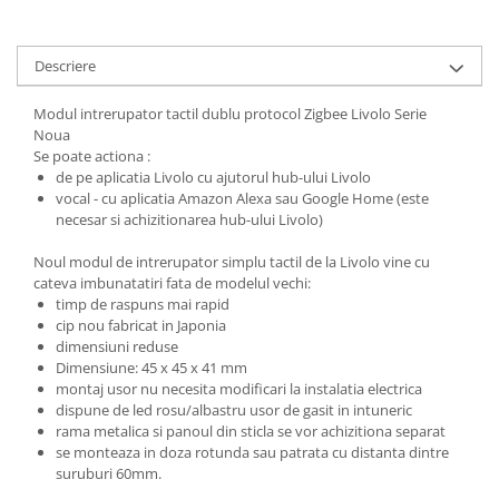
Descriere
Modul intrerupator tactil dublu protocol Zigbee Livolo Serie
Noua
Se poate actiona :
de pe aplicatia Livolo cu ajutorul hub-ului Livolo
vocal - cu aplicatia Amazon Alexa sau Google Home (este
necesar si achizitionarea hub-ului Livolo)
Noul modul de intrerupator simplu tactil de la Livolo vine cu
cateva imbunatatiri fata de modelul vechi:
timp de raspuns mai rapid
cip nou fabricat in Japonia
dimensiuni reduse
Dimensiune: 45 x 45 x 41 mm
montaj usor nu necesita modificari la instalatia electrica
dispune de led rosu/albastru usor de gasit in intuneric
rama metalica si panoul din sticla se vor achizitiona separat
se monteaza in doza rotunda sau patrata cu distanta dintre
suruburi 60mm.