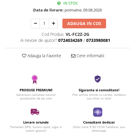
IN STOC
Data de livrare:
poimaine, 09.08.2026
ADAUGA IN COS
Cod Produs:
VL-FC2Z-2G
Ai nevoie de ajutor?
0724034269
/
0733980081
Adauga la Favorite
Cere informatii
PRODUSE PREMIUM!
Siguranta si comoditate!
Garantam calitatea tuturor
Poti achita online cu cardul, ramburs
produselor de pe site!
sau chiar in rate!
Livrare oriunde
Consultant dedicat
Parteneri DPD, livram rapid, sigur si
Zilnic intre 9.30-19.00 Telefonic sau
uneori gratuit!
whatsapp