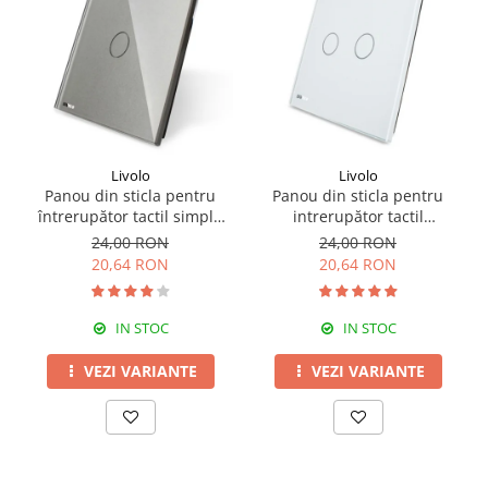
Livolo
Livolo
Panou din sticla pentru
Panou din sticla pentru
întrerupător tactil simplu
intrerupător tactil
Livolo
dublu,Livolo
24,00 RON
24,00 RON
20,64 RON
20,64 RON
IN STOC
IN STOC
VEZI VARIANTE
VEZI VARIANTE