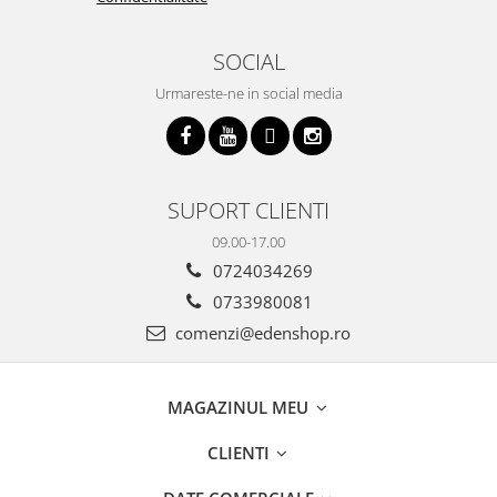
SOCIAL
Urmareste-ne in social media
SUPORT CLIENTI
09.00-17.00
0724034269
0733980081
comenzi@edenshop.ro
MAGAZINUL MEU
CLIENTI