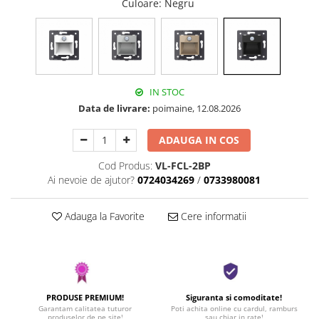
Culoare
: Negru
IN STOC
Data de livrare:
poimaine, 12.08.2026
ADAUGA IN COS
Cod Produs:
VL-FCL-2BP
Ai nevoie de ajutor?
0724034269
/
0733980081
Adauga la Favorite
Cere informatii
PRODUSE PREMIUM!
Siguranta si comoditate!
Garantam calitatea tuturor
Poti achita online cu cardul, ramburs
produselor de pe site!
sau chiar in rate!