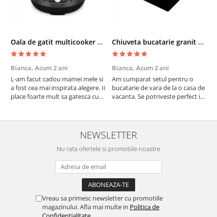
Oala de gatit multicooker 11 functii Instant Pot Pro Crisp 8 + Air Fryer 7.6 lt
Chiuveta bucatarie granit cu finisaj negru perlat/cupru Steingran Art Copper cu dozator si baterie Quadron
Bianca,
Acum 2 ani
Bianca,
Acum 2 ani
V
L-am facut cadou mamei mele si
Am cumparat setul pentru o
S
a fost cea mai inspirata alegere. Ii
bucatarie de vara de la o casa de
c
place foarte mult sa gatesca cu
vacanta. Se potriveste perfect in
c
acest aparat, fara efort si fara sa
decor, se curata perfect, este
v
trebuiasca sa tot invarta in
practic si util. Calitate foarte
b
cratita...ma gandesc serios sa imi
buna, recomand cu drag !
v
cumpar si eu! Recomand mult !
m
NEWSLETTER
Nu rata ofertele si promotiile noastre
Vreau sa primesc newsletter cu promotiile
magazinului. Afla mai multe in
Politica de
Confidentialitate