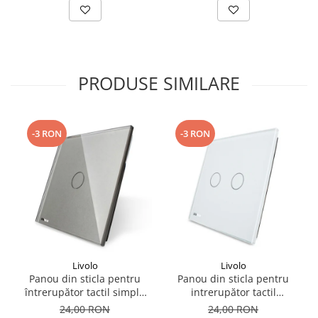
PRODUSE SIMILARE
-3 RON
-3 RON
Livolo
Livolo
Panou din sticla pentru
Panou din sticla pentru
întrerupător tactil simplu
intrerupător tactil
Livolo
dublu,Livolo
24,00 RON
24,00 RON