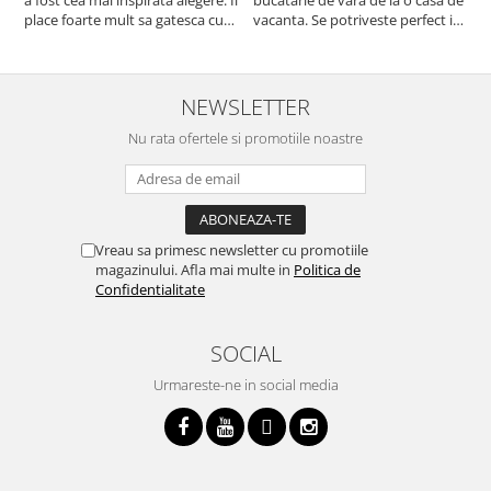
place foarte mult sa gatesca cu
vacanta. Se potriveste perfect in
c
acest aparat, fara efort si fara sa
decor, se curata perfect, este
v
trebuiasca sa tot invarta in
practic si util. Calitate foarte
b
cratita...ma gandesc serios sa imi
buna, recomand cu drag !
v
cumpar si eu! Recomand mult !
m
NEWSLETTER
Nu rata ofertele si promotiile noastre
Vreau sa primesc newsletter cu promotiile
magazinului. Afla mai multe in
Politica de
Confidentialitate
SOCIAL
Urmareste-ne in social media