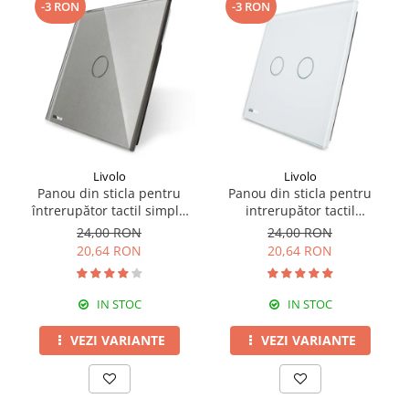
-3 RON
-3 RON
Livolo
Livolo
Panou din sticla pentru
Panou din sticla pentru
întrerupător tactil simplu
intrerupător tactil
Livolo
dublu,Livolo
24,00 RON
24,00 RON
20,64 RON
20,64 RON
IN STOC
IN STOC
VEZI VARIANTE
VEZI VARIANTE