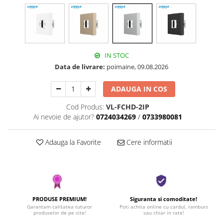
IN STOC
Data de livrare:
poimaine, 09.08.2026
ADAUGA IN COS
Cod Produs:
VL-FCHD-2IP
Ai nevoie de ajutor?
0724034269
/
0733980081
Adauga la Favorite
Cere informatii
PRODUSE PREMIUM!
Siguranta si comoditate!
Garantam calitatea tuturor
Poti achita online cu cardul, ramburs
produselor de pe site!
sau chiar in rate!