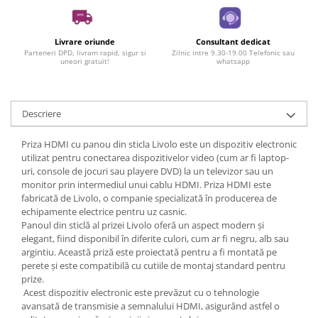
Livrare oriunde
Consultant dedicat
Parteneri DPD, livram rapid, sigur si
Zilnic intre 9.30-19.00 Telefonic sau
uneori gratuit!
whatsapp
Descriere
Priza HDMI cu panou din sticla Livolo este un dispozitiv electronic
utilizat pentru conectarea dispozitivelor video (cum ar fi laptop-
uri, console de jocuri sau playere DVD) la un televizor sau un
monitor prin intermediul unui cablu HDMI. Priza HDMI este
fabricată de Livolo, o companie specializată în producerea de
echipamente electrice pentru uz casnic.
Panoul din sticlă al prizei Livolo oferă un aspect modern și
elegant, fiind disponibil în diferite culori, cum ar fi negru, alb sau
argintiu. Această priză este proiectată pentru a fi montată pe
perete și este compatibilă cu cutiile de montaj standard pentru
prize.
Acest dispozitiv electronic este prevăzut cu o tehnologie
avansată de transmisie a semnalului HDMI, asigurând astfel o