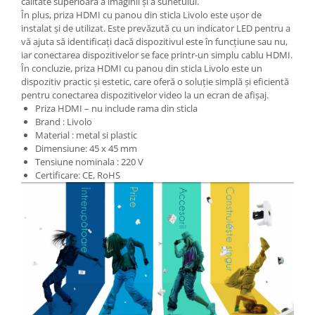
calitate superioară a imaginii și a sunetului.
În plus, priza HDMI cu panou din sticla Livolo este ușor de
instalat și de utilizat. Este prevăzută cu un indicator LED pentru a
vă ajuta să identificați dacă dispozitivul este în funcțiune sau nu,
iar conectarea dispozitivelor se face printr-un simplu cablu HDMI.
În concluzie, priza HDMI cu panou din sticla Livolo este un
dispozitiv practic și estetic, care oferă o soluție simplă și eficientă
pentru conectarea dispozitivelor video la un ecran de afișaj.
Priza HDMI – nu include rama din sticla
Brand : Livolo
Material : metal si plastic
Dimensiune: 45 x 45 mm
Tensiune nominala : 220 V
Certificare: CE, RoHS