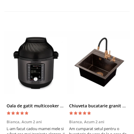
Oala de gatit multicooker 11 functii Instant Pot Pro Crisp 8 + Air Fryer 7.6 lt
Chiuveta bucatarie granit cu finisaj negru perlat/cupru Steingran Art Copper cu dozator si baterie Quadron
Bianca,
Acum 2 ani
Bianca,
Acum 2 ani
V
L-am facut cadou mamei mele si
Am cumparat setul pentru o
S
a fost cea mai inspirata alegere. Ii
bucatarie de vara de la o casa de
c