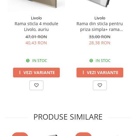
Livolo
Livolo
Rama sticla 4 module
Rama din sticla pentru
Livolo, auriu
priza simpla+ rama
metalica serie noua Livolo
47,01 RON
33,00 RON
40,43 RON
28,38 RON
IN STOC
IN STOC
VEZI VARIANTE
VEZI VARIANTE
PRODUSE SIMILARE