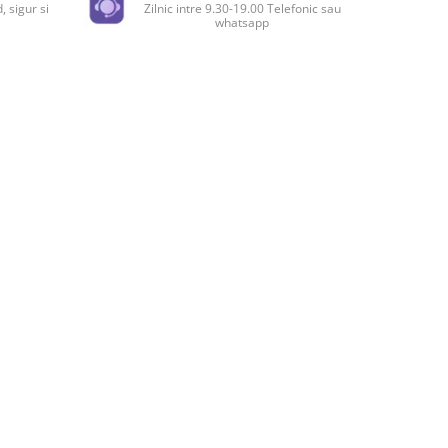
, sigur si
Zilnic intre 9.30-19.00 Telefonic sau
whatsapp