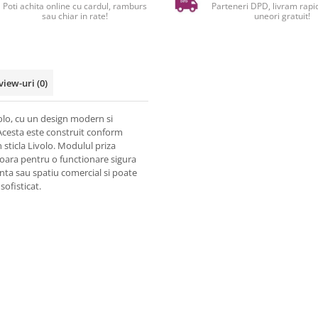
Poti achita online cu cardul, ramburs
Parteneri DPD, livram rapid
sau chiar in rate!
uneori gratuit!
view-uri
(0)
olo, cu un design modern si
. Acesta este construit conform
sticla Livolo. Modulul priza
ioara pentru o functionare sigura
uinta sau spatiu comercial si poate
sofisticat.