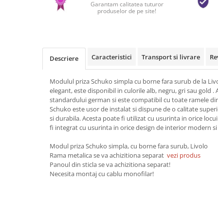
Garantam calitatea tuturor
produselor de pe site!
Caracteristici
Transport si livrare
Re
Descriere
Modulul priza Schuko simpla cu borne fara surub de la Liv
elegant, este disponibil in culorile alb, negru, gri sau gold 
standardului german si este compatibil cu toate ramele din 
Schuko este usor de instalat si dispune de o calitate super
si durabila. Acesta poate fi utilizat cu usurinta in orice loc
fi integrat cu usurinta in orice design de interior modern si 
Modul priza Schuko simpla, cu borne fara surub, Livolo
Rama metalica se va achizitiona separat
vezi produs
Panoul din sticla se va achizitiona separat!
Necesita montaj cu cablu monofilar!