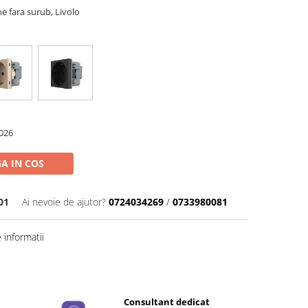
e fara surub, Livolo
026
A IN COS
01
Ai nevoie de ajutor?
0724034269
/
0733980081
informatii
Distribuie
pe
Facebook
e
Consultant dedicat