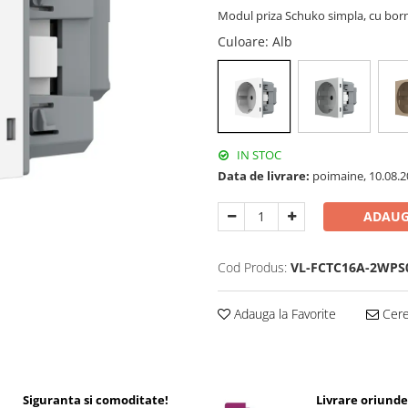
Modul priza Schuko simpla, cu born
Culoare
: Alb
IN STOC
Data de livrare:
poimaine, 10.08.2
ADAUG
Cod Produs:
VL-FCTC16A-2WPS
Adauga la Favorite
Cere 
Siguranta si comoditate!
Livrare oriund