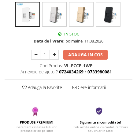
IN STOC
Data de livrare:
poimaine, 11.08.2026
ADAUGA IN COS
Cod Produs:
VL-FCCP-1WP
Ai nevoie de ajutor?
0724034269
/
0733980081
Adauga la Favorite
Cere informatii
PRODUSE PREMIUM!
Siguranta si comoditate!
Garantam calitatea tuturor
Poti achita online cu cardul, ramburs
produselor de pe site!
sau chiar in rate!