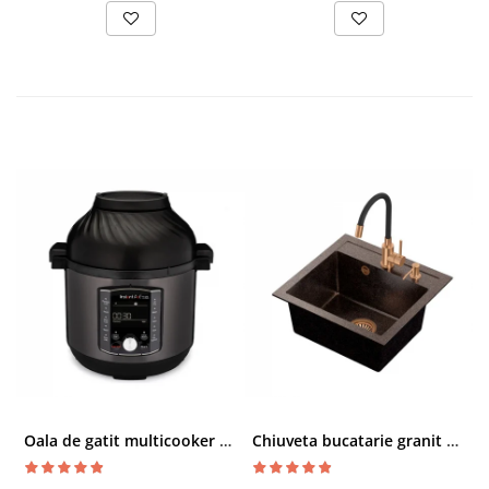
Oala de gatit multicooker 11 functii Instant Pot Pro Crisp 8 + Air Fryer 7.6 lt
Chiuveta bucatarie granit cu finisaj negru perlat/cupru Steingran Art Copper cu dozator si baterie Quadron