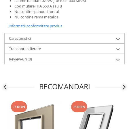
Latime banda: 10GB/s (10/100/1000 MB/s)
Cod mufare: TIA 568 A sau B
Nu contine panoul frontal
Nu contine rama metalica
Informatii conformitate produs
Caracteristici
Transport si livrare
Review-uri
(0)
RECOMANDARI
-7 RON
-5 RON