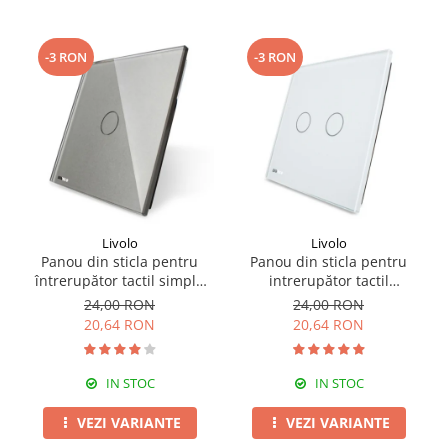
-3 RON
-3 RON
Livolo
Livolo
Panou din sticla pentru
Panou din sticla pentru
întrerupător tactil simplu
intrerupător tactil
Livolo
dublu,Livolo
24,00 RON
24,00 RON
20,64 RON
20,64 RON
IN STOC
IN STOC
VEZI VARIANTE
VEZI VARIANTE