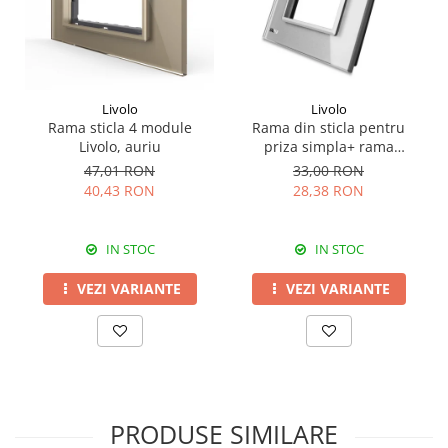
Livolo
Livolo
Rama sticla 4 module
Rama din sticla pentru
Livolo, auriu
priza simpla+ rama
metalica serie noua Livolo
47,01 RON
33,00 RON
40,43 RON
28,38 RON
IN STOC
IN STOC
VEZI VARIANTE
VEZI VARIANTE
PRODUSE SIMILARE