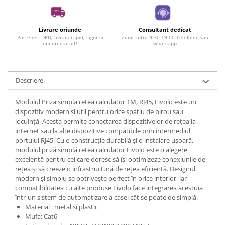
Livrare oriunde
Consultant dedicat
Parteneri DPD, livram rapid, sigur si
Zilnic intre 9.30-19.00 Telefonic sau
uneori gratuit!
whatsapp
Descriere
Modulul Priza simpla rețea calculator 1M, RJ45, Livolo este un
dispozitiv modern și util pentru orice spațiu de birou sau
locuință. Acesta permite conectarea dispozitivelor de rețea la
internet sau la alte dispozitive compatibile prin intermediul
portului RJ45. Cu o construcție durabilă și o instalare ușoară,
modulul priză simplă rețea calculator Livolo este o alegere
excelentă pentru cei care doresc să își optimizeze conexiunile de
rețea și să creeze o infrastructură de rețea eficientă. Designul
modern și simplu se potrivește perfect în orice interior, iar
compatibilitatea cu alte produse Livolo face integrarea acestuia
într-un sistem de automatizare a casei cât se poate de simplă.
Material : metal si plastic
Mufa: Cat6