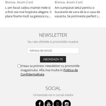
Bianca,
Acum 2 ani
Bianca,
Acum 2 ani
V
L-am facut cadou mamei mele si
Am cumparat setul pentru o
S
a fost cea mai inspirata alegere. Ii
bucatarie de vara de la o casa de
c
place foarte mult sa gatesca cu
vacanta. Se potriveste perfect in
c
acest aparat, fara efort si fara sa
decor, se curata perfect, este
v
trebuiasca sa tot invarta in
practic si util. Calitate foarte
b
cratita...ma gandesc serios sa imi
buna, recomand cu drag !
v
cumpar si eu! Recomand mult !
m
NEWSLETTER
Nu rata ofertele si promotiile noastre
Vreau sa primesc newsletter cu promotiile
magazinului. Afla mai multe in
Politica de
Confidentialitate
SOCIAL
Urmareste-ne in social media