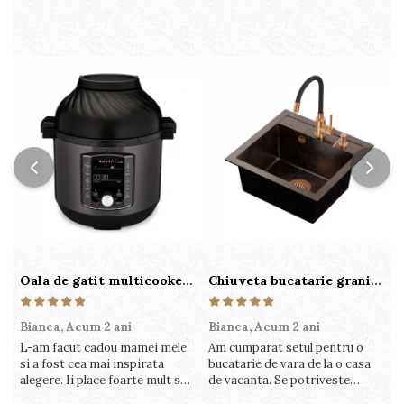
Oala de gatit multicooker 11 functii Instant Pot Pro Crisp 8 + Air Fryer 7.6 lt
Chiuveta bucatarie granit cu finisaj negru perlat/cupru Steingran Art Copper cu dozator si baterie Quadron
Bianca,
Acum 2 ani
Bianca,
Acum 2 ani
V
L-am facut cadou mamei mele
Am cumparat setul pentru o
S
si a fost cea mai inspirata
bucatarie de vara de la o casa
c
alegere. Ii place foarte mult sa
de vacanta. Se potriveste
c
gatesca cu acest aparat, fara
perfect in decor, se curata
v