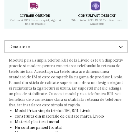
LIVRARE ORIUNDE
CONSULTANT DEDICAT
Parteneri DPD, livram rapid, sigur si
Zilnic intre 9.30-19.00 Telefonic sau
uneori gratuit!
whatsapp
Descriere
Modulul priza simpla telefon RJ11 de la Livolo este un dispozitiv
practic si modern pentru conectarea telefonului la reteaua de
telefonie fixa. Aceasta priza telefonica are dimensiunea
standard de 1M si este compatibila cu gama de produse Livolo.
Panoul din sticla de calitate superioara ofera un design elegant
si rezistenta la zgarieturi si uzura, iar suportul metalic adauga
un plus de stabilitate. Cu acest modul priza telefonica RJ11, vei
beneficia de o conexiune clara si stabila la reteaua de telefonie
fixa, iar instalarea este simpla si rapida.
Modul Priza simpla telefon 1M, RJ11, Livolo
construita din materiale de calitate marca Livolo
Material plastic si metal
Nu contine panoul frontal