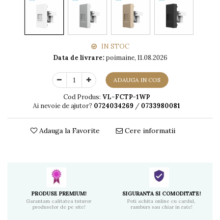
IN STOC
Data de livrare:
poimaine, 11.08.2026
ADAUGA IN COS
Cod Produs:
VL-FCTP-1WP
Ai nevoie de ajutor?
0724034269
/
0733980081
Adauga la Favorite
Cere informatii
PRODUSE PREMIUM!
SIGURANTA SI COMODITATE!
Garantam calitatea tuturor
Poti achita online cu cardul,
produselor de pe site!
ramburs sau chiar in rate!