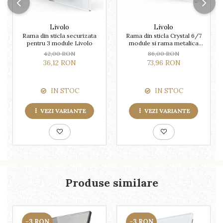
Livolo
Livolo
Rama din sticla securizata
Rama din sticla Crystal 6/7
pentru 3 module Livolo
module si rama metalica
Livolo, standard Italian
42,00 RON
86,00 RON
36,12 RON
73,96 RON
IN STOC
IN STOC
VEZI VARIANTE
VEZI VARIANTE
Produse similare
-3 RON
-3 RON