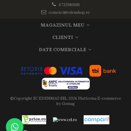
0733980081
comenzi@edenshop.ro
MAGAZINUL MEU
CLIENTI
DATE COMERCIALE
©Copyright SC EDENMAG SRL 2026
Platforma E-commerce
by Gomag