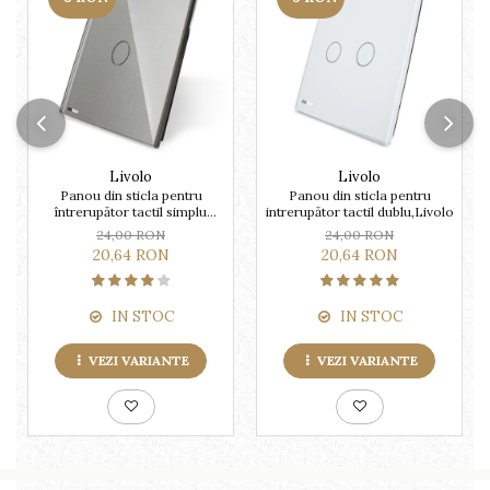
Livolo
Livolo
Panou din sticla pentru
Panou din sticla pentru
întrerupător tactil simplu
intrerupător tactil dublu,Livolo
Livolo
24,00 RON
24,00 RON
20,64 RON
20,64 RON
IN STOC
IN STOC
VEZI VARIANTE
VEZI VARIANTE