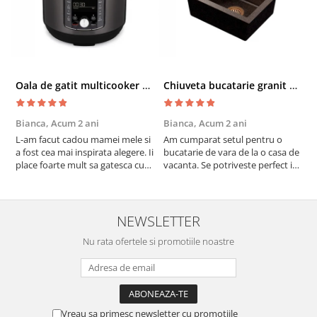
Oala de gatit multicooker 11 functii Instant Pot Pro Crisp 8 + Air Fryer 7.6 lt
Chiuveta bucatarie granit cu finisaj negru perlat/cupru Steingran Art Copper cu dozator si baterie Quadron
Bianca,
Acum 2 ani
Bianca,
Acum 2 ani
V
L-am facut cadou mamei mele si
Am cumparat setul pentru o
S
a fost cea mai inspirata alegere. Ii
bucatarie de vara de la o casa de
c
place foarte mult sa gatesca cu
vacanta. Se potriveste perfect in
c
acest aparat, fara efort si fara sa
decor, se curata perfect, este
v
trebuiasca sa tot invarta in
practic si util. Calitate foarte
b
cratita...ma gandesc serios sa imi
buna, recomand cu drag !
v
cumpar si eu! Recomand mult !
m
NEWSLETTER
Nu rata ofertele si promotiile noastre
Vreau sa primesc newsletter cu promotiile