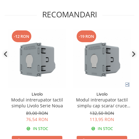
RECOMANDARI
-12 RON
-19 RON
Livolo
Livolo
Modul intrerupator tactil
Modul intrerupator tactil
simplu Livolo Serie Noua
simplu cap scara/ cruce
Livolo Serie Noua
89,00 RON
132,50 RON
76,54 RON
113,95 RON
IN STOC
IN STOC