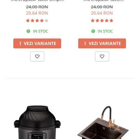
Livolo
dublu,Livolo
24,00 RON
24,00 RON
20,64 RON
20,64 RON
IN STOC
IN STOC
VEZI VARIANTE
VEZI VARIANTE