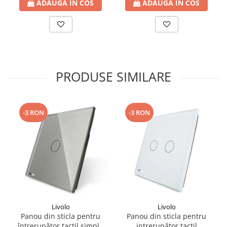
ADAUGA IN COS
ADAUGA IN COS
PRODUSE SIMILARE
-3 RON
-3 RON
Livolo
Livolo
Panou din sticla pentru
Panou din sticla pentru
întrerupător tactil simplu
intrerupător tactil