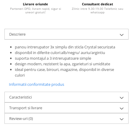
Livrare oriunde
Consultant dedicat
Parteneri DPD, livram rapid, sigur si
Zilnic intre 9.30-19.00 Telefonic sau
uneori gratuit!
whatsapp
Descriere
panou intrerupator 3x simplu din sticla Crystal securizata
disponibil in diferite culori:alb/negru/ auriu/argintiu
suporta montajul a 3 intrerupatoare simple
design modern, rezistent la apa, zgarieturi si umiditate
ideal pentru case, birouri, magazine, disponibil in diverse
culori
Informatii conformitate produs
Caracteristici
Transport si livrare
Review-uri
(0)