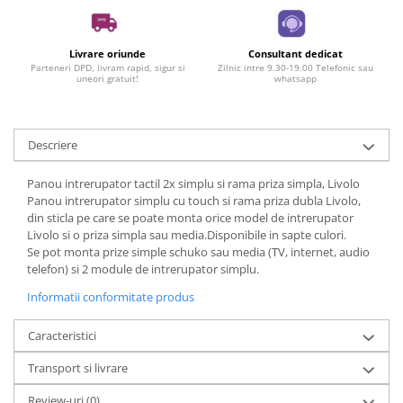
Livrare oriunde
Consultant dedicat
Parteneri DPD, livram rapid, sigur si
Zilnic intre 9.30-19.00 Telefonic sau
uneori gratuit!
whatsapp
Descriere
Panou intrerupator tactil 2x simplu si rama priza simpla, Livolo
Panou intrerupator simplu cu touch si rama priza dubla Livolo,
din sticla pe care se poate monta orice model de intrerupator
Livolo si o priza simpla sau media.Disponibile in sapte culori.
Se pot monta prize simple schuko sau media (TV, internet, audio
telefon) si 2 module de intrerupator simplu.
Informatii conformitate produs
Caracteristici
Transport si livrare
Review-uri
(0)