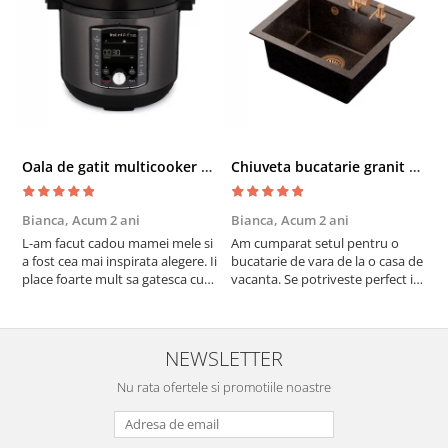
Oala de gatit multicooker 11 functii Instant Pot Pro Crisp 8 + Air Fryer 7.6 lt
Chiuveta bucatarie granit cu finisaj negru perlat/cupru Steingran Art Copper cu dozator si baterie Quadron
Bianca,
Acum 2 ani
Bianca,
Acum 2 ani
V
L-am facut cadou mamei mele si
Am cumparat setul pentru o
S
a fost cea mai inspirata alegere. Ii
bucatarie de vara de la o casa de
c
place foarte mult sa gatesca cu
vacanta. Se potriveste perfect in
c
acest aparat, fara efort si fara sa
decor, se curata perfect, este
v
trebuiasca sa tot invarta in
practic si util. Calitate foarte
b
cratita...ma gandesc serios sa imi
buna, recomand cu drag !
v
cumpar si eu! Recomand mult !
m
NEWSLETTER
Nu rata ofertele si promotiile noastre