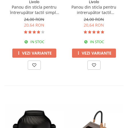
Livolo
Livolo
Panou din sticla pentru
Panou din sticla pentru
întrerupător tactil simplu
intrerupător tactil
Livolo
dublu,Livolo
24,00 RON
24,00 RON
20,64 RON
20,64 RON
IN STOC
IN STOC
VEZI VARIANTE
VEZI VARIANTE