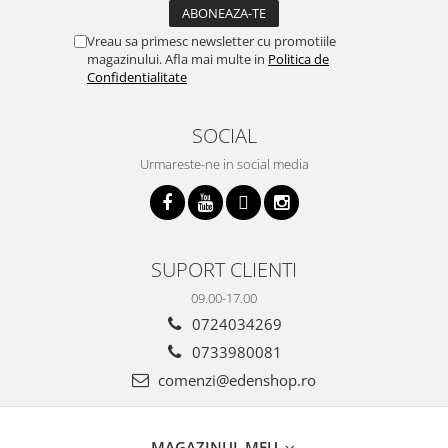
Vreau sa primesc newsletter cu promotiile
magazinului. Afla mai multe in
Politica de
Confidentialitate
SOCIAL
Urmareste-ne in social media
SUPORT CLIENTI
09.00-17.00
0724034269
0733980081
comenzi@edenshop.ro
MAGAZINUL MEU