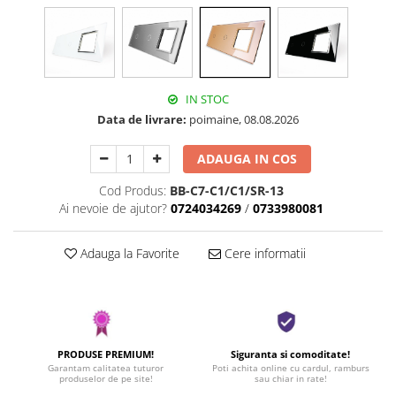
IN STOC
Data de livrare:
poimaine, 08.08.2026
ADAUGA IN COS
Cod Produs:
BB-C7-C1/C1/SR-13
Ai nevoie de ajutor?
0724034269
/
0733980081
Adauga la Favorite
Cere informatii
PRODUSE PREMIUM!
Siguranta si comoditate!
Garantam calitatea tuturor
Poti achita online cu cardul, ramburs
produselor de pe site!
sau chiar in rate!