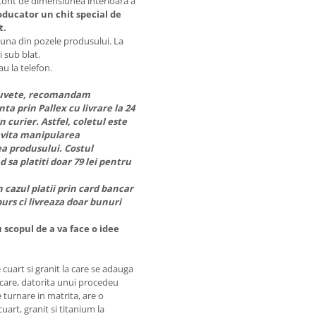
 cont de dimensiunea interioara a
oducator un chit special de
t.
-una din pozele produsului. La
 sub blat.
au la telefon.
chiuvete, recomandam
ta prin Pallex cu livrare la 24
in curier. Astfel, coletul este
evita manipularea
a produsului. Costul
 sa platiti doar 79 lei pentru
 cazul platii prin card bancar
urs ci livreaza doar bunuri
 scopul de a va face o idee
 cuart si granit la care se adauga
, care, datorita unui procedeu
 turnare in matrita, are o
art, granit si titanium la