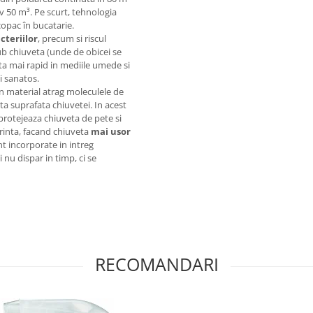
v 50 m³. Pe scurt, tehnologia
copac în bucatarie.
cteriilor
, precum si riscul
ub chiuveta (unde de obicei se
olta mai rapid in mediile umede si
i sanatos.
in material atrag moleculele de
ata suprafata chiuvetei. In acest
 protejeaza chiuveta de pete si
urinta, facand chiuveta
mai usor
nt incorporate in intreg
i nu dispar in timp, ci se
RECOMANDARI