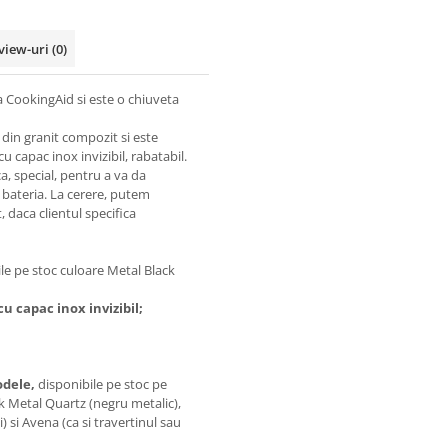
view-uri
(0)
CookingAid si este o chiuveta
din granit compozit si este
u capac inox invizibil, rabatabil.
a, special, pentru a va da
i bateria. La cerere, putem
, daca clientul specifica
ile pe stoc culoare Metal Black
cu capac inox invizibil;
odele,
disponibile pe stoc pe
ack Metal Quartz (negru metalic),
) si Avena (ca si travertinul sau