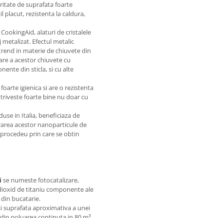
ritate de suprafata foarte
il placut, rezistenta la caldura,
ookingAid, alaturi de cristalele
j metalizat. Efectul metalic
trend in materie de chiuvete din
are a acestor chiuvete cu
ente din sticla, si cu alte
oarte igienica si are o rezistenta
potriveste foarte bine nu doar cu
se in Italia, beneficiaza de
orarea acestor nanoparticule de
, procedeu prin care se obtin
i
se numeste fotocatalizare,
dioxid de titaniu componente ale
 din bucatarie.
i suprafata aproximativa a unei
 din poluarea continuta in 80 m³