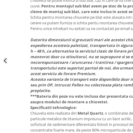
Chiuveta se poate monta si sub blat, caz in care se va tine
cuvei.
Pentru montajul sub blat avem pe stoc de la pr
cleme de montaj sub blat, care este inclus in acest se
Schita pentru montarea chiuvetei pe blat este atasata intr
cerere va putem furniza si schita pentu montarea chiuvetei
Pentru orice intrebari nu ezitati sa ne contactati pe email s
Datorita dimensiunii si greutatii mari ale acestei 
expedierea acesteia paletizat, transportata in siguran
h – 48 h, ca alternativa la serviciul clasic de livrare pr
manevrat doar cu stivuitorul, nu se suprapune si se 
necorespunzatoare / aruncarea / trantirea / spargere
transportului este suportat partial de noi, dvs urmand
acest serviciu de livrare Premium.
Aceasta varianta de transport este disponibila doar in
sau prin OP, intrucat Pallex nu colecteaza plata ramb
preplatite.
***Bateria din poze nu este inclusa dar prezentata cu
asupra modului de montare a chiuvetei.
Specificatii tehnologice:
Chiuveta este realizata din
Metal Quartz
, o combinatie de
particule metalice de titanium impreuna cu un liant acrilic
sofisticat de sedimentare diferentiata folosit in procesul de
concentratie foarte mare, de peste 80% microparticule de cu