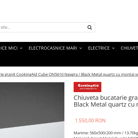
ICE MICI
ELECTROCASNICE MARI
ELECTRICE
CHIUVET
ie granit CookingAid Cube ON5610 Neagra / Black Metal quartz cu montaj sub
Chiuveta bucatarie gr
Black Metal quartz cu m
1.550,00 RON
Marime: 560x500/200 mm / 13.70k