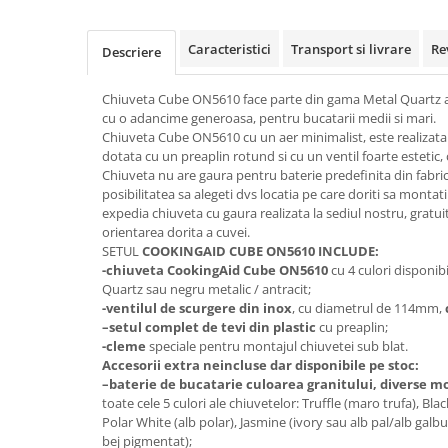
Caracteristici
Transport si livrare
Re
Descriere
Chiuveta Cube ON5610 face parte din gama Metal Quartz a 
cu o adancime generoasa, pentru bucatarii medii si mari.
Chiuveta Cube ON5610 cu un aer minimalist, este realizata 
dotata cu un preaplin rotund si cu un ventil foarte estetic, c
Chiuveta nu are gaura pentru baterie predefinita din fabric
posibilitatea sa alegeti dvs locatia pe care doriti sa montat
expedia chiuveta cu gaura realizata la sediul nostru, gratuit
orientarea dorita a cuvei.
SETUL
COOKINGAID CUBE ON5610 INCLUDE:
-chiuveta CookingAid Cube ON5610
cu 4 culori disponib
Quartz sau negru metalic / antracit;
-ventilul de scurgere din inox
, cu diametrul de 114mm,
–
setul complet de tevi din plastic
cu preaplin;
-cleme
speciale pentru montajul chiuvetei sub blat.
Accesorii extra neincluse dar disponibile pe stoc:
–
baterie de bucatarie culoarea granitului, diverse m
toate cele 5 culori ale chiuvetelor: Truffle (maro trufa), Bl
Polar White (alb polar), Jasmine (ivory sau alb pal/alb galbui
bej pigmentat);