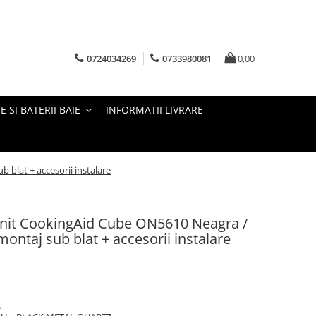
0724034269
0733980081
0,00
E SI BATERII BAIE
INFORMATII LIVRARE
 blat + accesorii instalare
anit CookingAid Cube ON5610 Neagra /
ontaj sub blat + accesorii instalare
g