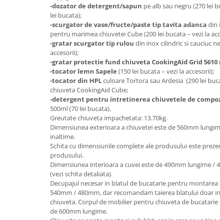
-dozator de detergent/sapun
pe alb sau negru (270 lei b
lei bucata);
-scurgator de vase/fructe/paste tip tavita adanca
din 
pentru marimea chiuvetei Cube (200 lei bucata – vezi la acce
-gratar scurgator tip rulou
din inox cilindric si cauciuc ne
accesorii);
-gratar protectie fund chiuveta CookingAid Grid 5610
-tocator lemn Sapele
(150 lei bucata – vezi la accesorii);
-tocator din HPL
culoare Tortora sau Ardesia (290 lei buc
chiuveta CookingAid Cube;
-detergent pentru intretinerea chiuvetele de compo
500ml (70 lei bucata).
Greutate chiuveta impachetata: 13.70kg.
Dimensiunea exterioara a chiuvetei este de 560mm lungi
inaltime.
Schita cu dimensiunile complete ale produsului este preze
produsului.
Dimensiunea interioara a cuvei este de 490mm lungime /
(vezi schita detaliata).
Decupajul necesar in blatul de bucatarie pentru montarea
540mm / 480mm, dar recomandam taierea blatului doar in 
chiuveta. Corpul de mobilier pentru chiuveta de bucatari
de 600mm lungime.