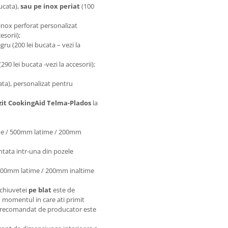
ucata),
sau pe inox periat
(100
inox perforat personalizat
sorii);
gru (200 lei bucata – vezi la
(290 lei bucata -vezi la accesorii);
ata), personalizat pentru
zit CookingAid Telma-Plados
la
me / 500mm latime / 200mm
ntata intr-una din pozele
 400mm latime / 200mm inaltime
 chiuvetei
pe blat
este de
momentul in care ati primit
e recomandat de producator este