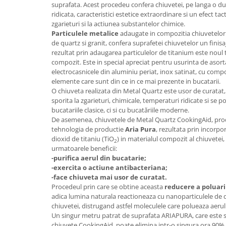
suprafata. Acest procedeu confera chiuvetei, pe langa o du
ridicata, caracteristici estetice extraordinare si un efect tact
zgarieturi si la actiunea substantelor chimice.
Particulele metalice
adaugate in compozitia chiuvetelor C
de quartz si granit, confera suprafetei chiuvetelor un finisa
rezultat prin adaugarea particulelor de titanium este noul 
compozit. Este in special apreciat pentru usurinta de asort
electrocasnicele din aluminiu periat, inox satinat, cu compon
elemente care sunt din ce in ce mai prezente in bucatarii.
O chiuveta realizata din Metal Quartz este usor de curatat, f
sporita la zgarieturi, chimicale, temperaturi ridicate si se 
bucatariile clasice, ci si cu bucatăriile moderne.
De asemenea, chiuvetele de Metal Quartz CookingAid, produ
tehnologia de productie
Aria Pura
, rezultata prin incorp
dioxid de titaniu (TiO
) in materialul compozit al chiuvetei
2
urmatoarele beneficii:
-purifica aerul din bucatarie;
-exercita o actiune antibacteriana;
-face chiuveta mai usor de curatat.
Procedeul prin care se obtine aceasta
reducere a poluari
adica lumina naturala reactioneaza cu nanoparticulele de 
chiuvetei, distrugand astfel moleculele care polueaza aerul
Un singur metru patrat de suprafata ARIAPURA, care este s
chiuvete CookingAid, poate elimina intr-o singura ora 90%