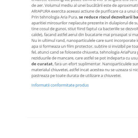
de aer. Volumul mediu al unei bucătării este de aproximati
ARIAPURA exercita aceeasi actiune de purificare ca a unui 
Prin tehnologia Aria Pura,
se reduce riscul dezvoltarii ba
aparitiei mirosurilor neplacute prezente in dulapiorul de s
tine cosul de gunoi, stiut fiind faptul ca bacteriile se dezv
calde), facand astfel aerul din bucatarie mai proaspat si ma
Nu in ultimul rand, nanoparticulele care sunt incorporate 
apa si formeaza un film protector, subtire si invizibil pe to
fel, atunci cand se foloseste chiuveta, tehnologia AriaPura
reziduurile de mancare, care astfel se pot indeparta cu us
de curatat
, fara un efort suplimentar. Nanoparticulele su
materialul chiuvetei, astfel incat acestea nu se uzeaza si nic
pastreaza pe toate durata de utilizare a chiuvetei.
Informatii conformitate produs