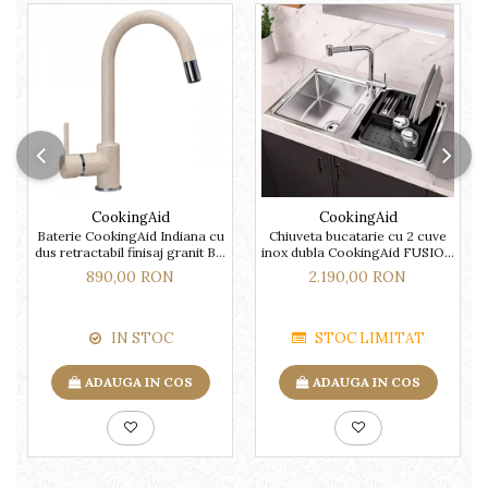
CookingAid
CookingAid
Baterie CookingAid Indiana cu
Chiuveta bucatarie cu 2 cuve
dus retractabil finisaj granit Bej
inox dubla CookingAid FUSION
Pigmentat / Avena
86BB
890,00 RON
2.190,00 RON
IN STOC
STOC LIMITAT
ADAUGA IN COS
ADAUGA IN COS