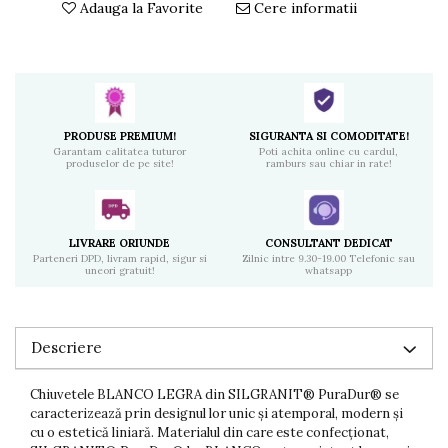
Adauga la Favorite
Cere informatii
PRODUSE PREMIUM!
SIGURANTA SI COMODITATE!
Garantam calitatea tuturor
Poti achita online cu cardul,
produselor de pe site!
ramburs sau chiar in rate!
LIVRARE ORIUNDE
CONSULTANT DEDICAT
Parteneri DPD, livram rapid, sigur si
Zilnic intre 9.30-19.00 Telefonic sau
uneori gratuit!
whatsapp
Descriere
Chiuvetele BLANCO LEGRA din SILGRANIT® PuraDur® se
caracterizează prin designul lor unic și atemporal, modern și
cu o estetică liniară. Materialul din care este confecționat,