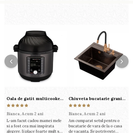
Oala de gatit multicooker 11 functii Instant Pot Pro Crisp 8 + Air Fryer 7.6 lt
Chiuveta bucatarie granit cu finisaj negru perlat/cupru Steingran Art Copper cu dozator si baterie Quadron
Bianca,
Acum 2 ani
Bianca,
Acum 2 ani
V
L-am facut cadou mamei mele
Am cumparat setul pentru o
S
si a fost cea mai inspirata
bucatarie de vara de la o casa
c
alegere. Ii place foarte mult sa
de vacanta. Se potriveste
c