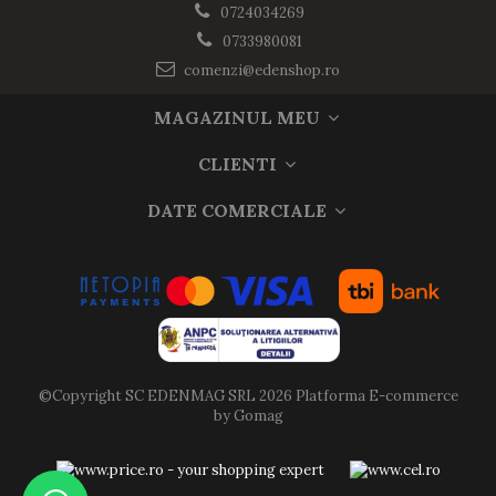
0724034269
0733980081
comenzi@edenshop.ro
MAGAZINUL MEU
CLIENTI
DATE COMERCIALE
©Copyright SC EDENMAG SRL 2026
Platforma E-commerce
by Gomag