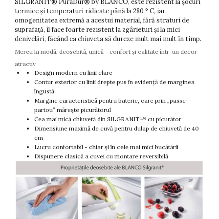
SILGRANIT® PuraDur® by BLANCO, este rezistent la șocuri
termice și temperaturi ridicate până la 280 ° C, iar
omogenitatea extremă a acestui material, fără straturi de
suprafață, îl face foarte rezistent la zgârieturi și la mici
denivelări, făcând ca chiuveta să dureze mult mai mult în timp.
Mereu la modă, deosebită, unică - confort și calitate într-un decor
atractiv
Design modern cu linii clare
Contur exterior cu linii drepte pus în evidență de marginea
îngustă
Margine caracteristică pentru baterie, care prin „passe-
partou” mărește picurătorul
Cea mai mică chiuvetă din SILGRANIT™ cu picurător
Dimensiune maximă de cuvă pentru dulap de chiuvetă de 40
cm
Lucru confortabil - chiar și în cele mai mici bucătării
Dispunere clasică a cuvei cu montare reversibilă