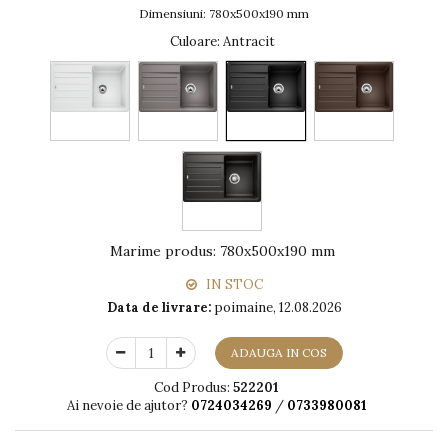
Dimensiuni: 780x500x190 mm
Culoare
: Antracit
Marime produs
:
780x500x190 mm
IN STOC
Data de livrare:
poimaine, 12.08.2026
ADAUGA IN COS
Cod Produs:
522201
Ai nevoie de ajutor?
0724034269
/
0733980081