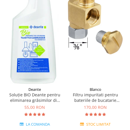
Deante
Blanco
Soluție BIO Deante pentru
Filtru impuritati pentru
eliminarea grăsimilor din
bateriile de bucatarie
bucătărie -chiuvete
Blanco
55,00 RON
170,00 RON
granit,ceramica si inox
LA COMANDA
STOC LIMITAT