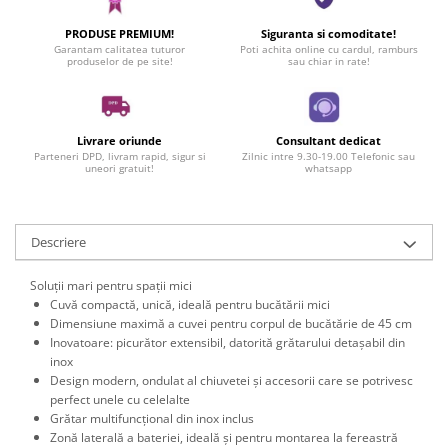
PRODUSE PREMIUM!
Siguranta si comoditate!
Garantam calitatea tuturor
Poti achita online cu cardul, ramburs
produselor de pe site!
sau chiar in rate!
Livrare oriunde
Consultant dedicat
Parteneri DPD, livram rapid, sigur si
Zilnic intre 9.30-19.00 Telefonic sau
uneori gratuit!
whatsapp
Descriere
Soluții mari pentru spații mici
Cuvă compactă, unică, ideală pentru bucătării mici
Dimensiune maximă a cuvei pentru corpul de bucătărie de 45 cm
Inovatoare: picurător extensibil, datorită grătarului detașabil din
inox
Design modern, ondulat al chiuvetei și accesorii care se potrivesc
perfect unele cu celelalte
Grătar multifuncțional din inox inclus
Zonă laterală a bateriei, ideală și pentru montarea la fereastră