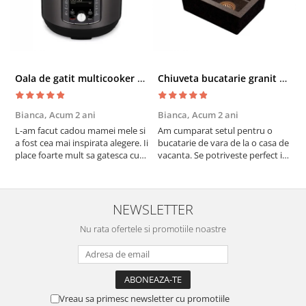
Oala de gatit multicooker 11 functii Instant Pot Pro Crisp 8 + Air Fryer 7.6 lt
Chiuveta bucatarie granit cu finisaj negru perlat/cupru Steingran Art Copper cu dozator si baterie Quadron
Bianca,
Acum 2 ani
Bianca,
Acum 2 ani
V
L-am facut cadou mamei mele si
Am cumparat setul pentru o
S
a fost cea mai inspirata alegere. Ii
bucatarie de vara de la o casa de
c
place foarte mult sa gatesca cu
vacanta. Se potriveste perfect in
c
acest aparat, fara efort si fara sa
decor, se curata perfect, este
v
trebuiasca sa tot invarta in
practic si util. Calitate foarte
b
cratita...ma gandesc serios sa imi
buna, recomand cu drag !
v
cumpar si eu! Recomand mult !
m
NEWSLETTER
Nu rata ofertele si promotiile noastre
Vreau sa primesc newsletter cu promotiile