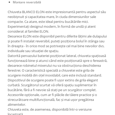
Montare reversibilă
Chiuveta BLANCO ELON este impresionantă pentru aspectul său
neobișnuit și capacitatea mare, în ciuda dimensiunilor sale
compacte. Ca atare, este ideal pentru bucătăriile mici.
Experimentați designul modern, în formă de undă și atent
considerat al familiei ELON.
Deoarece ELON este disponibil pentru diferite lățimi ale dulapului
și poate fi instalat reversibil, puteți poziționa bolul în stânga sau
în dreapta - în orice mod se potrivește cel mai bine nevoilor dvs.
individuale sau situației de spațiu.
Datorită pervazului bateriei poziționat lateral, chiuveta spațioasă
funcționează bine și atunci când este poziționată spre o fereastră,
deoarece robinetul mixerului nu va obstrucționa deschiderea
ferestrei. O caracteristică specială a chiuvetei este grila de
scurgere mobilă din oțel inoxidabil, care este inclusă standard.
Dispozitivul de scurgere poate fi ușor extins de grila elegant
curbată. Scurgătorul scurtat vă oferă spațiu suplimentar în
bucătărie, fără a fi nevoie să stați pe un scurgător complet.
Accesoriile opționale, cum ar fi plăcile de tăiere practice și o
strecurătoare multifuncțională, fac și mai ușor pregătirea
alimentelor.
Chiuveta este, de asemenea, disponibilă într-o versiune
încastrată.