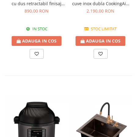
cu dus retractabil finisaj
cuve inox dubla CookingAid
granit Bej Pigmentat /
FUSION 86BB
890,00 RON
2.190,00 RON
Avena
IN STOC
STOC LIMITAT
ADAUGA IN COS
ADAUGA IN COS