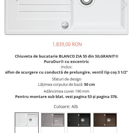
Prajitoare de paine
chiuvete
Combine frigorifice
Termostate si senzori Livolo
Rasnite de cafea
Sonerii electrice
Accesorii chiuvete bucatarie
Espressoare cafea
Roboti de bucatarie
Construieste singur
Gratar protectie chiuveta
Aparate de gatit-aragazuri
Spumarea laptelui
Scurgator farfurii
Module
Masina de spalat vase
Suporti burete
Panouri si rame
Accesorii
1.839,00 RON
Tocatoare lemn si sticla
Seturi Electrocasnice
Sisteme de scurgere si cleme
Chiuveta de bucatarie BLANCO ZIA 5S din SILGRANIT®
Tavita scurgere vase/legume/fructe
PuraDur® cu excentric
Inclus:
Dispenser detergent
sifon de scurgere cu conductă de prelungire, ventil tip coș 3 1/2''
Sfaturi de design
Lățimea corpului de bază:
50 cm
Adâncimea cuvei: 190 mm
Pentru montare sub blat, vezi pagina 53 și pagina 376.
Culoare
: Alb