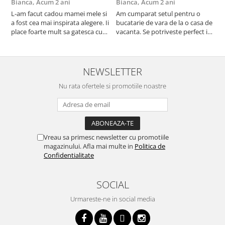
Bianca,
Acum 2 ani
Bianca,
Acum 2 ani
V
L-am facut cadou mamei mele si
Am cumparat setul pentru o
S
a fost cea mai inspirata alegere. Ii
bucatarie de vara de la o casa de
c
place foarte mult sa gatesca cu
vacanta. Se potriveste perfect in
c
acest aparat, fara efort si fara sa
decor, se curata perfect, este
v
trebuiasca sa tot invarta in
practic si util. Calitate foarte
b
cratita...ma gandesc serios sa imi
buna, recomand cu drag !
v
cumpar si eu! Recomand mult !
m
NEWSLETTER
Nu rata ofertele si promotiile noastre
Vreau sa primesc newsletter cu promotiile
magazinului. Afla mai multe in
Politica de
Confidentialitate
SOCIAL
Urmareste-ne in social media