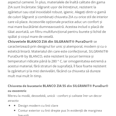
aspectul camerei. În plus, materialele de înaltă calitate din gama
ZIA sunt încântate: Silgranit ușor de întreținut, rezistent la
zgârieturi sau oțel inoxidabil robust, igienic. Alegeți dintr-o gamă
de culori Silgranit și combinați chiuveta ZIA cu orice stil de interior
care vă place. Accesoriile opționale practice aduc un confort și
mai mare bucătăriei dumneavoastră. Acestea includ o placă de
tăiat asortată, un filtru multifuncțional pentru burete și lichid de
spălat și coșul mare de veselă.
Chiuvetele BLANCO ZIA din SILGRANIT® PuraDur®
se
caracterizează prin designul lor unic și atemporal, modern și cu o
estetică liniară. Materialul din care este confecționat, SILGRANIT®
PuraDur® by BLANCO, este rezistent la șocuri termice și
temperaturi ridicate până la 280 ° C, iar omogenitatea extremă a
acestui material, fără straturi de suprafață, îl face foarte rezistent
la zgârieturi și la mici denivelări, făcând ca chiuveta să dureze
mult mai mult în timp.
Chiuveta de bucatarie BLANCO ZIA 5S din SILGRANIT® PuraDur®
cu excentric
Mereu la modă, deosebită, unică - confort și calitate într-un decor
atractiv
Design modern cu linii clare
Contur exterior cu linii drepte pus în evidență de marginea
îngustă