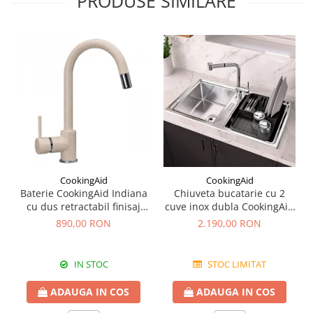
PRODUSE SIMILARE
CookingAid
CookingAid
Baterie CookingAid Indiana
Chiuveta bucatarie cu 2
cu dus retractabil finisaj
cuve inox dubla CookingAid
granit Bej Pigmentat /
FUSION 86BB
890,00 RON
2.190,00 RON
Avena
IN STOC
STOC LIMITAT
ADAUGA IN COS
ADAUGA IN COS