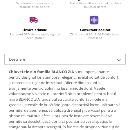
Garantam calitatea tuturor
Poti achita online cu cardul, ramburs
produselor de pe site!
sau chiar in rate!
Livrare oriunde
Consultant dedicat
Parteneri DPD, livram rapid, sigur si
Zilnic intre 9.30-19.00 Telefonic sau
uneori gratuit!
whatsapp
Descriere
Chiuvetele din familia BLANCO ZIA
sunt impresionante
pentru designul lor atemporal, elegant, nivelul ridicat de confort
și materialele ușor de întreținut. Diferite dimensiuni și
aranjamente pentru boluri nu lasă nimic de dorit. Vasele
voluminoase și vasele nu prezintă nicio problemă pentru bolul
mare BLANCO ZIA, unde puteți curăța confortabil cele mai
greoaie ustensile de bucătărie. Janta distinctivă înconjurătoare vă
permite, de asemenea, să utilizați drenajul și pervazul pentru a
obține cel mai bun efect. Opțiunea de instalare reversibilă vă
permite să decideți dacă doriți să poziționați vasul spațios la
stânga sau la dreapta scurgerii, în funcție de propria viziune și de