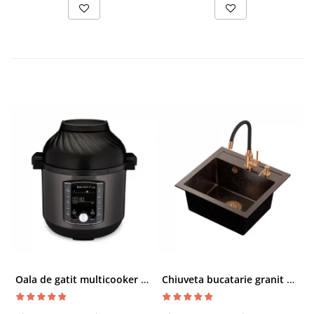
Oala de gatit multicooker 11 functii Instant Pot Pro Crisp 8 + Air Fryer 7.6 lt
Chiuveta bucatarie granit cu finisaj negru perlat/cupru Steingran Art Copper cu dozator si baterie Quadron