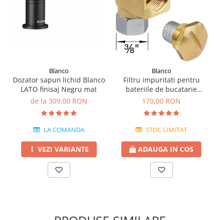
Blanco
Blanco
Dozator sapun lichid Blanco
Filtru impuritati pentru
LATO finisaj Negru mat
bateriile de bucatarie
Blanco
de la 309,00 RON
170,00 RON
LA COMANDA
STOC LIMITAT
VEZI VARIANTE
ADAUGA IN COS