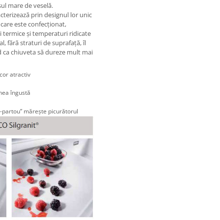
oșul mare de veselă.
erizează prin designul lor unic
 care este confecționat,
termice și temperaturi ridicate
 fără straturi de suprafață, îl
ând ca chiuveta să dureze mult mai
cor atractiv
inea îngustă
e-partou” mărește picurătorul