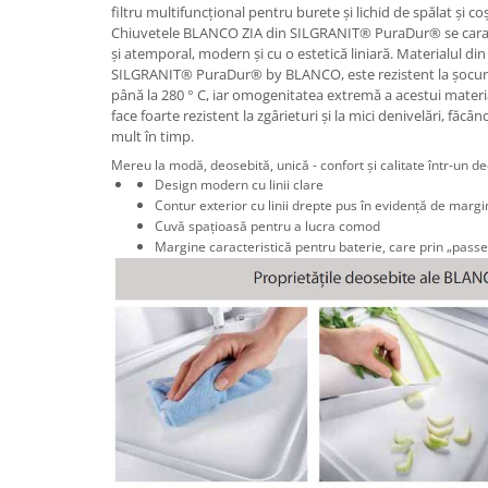
filtru multifuncțional pentru burete și lichid de spălat și c
Chiuvetele BLANCO ZIA din SILGRANIT® PuraDur® se caract
și atemporal, modern și cu o estetică liniară. Materialul din
SILGRANIT® PuraDur® by BLANCO, este rezistent la șocuri 
până la 280 ° C, iar omogenitatea extremă a acestui material,
face foarte rezistent la zgârieturi și la mici denivelări, făc
mult în timp.
Mereu la modă, deosebită, unică - confort și calitate într-un de
Design modern cu linii clare
Contur exterior cu linii drepte pus în evidență de marg
Cuvă spațioasă pentru a lucra comod
Margine caracteristică pentru baterie, care prin „pass