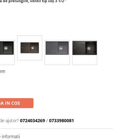
 de prelungire, ventil tip coș 3 1/2''
 mm
A IN COS
de ajutor?
0724034269
/
0733980081
informatii