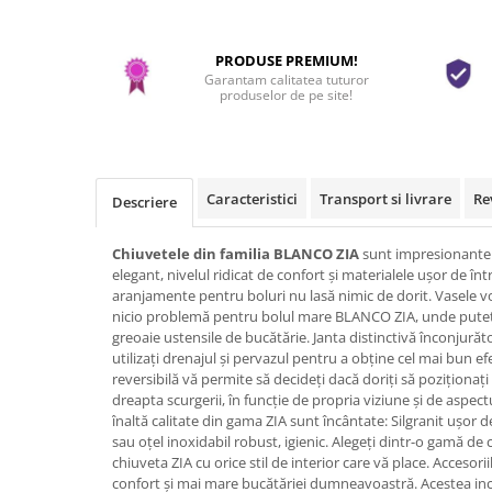
PRODUSE PREMIUM!
Garantam calitatea tuturor
produselor de pe site!
Caracteristici
Transport si livrare
Re
Descriere
Chiuvetele din familia BLANCO ZIA
sunt impresionante 
elegant, nivelul ridicat de confort și materialele ușor de înt
aranjamente pentru boluri nu lasă nimic de dorit. Vasele v
nicio problemă pentru bolul mare BLANCO ZIA, unde puteți
greoaie ustensile de bucătărie. Janta distinctivă înconjură
utilizați drenajul și pervazul pentru a obține cel mai bun e
reversibilă vă permite să decideți dacă doriți să poziționați
dreapta scurgerii, în funcție de propria viziune și de aspect
înaltă calitate din gama ZIA sunt încântate: Silgranit ușor de
sau oțel inoxidabil robust, igienic. Alegeți dintr-o gamă de c
chiuveta ZIA cu orice stil de interior care vă place. Accesor
confort și mai mare bucătăriei dumneavoastră. Acestea incl