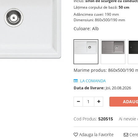
Inclus:
sifon de scurgere cu conductă
Lățimea corpului de bază:
50 cm
Adâncimea cuvei: 190 mm
Dimensiuni: 860x500/190 mm
Culoare
: Alb
Marime produs
:
860x500/190
LA COMANDA
Data de livrare:
Joi, 20.08.2026
ADAUG
Cod Produs:
520515
Ai nevoie 
Adauga la Favorite
Cere 