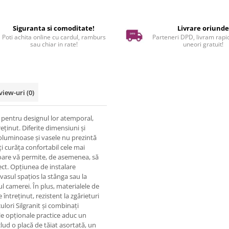
Siguranta si comoditate!
Livrare oriund
Poti achita online cu cardul, ramburs
Parteneri DPD, livram rapid
sau chiar in rate!
uneori gratuit!
view-uri
(0)
pentru designul lor atemporal,
reținut. Diferite dimensiuni și
oluminoase și vasele nu prezintă
 curăța confortabil cele mai
toare vă permite, de asemenea, să
fect. Opțiunea de instalare
 vasul spațios la stânga sau la
ul camerei. În plus, materialele de
 întreținut, rezistent la zgârieturi
ulori Silgranit și combinați
iile opționale practice aduc un
ud o placă de tăiat asortată, un