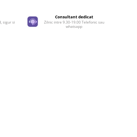
e
Consultant dedicat
, sigur si
Zilnic intre 9.30-19.00 Telefonic sau
whatsapp