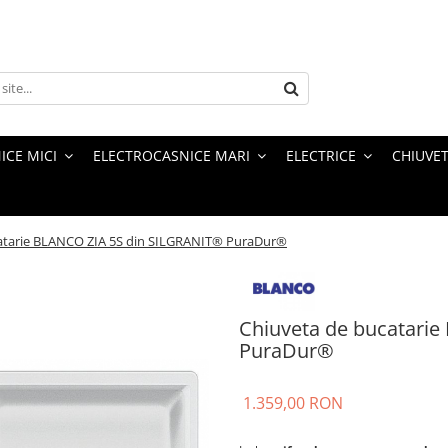
ICE MICI
ELECTROCASNICE MARI
ELECTRICE
CHIUVET
atarie BLANCO ZIA 5S din SILGRANIT® PuraDur®
Chiuveta de bucatari
PuraDur®
1.359,00 RON