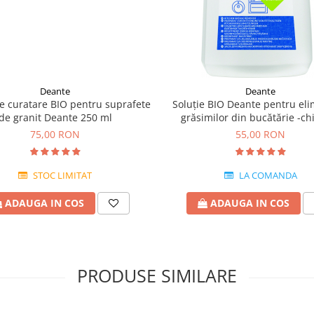
Deante
Deante
 curatare BIO pentru suprafete
Soluție BIO Deante pentru el
de granit Deante 250 ml
grăsimilor din bucătărie -ch
granit,ceramica si inox
75,00 RON
55,00 RON
STOC LIMITAT
LA COMANDA
ADAUGA IN COS
ADAUGA IN COS
PRODUSE SIMILARE