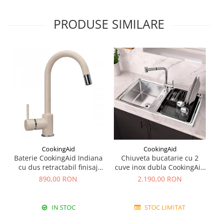
PRODUSE SIMILARE
CookingAid
CookingAid
Baterie CookingAid Indiana
Chiuveta bucatarie cu 2
cu dus retractabil finisaj
cuve inox dubla CookingAid
granit Bej Pigmentat /
FUSION 86BB
890,00 RON
2.190,00 RON
Avena
IN STOC
STOC LIMITAT