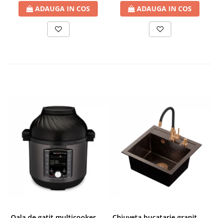
ADAUGA IN COS
ADAUGA IN COS
Oala de gatit multicooker 11 functii Instant Pot Pro Crisp 8 + Air Fryer 7.6 lt
Chiuveta bucatarie granit cu finisaj negru perlat/cupru Steingran Art Copper cu dozator si baterie Quadron