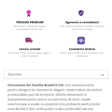
PRODUSE PREMIUM!
Siguranta si comoditate!
Garantam calitatea tuturor
Poti achita online cu cardul, ramburs
produselor de pe site!
sau chiar in rate!
Livrare oriunde
Consultant dedicat
Parteneri DPD, livram rapid, sigur si
Zilnic intre 9.30-19.00 Telefonic sau
uneori gratuit!
whatsapp
Descriere
Chiuvetele din familia BLANCO ZIA
sunt impresionante
pentru designul lor atemporal, elegant, nivelul ridicat de confort
și materialele ușor de întreținut. Diferite dimensiuni și
aranjamente pentru boluri nu lasă nimic de dorit. Vasele
voluminoase și vasele nu prezintă nicio problemă pentru bolul
mare BLANCO ZIA, unde puteți curăța confortabil cele mai