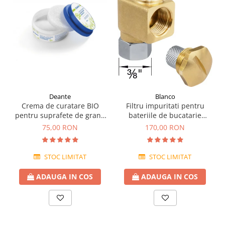
Deante
Blanco
Crema de curatare BIO
Filtru impuritati pentru
pentru suprafete de granit
bateriile de bucatarie
Deante 250 ml
Blanco
75,00 RON
170,00 RON
STOC LIMITAT
STOC LIMITAT
ADAUGA IN COS
ADAUGA IN COS