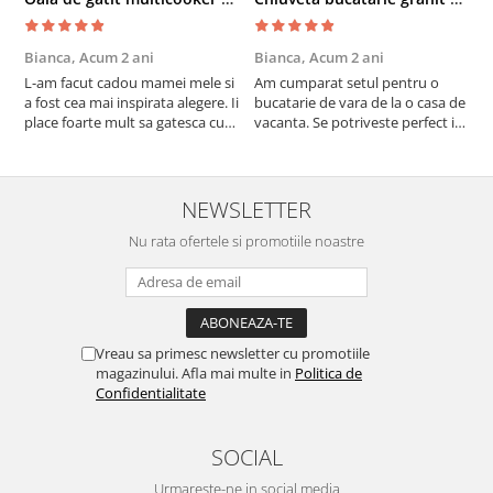
Bianca,
Acum 2 ani
Bianca,
Acum 2 ani
V
L-am facut cadou mamei mele si
Am cumparat setul pentru o
S
a fost cea mai inspirata alegere. Ii
bucatarie de vara de la o casa de
c
place foarte mult sa gatesca cu
vacanta. Se potriveste perfect in
c
acest aparat, fara efort si fara sa
decor, se curata perfect, este
v
trebuiasca sa tot invarta in
practic si util. Calitate foarte
b
cratita...ma gandesc serios sa imi
buna, recomand cu drag !
v
cumpar si eu! Recomand mult !
m
NEWSLETTER
Nu rata ofertele si promotiile noastre
Vreau sa primesc newsletter cu promotiile
magazinului. Afla mai multe in
Politica de
Confidentialitate
SOCIAL
Urmareste-ne in social media