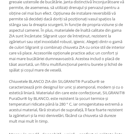
greoaie ustensile de bucătărie. Janta distinctivă înconjurătoare vă
permite, de asemenea, să utilizați drenajul și pervazul pentru a
obține cel mai bun efect. Opțiunea de instalare reversibilă vă
permite să decideți dacă doriți să poziționați vasul spațios la
stânga sau la dreapta scurgerii, în funcție de propria viziune și de
aspectul camerei. În plus, materialele de înaltă calitate din gama
ZIA sunt încântate: Silgranit ușor de întreținut, rezistent la
zgârieturi sau oțel inoxidabil robust, igienic. Alegeți dintr-o gamă
de culori Silgranit și combinați chiuveta ZIA cu orice stil de interior
care vă place. Accesoriile opționale practice aduc un confort și
mai mare bucătăriei dumneavoastră. Acestea includ o placă de
tăiat asortată, un filtru multifuncțional pentru burete și lichid de
spălat și coșul mare de veselă.
Chiuvetele BLANCO ZIA din SILGRANIT® PuraDur® se
caracterizează prin designul lor unic și atemporal, modern și cu o
estetică liniară. Materialul din care este confecționat, SILGRANIT®
PuraDur® by BLANCO, este rezistent la șocuri termice și
temperaturi ridicate până la 280 ° C, iar omogenitatea extremă a
acestui material, fără straturi de suprafață, îl face foarte rezistent
la zgârieturi și la mici denivelări, făcând ca chiuveta să dureze
mult mai mult în timp.