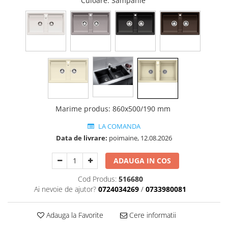
Culoare
: Sampanie
Marime produs
:
860x500/190 mm
LA COMANDA
Data de livrare:
poimaine, 12.08.2026
ADAUGA IN COS
Cod Produs:
516680
Ai nevoie de ajutor?
0724034269
/
0733980081
Adauga la Favorite
Cere informatii