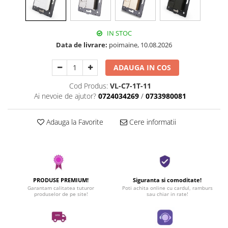
IN STOC
Data de livrare:
poimaine, 10.08.2026
ADAUGA IN COS
Cod Produs:
VL-C7-1T-11
Ai nevoie de ajutor?
0724034269
/
0733980081
Adauga la Favorite
Cere informatii
PRODUSE PREMIUM!
Siguranta si comoditate!
Garantam calitatea tuturor
Poti achita online cu cardul, ramburs
produselor de pe site!
sau chiar in rate!