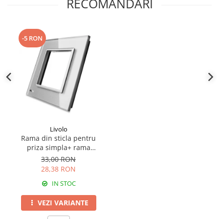
RECOMANDARI
-5 RON
Livolo
Rama din sticla pentru
priza simpla+ rama
metalica serie noua Livolo
33,00 RON
28,38 RON
IN STOC
VEZI VARIANTE