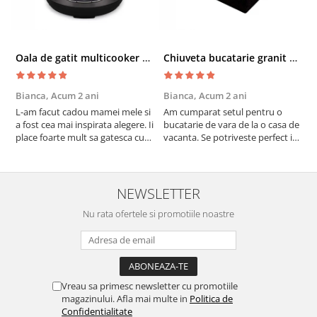
Oala de gatit multicooker 11 functii Instant Pot Pro Crisp 8 + Air Fryer 7.6 lt
Chiuveta bucatarie granit cu finisaj negru perlat/cupru Steingran Art Copper cu dozator si baterie Quadron
Bianca,
Acum 2 ani
Bianca,
Acum 2 ani
V
L-am facut cadou mamei mele si
Am cumparat setul pentru o
S
a fost cea mai inspirata alegere. Ii
bucatarie de vara de la o casa de
c
place foarte mult sa gatesca cu
vacanta. Se potriveste perfect in
c
acest aparat, fara efort si fara sa
decor, se curata perfect, este
v
trebuiasca sa tot invarta in
practic si util. Calitate foarte
b
cratita...ma gandesc serios sa imi
buna, recomand cu drag !
v
cumpar si eu! Recomand mult !
m
NEWSLETTER
Nu rata ofertele si promotiile noastre
Vreau sa primesc newsletter cu promotiile
magazinului. Afla mai multe in
Politica de
Confidentialitate