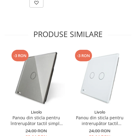
PRODUSE SIMILARE
-3 RON
-3 RON
Livolo
Livolo
Panou din sticla pentru
Panou din sticla pentru
întrerupător tactil simplu
intrerupător tactil
Livolo
dublu,Livolo
24,00 RON
24,00 RON