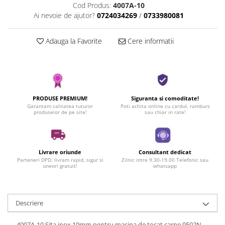
Cod Produs:
4007A-10
Ai nevoie de ajutor?
0724034269
/
0733980081
Adauga la Favorite
Cere informatii
PRODUSE PREMIUM!
Siguranta si comoditate!
Garantam calitatea tuturor
Poti achita online cu cardul, ramburs
produselor de pe site!
sau chiar in rate!
Livrare oriunde
Consultant dedicat
Parteneri DPD, livram rapid, sigur si
Zilnic intre 9.30-19.00 Telefonic sau
uneori gratuit!
whatsapp
Descriere
4007A-10 Sita inox 10mm pentru masina de tocat carne 9502N,