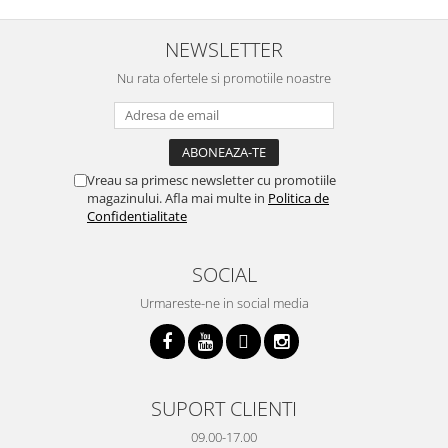
trebuiasca sa tot invarta in
practic si util. Calitate foarte
b
cratita...ma gandesc serios sa imi
buna, recomand cu drag !
v
cumpar si eu! Recomand mult !
m
NEWSLETTER
Nu rata ofertele si promotiile noastre
Vreau sa primesc newsletter cu promotiile
magazinului. Afla mai multe in
Politica de
Confidentialitate
SOCIAL
Urmareste-ne in social media
SUPORT CLIENTI
09.00-17.00