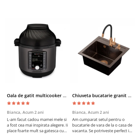
Oala de gatit multicooker 11 functii Instant Pot Pro Crisp 8 + Air Fryer 7.6 lt
Chiuveta bucatarie granit cu finisaj negru perlat/cupru Steingran Art Copper cu dozator si baterie Quadron
Bianca,
Acum 2 ani
Bianca,
Acum 2 ani
V
L-am facut cadou mamei mele si
Am cumparat setul pentru o
S
a fost cea mai inspirata alegere. Ii
bucatarie de vara de la o casa de
c
place foarte mult sa gatesca cu
vacanta. Se potriveste perfect in
c
acest aparat, fara efort si fara sa
decor, se curata perfect, este
v