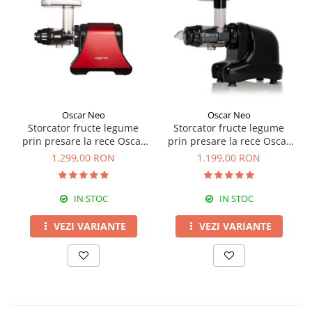
Oscar Neo
Oscar Neo
Storcator fructe legume
Storcator fructe legume
prin presare la rece Oscar
prin presare la rece Oscar
DA-1200
NEO DA1000
1.299,00 RON
1.199,00 RON
IN STOC
IN STOC
VEZI VARIANTE
VEZI VARIANTE