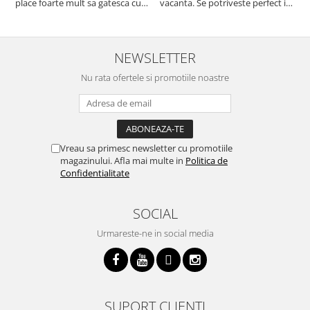
place foarte mult sa gatesca cu
vacanta. Se potriveste perfect in
c
acest aparat, fara efort si fara sa
decor, se curata perfect, este
v
trebuiasca sa tot invarta in
practic si util. Calitate foarte
b
cratita...ma gandesc serios sa imi
buna, recomand cu drag !
v
cumpar si eu! Recomand mult !
m
NEWSLETTER
Nu rata ofertele si promotiile noastre
Vreau sa primesc newsletter cu promotiile
magazinului. Afla mai multe in
Politica de
Confidentialitate
SOCIAL
Urmareste-ne in social media
SUPORT CLIENTI