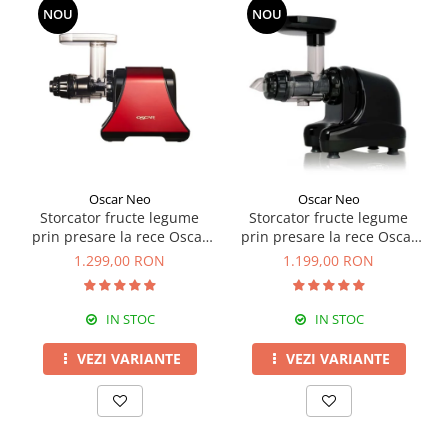
NOU
NOU
Oscar Neo
Oscar Neo
Storcator fructe legume
Storcator fructe legume
prin presare la rece Oscar
prin presare la rece Oscar
DA-1200
NEO DA1000
1.299,00 RON
1.199,00 RON
IN STOC
IN STOC
VEZI VARIANTE
VEZI VARIANTE