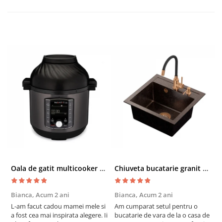
Oala de gatit multicooker 11 functii Instant Pot Pro Crisp 8 + Air Fryer 7.6 lt
Chiuveta bucatarie granit cu finisaj negru perlat/cupru Steingran Art Copper cu dozator si baterie Quadron
Bianca,
Acum 2 ani
Bianca,
Acum 2 ani
V
L-am facut cadou mamei mele si
Am cumparat setul pentru o
S
a fost cea mai inspirata alegere. Ii
bucatarie de vara de la o casa de
c