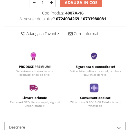
ADAUGA IN COS
Cod Produs:
4007A-16
Ai nevoie de ajutor?
0724034269
/
0733980081
Adauga la Favorite
Cere informatii
PRODUSE PREMIUM!
Siguranta si comoditate!
Garantam calitatea tuturor
Poti achita online cu cardul, ramburs
produselor de pe site!
sau chiar in rate!
Livrare oriunde
Consultant dedicat
Parteneri DPD, livram rapid, sigur si
Zilnic intre 9.30-19.00 Telefonic sau
uneori gratuit!
whatsapp
Descriere