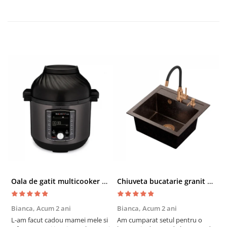
Oala de gatit multicooker 11 functii Instant Pot Pro Crisp 8 + Air Fryer 7.6 lt
Chiuveta bucatarie granit cu finisaj negru perlat/cupru Steingran Art Copper cu dozator si baterie Quadron
Bianca,
Acum 2 ani
Bianca,
Acum 2 ani
V
L-am facut cadou mamei mele si
Am cumparat setul pentru o
S