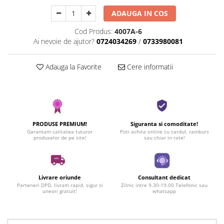
ADAUGA IN COS
Cod Produs:
4007A-6
Ai nevoie de ajutor?
0724034269
/
0733980081
Adauga la Favorite
Cere informatii
PRODUSE PREMIUM!
Siguranta si comoditate!
Garantam calitatea tuturor
Poti achita online cu cardul, ramburs
produselor de pe site!
sau chiar in rate!
Livrare oriunde
Consultant dedicat
Parteneri DPD, livram rapid, sigur si
Zilnic intre 9.30-19.00 Telefonic sau
uneori gratuit!
whatsapp