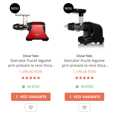
NOU
NOU
Oscar Neo
Oscar Neo
Storcator fructe legume
Storcator fructe legume
prin presare la rece Oscar
prin presare la rece Oscar
DA-1200
NEO DA1000
1.299,00 RON
1.199,00 RON
IN STOC
IN STOC
VEZI VARIANTE
VEZI VARIANTE