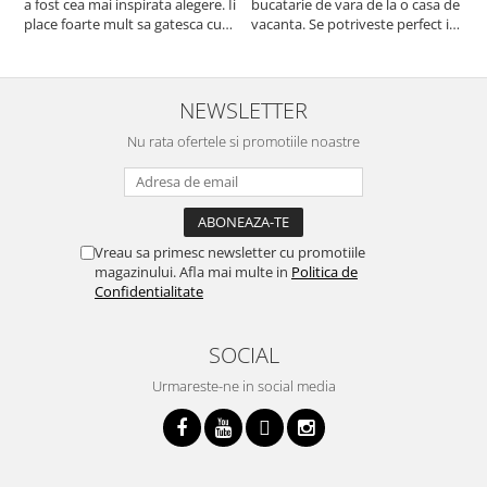
a fost cea mai inspirata alegere. Ii
bucatarie de vara de la o casa de
c
place foarte mult sa gatesca cu
vacanta. Se potriveste perfect in
c
acest aparat, fara efort si fara sa
decor, se curata perfect, este
v
trebuiasca sa tot invarta in
practic si util. Calitate foarte
b
cratita...ma gandesc serios sa imi
buna, recomand cu drag !
v
cumpar si eu! Recomand mult !
m
NEWSLETTER
Nu rata ofertele si promotiile noastre
Vreau sa primesc newsletter cu promotiile
magazinului. Afla mai multe in
Politica de
Confidentialitate
SOCIAL
Urmareste-ne in social media