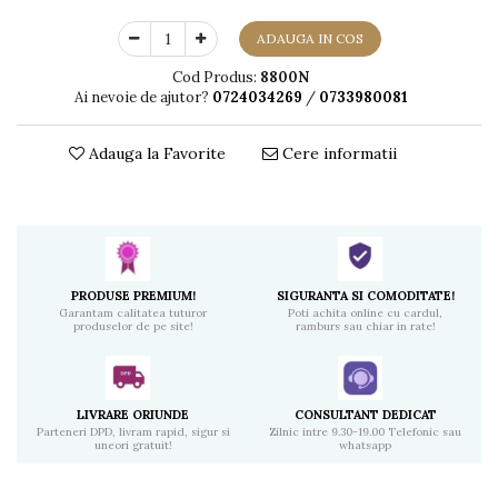
ADAUGA IN COS
Cod Produs:
8800N
Ai nevoie de ajutor?
0724034269
/
0733980081
Adauga la Favorite
Cere informatii
PRODUSE PREMIUM!
SIGURANTA SI COMODITATE!
Garantam calitatea tuturor
Poti achita online cu cardul,
produselor de pe site!
ramburs sau chiar in rate!
LIVRARE ORIUNDE
CONSULTANT DEDICAT
Parteneri DPD, livram rapid, sigur si
Zilnic intre 9.30-19.00 Telefonic sau
uneori gratuit!
whatsapp