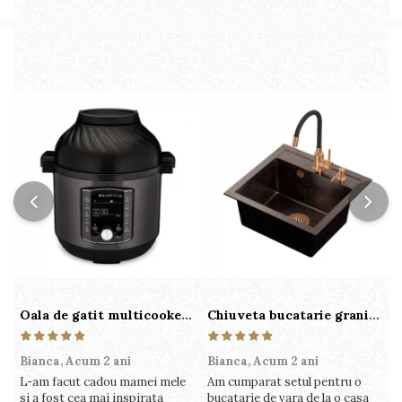
Oala de gatit multicooker 11 functii Instant Pot Pro Crisp 8 + Air Fryer 7.6 lt
Chiuveta bucatarie granit cu finisaj negru perlat/cupru Steingran Art Copper cu dozator si baterie Quadron
Bianca,
Acum 2 ani
Bianca,
Acum 2 ani
V
L-am facut cadou mamei mele
Am cumparat setul pentru o
S
si a fost cea mai inspirata
bucatarie de vara de la o casa
c