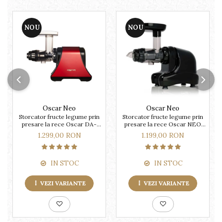
NOU
NOU
Oscar Neo
Oscar Neo
Storcator fructe legume prin
Storcator fructe legume prin
presare la rece Oscar DA-
presare la rece Oscar NEO
1200
DA1000
1.299,00 RON
1.199,00 RON
IN STOC
IN STOC
VEZI VARIANTE
VEZI VARIANTE