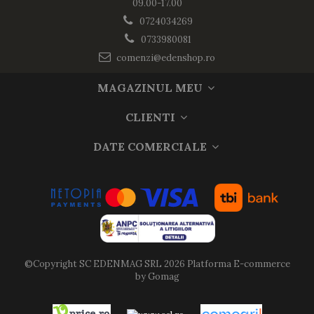
09.00-17.00
0724034269
0733980081
comenzi@edenshop.ro
MAGAZINUL MEU
CLIENTI
DATE COMERCIALE
©Copyright SC EDENMAG SRL 2026
Platforma E-commerce
by Gomag