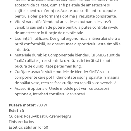
accesorii de calitate, cum ar fi paletele de amestecare și
cuțitele pentru mărunțire. Aceste accesorii sunt concepute
pentru a oferi performanță optimă și rezultate consistente.
Viteză variabilă: Blenderul are adesea butoane de viteză
variabilă sau setări de putere pentru a putea controla nivelul
de amestecare în funcție de nevoile tale.
Ușurință în utilizare: Designul ergonomic al mânerului oferă o
priză confortabilă, iar operațiunea dispozitivului este simplă și
intuitivă.
Materiale durabile: Componentele blenderului SMEG sunt de
înaltă calitate și rezistente la uzură, astfel încât să te poți
bucura de durabilitate pe termen lung.
Curățare ușoară: Multe modele de blender SMEG vin cu
componente care pot fi demontate ușor și spălate în mașina
de spălat vase, ceea ce face curățarea rapidă și convenabilă.
Accesorii opționale: Unele modele pot veni cu accesorii
opționale, intrebati consilierul de vanzari
Putere motor
: 700 W
Estetică
Culoare: Roșu-Albastru-Crem-Negru
Finisare: lucios
Estetică: stilul anilor 50