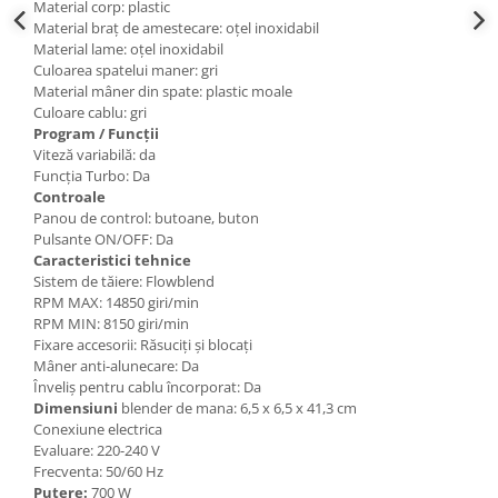
Material corp: plastic
Material braț de amestecare: oțel inoxidabil
Material lame: oțel inoxidabil
Culoarea spatelui maner: gri
Material mâner din spate: plastic moale
Culoare cablu: gri
Program / Funcții
Viteză variabilă: da
Funcția Turbo: Da
Controale
Panou de control: butoane, buton
Pulsante ON/OFF: Da
Caracteristici tehnice
Sistem de tăiere: Flowblend
RPM MAX: 14850 giri/min
RPM MIN: 8150 giri/min
Fixare accesorii: Răsuciți și blocați
Mâner anti-alunecare: Da
Înveliș pentru cablu încorporat: Da
Dimensiuni
blender de mana: 6,5 x 6,5 x 41,3 cm
Conexiune electrica
Evaluare: 220-240 V
Frecventa: 50/60 Hz
Putere:
700 W