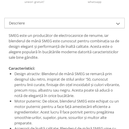
uneori gratuit!
whatsapp
Descriere
SMEG este un producător de electrocasnice de renume, iar
blenderul de mână SMEG este cunoscut pentru combinația sa de
design elegant și performanță de înaltă calitate. Acesta este o
alegere populară în bucătăriile moderne datorită caracteristicilor
sale bine gândite.
Caracteristici:
Design atractiv: Blenderul de mână SMEG se remarcă prin
designul său retro, inspirat de stilul anilor '50, cunoscut
pentru linii curate, finisaje din oțel inoxidabil și culori vibrante,
precum roșu, albastru sau negru. Acesta poate să aducă o
notă de eleganță în orice bucătărie.
Motor puternic: De obicei, blenderul SMEG este echipat cu un
motor puternic pentru a face față amestecării eficiente a
ingredientelor. Acest lucru îl face potrivit pentru pregătirea
smoothie-urilor, supelor, piure, sosurilor și multor alte
preparate.
Accesorii de înaltă calitate: Blenderul de mână SMEG vine cu