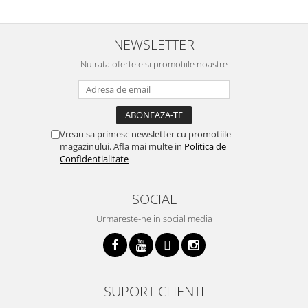
acest aparat, fara efort si fara sa
decor, se curata perfect, este
v
trebuiasca sa tot invarta in
practic si util. Calitate foarte
b
cratita...ma gandesc serios sa imi
buna, recomand cu drag !
v
cumpar si eu! Recomand mult !
m
NEWSLETTER
Nu rata ofertele si promotiile noastre
Vreau sa primesc newsletter cu promotiile
magazinului. Afla mai multe in
Politica de
Confidentialitate
SOCIAL
Urmareste-ne in social media
SUPORT CLIENTI