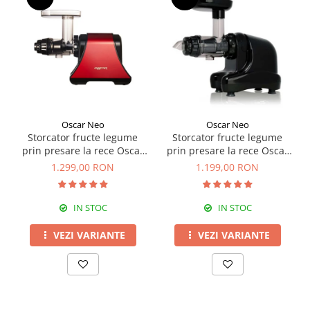
Oscar Neo
Oscar Neo
Storcator fructe legume
Storcator fructe legume
prin presare la rece Oscar
prin presare la rece Oscar
DA-1200
NEO DA1000
1.299,00 RON
1.199,00 RON
IN STOC
IN STOC
VEZI VARIANTE
VEZI VARIANTE