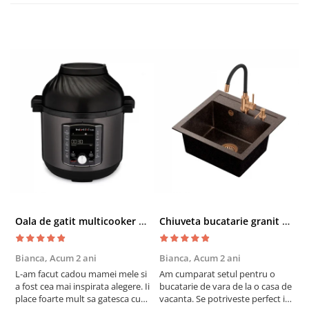
Oala de gatit multicooker 11 functii Instant Pot Pro Crisp 8 + Air Fryer 7.6 lt
Chiuveta bucatarie granit cu finisaj negru perlat/cupru Steingran Art Copper cu dozator si baterie Quadron
Bianca,
Acum 2 ani
Bianca,
Acum 2 ani
V
L-am facut cadou mamei mele si
Am cumparat setul pentru o
S
a fost cea mai inspirata alegere. Ii
bucatarie de vara de la o casa de
c
place foarte mult sa gatesca cu
vacanta. Se potriveste perfect in
c