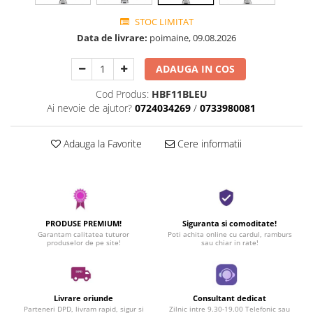
STOC LIMITAT
Data de livrare:
poimaine, 09.08.2026
ADAUGA IN COS
Cod Produs:
HBF11BLEU
Ai nevoie de ajutor?
0724034269
/
0733980081
Adauga la Favorite
Cere informatii
PRODUSE PREMIUM!
Siguranta si comoditate!
Garantam calitatea tuturor
Poti achita online cu cardul, ramburs
produselor de pe site!
sau chiar in rate!
Livrare oriunde
Consultant dedicat
Parteneri DPD, livram rapid, sigur si
Zilnic intre 9.30-19.00 Telefonic sau