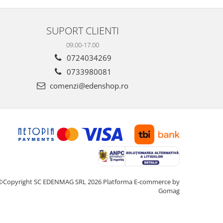
intensității, temperaturii și cantității de cafea
dimensiuni. E
pentru a sa...
gospodărie!
SUPORT CLIENTI
09.00-17.00
0724034269
0733980081
comenzi@edenshop.ro
©Copyright SC EDENMAG SRL 2026
Platforma E-commerce by
Gomag