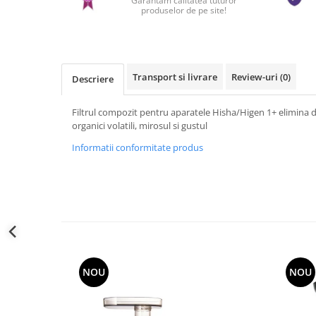
Garantam calitatea tuturor
produselor de pe site!
Transport si livrare
Review-uri
(0)
Descriere
Filtrul compozit pentru aparatele Hisha/Higen 1+ elimina d
organici volatili, mirosul si gustul
Informatii conformitate produs
NOU
NOU