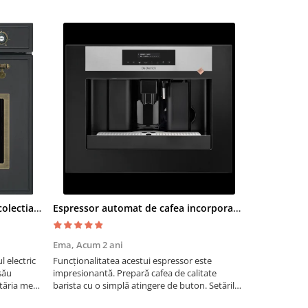
Cuptor electric SMEG SF700AO colectia Cortina
Espressor automat de cafea incorporabil De Dietrich Platinum
Moara cere
Ema,
Acum 2 ani
Paul G,
Acum
 electric
Funcționalitatea acestui espressor este
Recomand moa
său
impresionantă. Prepară cafea de calitate
are nevoie de
tăria mea,
barista cu o simplă atingere de buton. Setările
măcinarea cer
tirea
sunt ușor de personalizat, permițând ajustarea
fie pentru ac