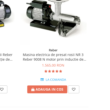
Reber
ii Reber
Masina electrica de presat rosii NR 3
REBER Con
ție de
Reber 9008 N motor prin inductie de
electrice
0kg/h
400W
1.565,00 RON
LA COMANDA
ADAUGA IN COS
A