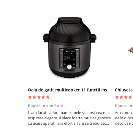
Oala de gatit multicooker 11 functii Instant Pot Pro Crisp 8 + Air Fryer 7.6 lt
Bianca,
Acum 2 ani
Bianca,
A
L-am facut cadou mamei mele si a fost cea mai
Am cumpar
inspirata alegere. Ii place foarte mult sa gatesca
de la o ca
cu acest aparat, fara efort si fara sa trebuiasca
decor, se c
sa tot invarta in cratita...ma gandesc serios sa
Calitate f