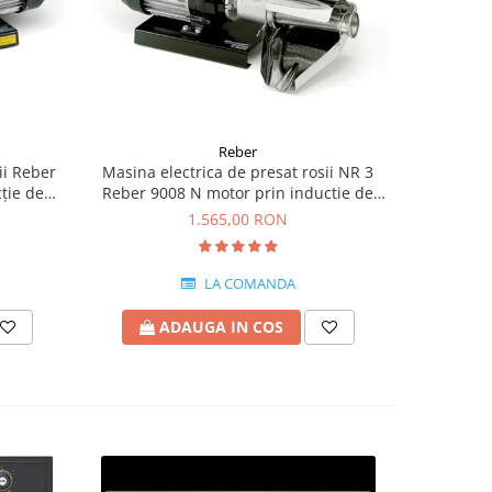
Reber
ii Reber
Masina electrica de presat rosii NR 3
REBER Con
ție de
Reber 9008 N motor prin inductie de
electrice
0kg/h
400W
1.565,00 RON
LA COMANDA
ADAUGA IN COS
A