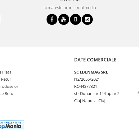
Urmareste-ne in social media
DATE COMERCIALE
 Plata
SC EDENMAG SRL
e Retur
J12/2656/2021
Produselor
RO44377321
de Retur
str Dunarii nr 144 ap nr 2
Cluj-Napoca, Cluj