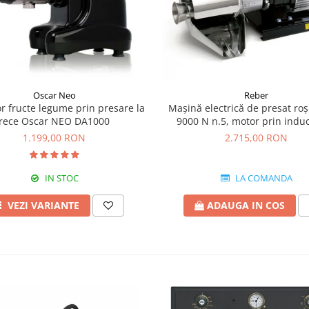
Oscar Neo
Reber
or fructe legume prin presare la
Mașină electrică de presat roş
rece Oscar NEO DA1000
9000 N n.5, motor prin induc
600W, producție pana la 35
1.199,00 RON
2.715,00 RON
IN STOC
LA COMANDA
VEZI VARIANTE
ADAUGA IN COS