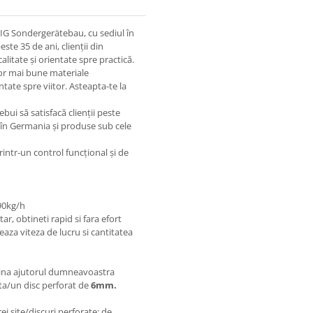
G Sondergerätebau, cu sediul în
e 35 de ani, clienții din
litate și orientate spre practică.
lor mai bune materiale
tate spre viitor. Asteapta-te la
ui să satisfacă clienții peste
 în Germania și produse sub cele
printr-un control funcțional și de
90kg/h
r, obtineti rapid si fara efort
za viteza de lucru si cantitatea
masina ajutorul dumneavoastra
ita/un disc perforat de
6mm.
ei site/discuri perforate: de