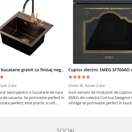
Chiuveta bucatarie granit cu finisaj negru perlat/cupru Steingran Art Copper cu dozator si baterie Quadron
cum 2 ani
Victor B,
Acum 2 ani
at setul pentru o bucatarie de vara
Sunt extrem de mulțumit de cuptorul
sa de vacanta. Se potriveste perfect in
SMEG din colecția Cortina! Designul 
urata perfect, este practic si util.
vintage se potrivește perfect în bucă
oarte buna, recomand cu drag !
iar funcțiile variate de gătit fac pregă
meselor o plăcere.
SOCIAL