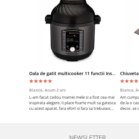
Oala de gatit multicooker 11 functii Instant Pot Pro Crisp 8 + Air Fryer 7.6 lt
Bianca,
Acum 2 ani
Bianca,
A
L-am facut cadou mamei mele si a fost cea mai
Am cumpar
inspirata alegere. Ii place foarte mult sa gatesca
de la o ca
cu acest aparat, fara efort si fara sa trebuiasca
decor, se c
sa tot invarta in cratita...ma gandesc serios sa
Calitate f
imi cumpar si eu! Recomand mult !
NEWSLETTER