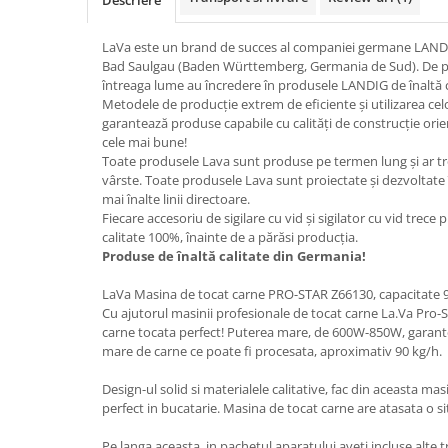
Descriere
LaVa este un brand de succes al companiei germane LANDI
Bad Saulgau (Baden Württemberg, Germania de Sud). De pest
întreaga lume au încredere în produsele LANDIG de înaltă ca
Metodele de producție extrem de eficiente și utilizarea ce
garantează produse capabile cu calități de construcție orien
cele mai bune!
Toate produsele Lava sunt produse pe termen lung și ar treb
vârste. Toate produsele Lava sunt proiectate și dezvoltate
mai înalte linii directoare.
Fiecare accesoriu de sigilare cu vid și sigilator cu vid trece 
calitate 100%, înainte de a părăsi producția.
Produse de înaltă calitate din Germania!
LaVa Masina de tocat carne PRO-STAR Z66130, capacitate 
Cu ajutorul masinii profesionale de tocat carne La.Va Pro-Sta
carne tocata perfect! Puterea mare, de 600W-850W, garantea
mare de carne ce poate fi procesata, aproximativ 90 kg/h.
Design-ul solid si materialele calitative, fac din aceasta 
perfect in bucatarie. Masina de tocat carne are atasata o s
Pe langa aceasta, in pachetul aparatului aveti incluse alte tr