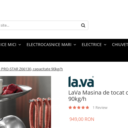
ICE MICI
ELECTROCASNICE MARI
ELECTRICE
CHIUVET
e PRO-STAR Z66130, capacitate 90kg/h
LaVa Masina de tocat 
90kg/h
1 Review
949,00 RON