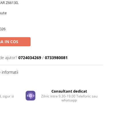
TAR Z66130,
nute
026
A IN COS
de ajutor?
0724034269
/
0733980081
informatii
e
Consultant dedicat
, sigur si
Zilnic intre 9.30-19.00 Telefonic sau
whatsapp