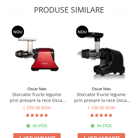
PRODUSE SIMILARE
NOU
NOU
Oscar Neo
Oscar Neo
Storcator fructe legume
Storcator fructe legume
prin presare la rece Oscar
prin presare la rece Oscar
DA-1200
NEO DA1000
1.299,00 RON
1.199,00 RON
IN STOC
IN STOC
VEZI VARIANTE
VEZI VARIANTE