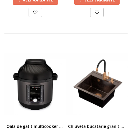
Oala de gatit multicooker 11 functii Instant Pot Pro Crisp 8 + Air Fryer 7.6 lt
Chiuveta bucatarie granit cu finisaj negru perlat/cupru Steingran Art Copper cu dozator si baterie Quadron