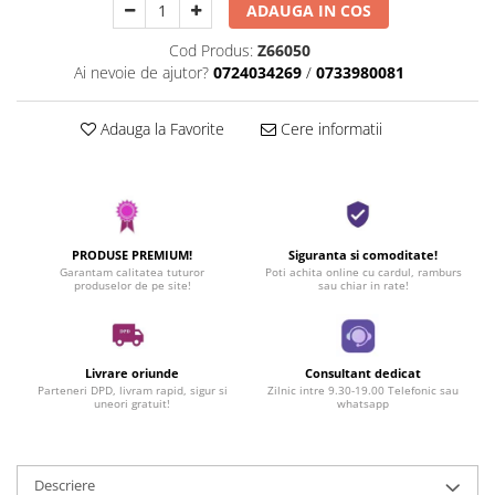
ADAUGA IN COS
Cod Produs:
Z66050
Ai nevoie de ajutor?
0724034269
/
0733980081
Adauga la Favorite
Cere informatii
PRODUSE PREMIUM!
Siguranta si comoditate!
Garantam calitatea tuturor
Poti achita online cu cardul, ramburs
produselor de pe site!
sau chiar in rate!
Livrare oriunde
Consultant dedicat
Parteneri DPD, livram rapid, sigur si
Zilnic intre 9.30-19.00 Telefonic sau
uneori gratuit!
whatsapp
Descriere