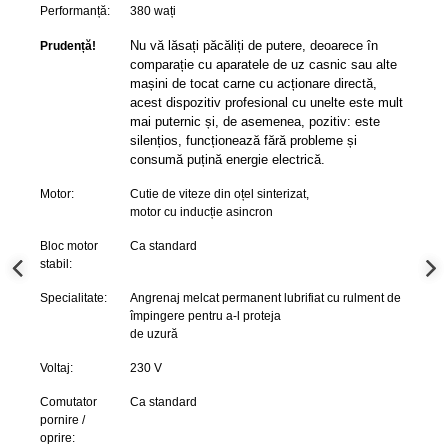
Performanță:
380 wați
Nu vă lăsați păcăliți de putere, deoarece în
Prudență!
comparație cu aparatele de uz casnic sau alte
mașini de tocat carne cu acționare directă,
acest dispozitiv profesional cu unelte este mult
mai puternic și, de asemenea, pozitiv: este
silențios, funcționează fără probleme și
consumă puțină energie electrică.
Motor:
Cutie de viteze din oțel sinterizat,
motor cu inducție asincron
Bloc motor
Ca standard
stabil:
Specialitate:
Angrenaj melcat permanent lubrifiat cu rulment de
împingere pentru a-l proteja
de uzură
Voltaj:
230 V
Comutator
Ca standard
pornire /
oprire: