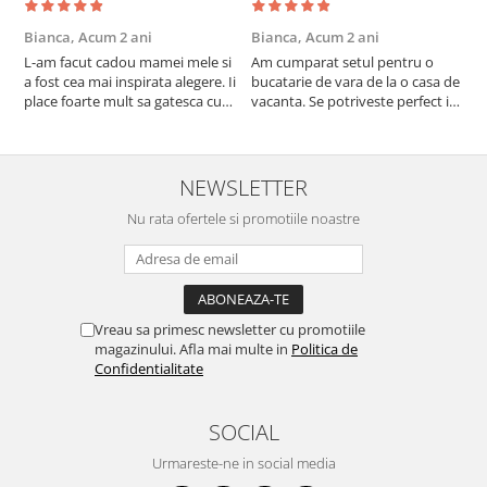
Bianca,
Acum 2 ani
Bianca,
Acum 2 ani
V
L-am facut cadou mamei mele si
Am cumparat setul pentru o
S
a fost cea mai inspirata alegere. Ii
bucatarie de vara de la o casa de
c
place foarte mult sa gatesca cu
vacanta. Se potriveste perfect in
c
acest aparat, fara efort si fara sa
decor, se curata perfect, este
v
trebuiasca sa tot invarta in
practic si util. Calitate foarte
b
cratita...ma gandesc serios sa imi
buna, recomand cu drag !
v
cumpar si eu! Recomand mult !
m
NEWSLETTER
Nu rata ofertele si promotiile noastre
Vreau sa primesc newsletter cu promotiile
magazinului. Afla mai multe in
Politica de
Confidentialitate
SOCIAL
Urmareste-ne in social media