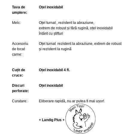
Tava de
Oțel inoxidabil
umplere:
Melc:
Oțel turnat , rezistent la abraziune,
extrem de robust și fără rugină, oțel inoxidabil
întărit cu
știfturi
Accesoriu
Oțel turnat rezistent la abraziune, extrem de robust
de tocat
și rezistent la rugină
carne:
Cuțit de
Oțel inoxidabil 4 fl.
cruce:
Discuri
Oțel inoxidabil
perforate:
Curatare:
Eliberare rapidă, nu ar putea fi mai ușor!
+ Landig Plus +