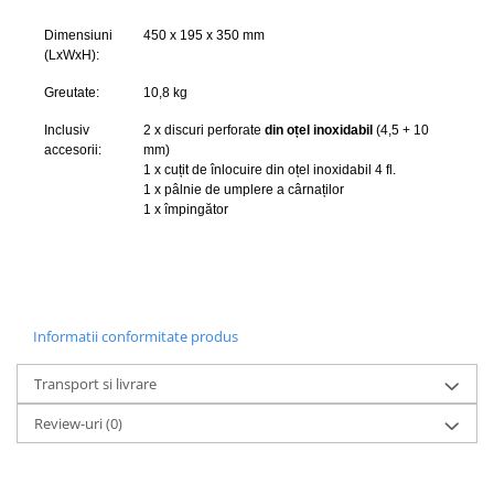
Dimensiuni
450 x 195 x 350 mm
(LxWxH):
Greutate:
10,8 kg
Inclusiv
2 x discuri perforate
din oțel inoxidabil
(4,5 + 10
accesorii:
mm)
1 x cuțit de înlocuire din oțel inoxidabil 4 fl.
1 x pâlnie de umplere a cârnaților
1 x împingător
Informatii conformitate produs
Transport si livrare
Review-uri
(0)