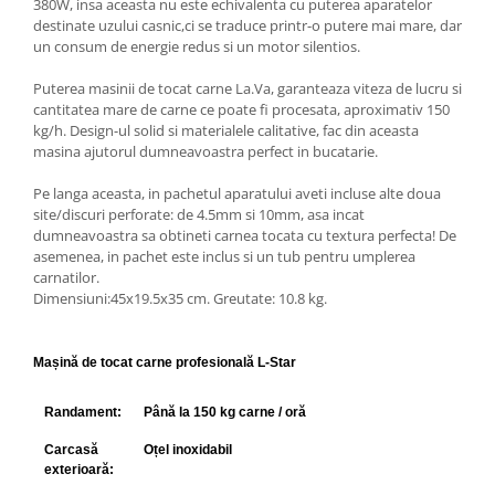
380W, insa aceasta nu este echivalenta cu puterea aparatelor
destinate uzului casnic,ci se traduce printr-o putere mai mare, dar
un consum de energie redus si un motor silentios.
Puterea masinii de tocat carne La.Va, garanteaza viteza de lucru si
cantitatea mare de carne ce poate fi procesata, aproximativ 150
kg/h. Design-ul solid si materialele calitative, fac din aceasta
masina ajutorul dumneavoastra perfect in bucatarie.
Pe langa aceasta, in pachetul aparatului aveti incluse alte doua
site/discuri perforate: de 4.5mm si 10mm, asa incat
dumneavoastra sa obtineti carnea tocata cu textura perfecta! De
asemenea, in pachet este inclus si un tub pentru umplerea
carnatilor.
Dimensiuni:45x19.5x35 cm. Greutate: 10.8 kg.
Mașină de tocat carne profesională L-Star
Randament:
Până la 150 kg carne / oră
Carcasă
Oțel inoxidabil
exterioară: