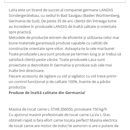
LaVa este un brand de succes al companiei germane LANDIG
Sondergerätebau, cu sediul în Bad Saulgau (Baden Württemberg,
Germania de Sud). De peste 35 de ani, clienții din întreaga lume
au încredere în produsele LANDIG de înaltă calitate și orientate
spre practică.
Metodele de producție extrem de eficiente și utilizarea celor mai
bune materiale garantează produse capabile cu calități de
construcție orientate spre viitor. Asteapta-te la cele mai bune!
Toate produsele Lava sunt produse pe termen lung și ar trebui să
satisfacă clienții peste vârste. Toate produsele Lava sunt
proiectate și dezvoltate în Germania și produse sub cele mai
înalte linii directoare.
Fiecare accesoriu de sigilare cu vid și sigilator cu vid trece printr-
un control funcțional și de calitate 100%, înainte de a părăsi
producția.
Produse de înaltă calitate din Germania!
Masina de tocat carne L-STAR Z66050, procesare 150 kg/h
Cu ajutorul masinii profesionale de tocat carne La.Va L-Star,
obtineti rapid si fara efort carne tocata perfect! Masina electrica
de tocat carne are motor de induc?ie asincron si are o putere de