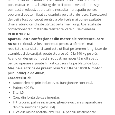
poate stoarce pana la 350 kg de rosii pe ora. Avand un design
compact si robust, aparatul nu necesita mult spatiu pentru
operare si poate fi fixat cu usurinta pe blatul de lucru. Storcatorul
de rosii a fost conceput pentru a oferi cele mai bune rezultate
chiar si atunci cand este utilizat pe termen lung. Aparatul este
confectionat din materiale rezistente, care nu se oxideaza.
REBER 9008 N
Aparatul este confecționat din materiale rezistente, care
nu se oxidează.
A fost conceput pentru a oferi cele mai bune
rezultate chiar și atunci cand este utilizat pe termen lung. Ușor de
asamblat și de curățat, poate stoarce până la 140 kg pe oră.
Având un design compact și robust, nu necesită mult spațiu
pentru operare și poate fi fixat cu ușurintă pe blatul de lucru.
Mașina electrica de presat roşii NR 3 Reber 9008 N motor
prin inducție de 400W,
Caracteristici:
Motor electric prin inductie, cu funcţionare continuă.
Putere 400 W.
Sita 1.5 mm
Corp din fontă de uz alimentar.
Filtru conic, pâlnie încărcare, jgheab evacuare şi apărătoare
din oţel inoxidabil (AISI 304).
Elice din rășină acetală -NYLON 6.6 pentru uz alimentar.