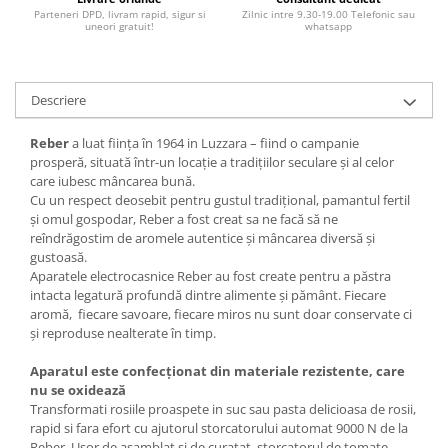
Parteneri DPD, livram rapid, sigur si
Zilnic intre 9.30-19.00 Telefonic sau
uneori gratuit!
whatsapp
Descriere
Reber
a luat ființa în 1964 in Luzzara – fiind o campanie
prosperă, situată într-un locație a tradițiilor seculare și al celor
care iubesc mâncarea bună.
Cu un respect deosebit pentru gustul tradițional, pamantul fertil
și omul gospodar, Reber a fost creat sa ne facă să ne
reîndrăgostim de aromele autentice și mâncarea diversă și
gustoasă.
Aparatele electrocasnice Reber au fost create pentru a păstra
intacta legatură profundă dintre alimente și pământ. Fiecare
aromă, fiecare savoare, fiecare miros nu sunt doar conservate ci
și reproduse nealterate în timp.
Aparatul este confecționat din materiale rezistente, care
nu se oxidează
Transformati rosiile proaspete in suc sau pasta delicioasa de rosii,
rapid si fara efort cu ajutorul storcatorului automat 9000 N de la
Reber. Usor de asamblat si de curatat, storcatorul de tomate