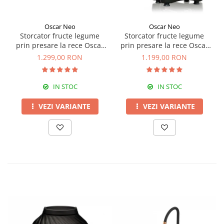
Oscar Neo
Oscar Neo
Storcator fructe legume
Storcator fructe legume
prin presare la rece Oscar
prin presare la rece Oscar
DA-1200
NEO DA1000
1.299,00 RON
1.199,00 RON
IN STOC
IN STOC
VEZI VARIANTE
VEZI VARIANTE