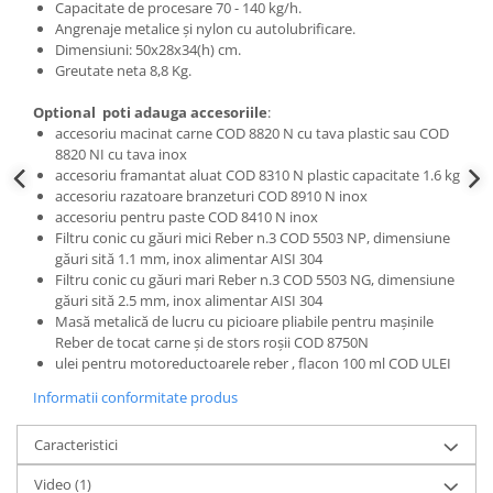
Capacitate de procesare 70 - 140 kg/h.
Angrenaje metalice şi nylon cu autolubrificare.
Dimensiuni: 50x28x34(h) cm.
Greutate neta 8,8 Kg.
Optional poti adauga accesoriile
:
accesoriu macinat carne COD 8820 N cu tava plastic sau COD
8820 NI cu tava inox
accesoriu framantat aluat COD 8310 N plastic capacitate 1.6 kg
accesoriu razatoare branzeturi COD 8910 N inox
accesoriu pentru paste COD 8410 N inox
Filtru conic cu găuri mici Reber n.3 COD 5503 NP, dimensiune
găuri sită 1.1 mm, inox alimentar AISI 304
Filtru conic cu găuri mari Reber n.3 COD 5503 NG, dimensiune
găuri sită 2.5 mm, inox alimentar AISI 304
Masă metalică de lucru cu picioare pliabile pentru mașinile
Reber de tocat carne și de stors roșii COD 8750N
ulei pentru motoreductoarele reber , flacon 100 ml COD ULEI
Informatii conformitate produs
Caracteristici
Video
(1)