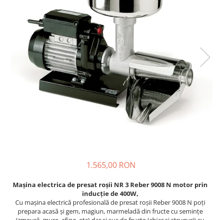
Prajitoare de paine
chiuvete
Combine frigorifice
Termostate si senzori Livolo
Rasnite de cafea
Sonerii electrice
Accesorii chiuvete bucatarie
Espressoare cafea
Roboti de bucatarie
Construieste singur
Gratar protectie chiuveta
Aparate de gatit-aragazuri
Spumarea laptelui
Scurgator farfurii
Module
Masina de spalat vase
Suporti burete
Panouri si rame
Accesorii
Tocatoare lemn si sticla
Seturi Electrocasnice
Sisteme de scurgere si cleme
Tavita scurgere vase/legume/fructe
Dispenser detergent
1.565,00 RON
Mașina electrica de presat roşii NR 3 Reber 9008 N motor prin
inducție de 400W,
Cu mașina electrică profesională de presat roșii Reber 9008 N poți
prepara acasă și gem, magiun, marmeladă din fructe cu semințe
(zmeură, mure, afine, etc) dar și suc de fructe (chiar și struguri) cu