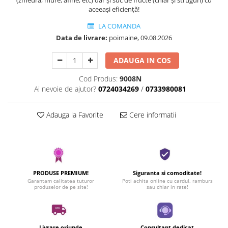
aceeași eficiență!
LA COMANDA
Data de livrare:
poimaine, 09.08.2026
ADAUGA IN COS
Cod Produs:
9008N
Ai nevoie de ajutor?
0724034269
/
0733980081
Adauga la Favorite
Cere informatii
PRODUSE PREMIUM!
Siguranta si comoditate!
Garantam calitatea tuturor
Poti achita online cu cardul, ramburs
produselor de pe site!
sau chiar in rate!
Livrare oriunde
Consultant dedicat