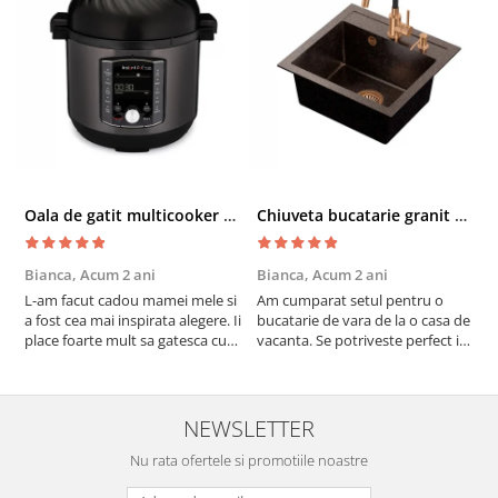
Oala de gatit multicooker 11 functii Instant Pot Pro Crisp 8 + Air Fryer 7.6 lt
Chiuveta bucatarie granit cu finisaj negru perlat/cupru Steingran Art Copper cu dozator si baterie Quadron
Bianca,
Acum 2 ani
Bianca,
Acum 2 ani
V
L-am facut cadou mamei mele si
Am cumparat setul pentru o
S
a fost cea mai inspirata alegere. Ii
bucatarie de vara de la o casa de
c
place foarte mult sa gatesca cu
vacanta. Se potriveste perfect in
c
acest aparat, fara efort si fara sa
decor, se curata perfect, este
v
trebuiasca sa tot invarta in
practic si util. Calitate foarte
b
cratita...ma gandesc serios sa imi
buna, recomand cu drag !
v
cumpar si eu! Recomand mult !
m
NEWSLETTER
Nu rata ofertele si promotiile noastre