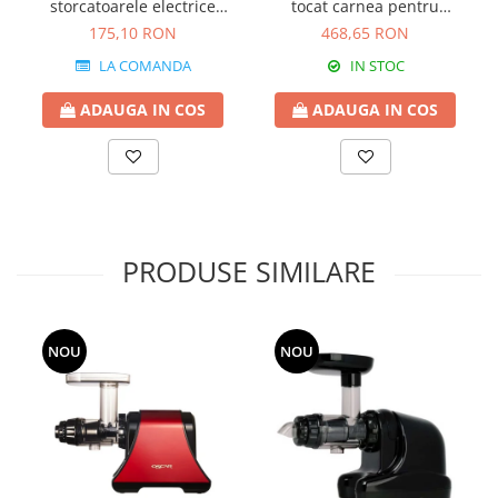
storcatoarele electrice
tocat carnea pentru
9008N-2.5 MM
storcatorul electric 9008N
175,10 RON
468,65 RON
Reber
LA COMANDA
IN STOC
ADAUGA IN COS
ADAUGA IN COS
PRODUSE SIMILARE
NOU
NOU