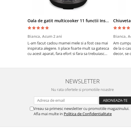
Oala de gatit multicooker 11 functii Instant Pot Pro Crisp 8 + Air Fryer 7.6 lt
Bianca,
Acum 2 ani
Bianca,
A
L-am facut cadou mamei mele si a fost cea mai
Am cumpar
inspirata alegere. Ii place foarte mult sa gatesca
de la o ca
cu acest aparat, fara efort si fara sa trebuiasca
decor, se c
sa tot invarta in cratita...ma gandesc serios sa
Calitate f
imi cumpar si eu! Recomand mult !
NEWSLETTER
Nu rata ofertele si promotiile noastre
Vreau sa primesc newsletter cu promotiile magazinului.
Afla mai multe in
Politica de Confidentialitate