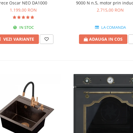
rece Oscar NEO DA1000
9000 N n.5, motor prin induc
600W, producție pana la 35
1.199,00 RON
2.715,00 RON
IN STOC
LA COMANDA
VEZI VARIANTE
ADAUGA IN COS