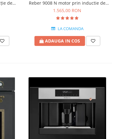
ție de
Reber 9008 N motor prin inductie de
electrice
0kg/h
400W
1.565,00 RON
LA COMANDA
ADAUGA IN COS
A