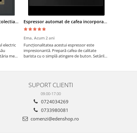
Cuptor electric SMEG SF700AO colectia Cortina
Espressor automat de cafea incorporabil De Dietrich Platinum
Moara cere
Ema,
Acum 2 ani
Paul G,
Acum
 electric
Funcționalitatea acestui espressor este
Recomand moa
său
impresionantă. Prepară cafea de calitate
are nevoie de
tăria mea,
barista cu o simplă atingere de buton. Setările
măcinarea cer
tirea
sunt ușor de personalizat, permițând ajustarea
fie pentru ac
intensității, temperaturii și cantității de cafea
dimensiuni. E
pentru a sa...
gospodărie!
SUPORT CLIENTI
09.00-17.00
0724034269
0733980081
comenzi@edenshop.ro