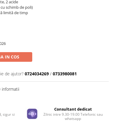
ate, 2 acide
cu schimb de poli)
ră limită de timp
026
A IN COS
ie de ajutor?
0724034269
/
0733980081
informatii
e
Consultant dedicat
, sigur si
Zilnic intre 9.30-19.00 Telefonic sau
whatsapp