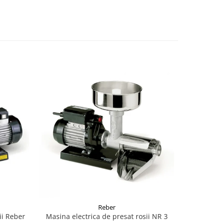
Reber
ii Reber
Masina electrica de presat rosii NR 3
REBER Con