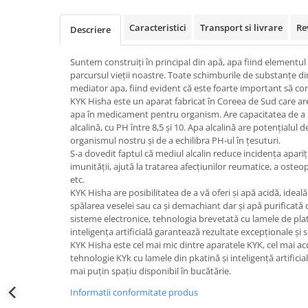
Caracteristici
Transport si livrare
Re
Descriere
Suntem construiți în principal din apă, apa fiind elementul
parcursul vieții noastre. Toate schimburile de substanțe d
mediator apa, fiind evident că este foarte important să c
KYK Hisha este un aparat fabricat în Coreea de Sud care ar
apa în medicament pentru organism. Are capacitatea de a 
alcalină, cu PH între 8,5 și 10. Apa alcalină are potențialul 
organismul nostru și de a echilibra PH-ul în țesuturi.
S-a dovedit faptul că mediul alcalin reduce incidența apariție
imunității, ajută la tratarea afecțiunilor reumatice, a oste
etc.
KYK Hisha are posibilitatea de a vă oferi și apă acidă, ideal
spălarea veselei sau ca și demachiant dar și apă purificată
sisteme electronice, tehnologia brevetată cu lamele de platin
inteligența artificială garantează rezultate excepționale și 
KYK Hisha este cel mai mic dintre aparatele KYK, cel mai acc
tehnologie KYk cu lamele din pkatină și inteligență artificia
mai puțin spațiu disponibil în bucătărie.
Informatii conformitate produs