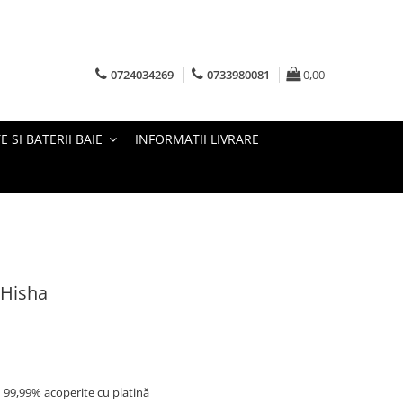
0724034269
0733980081
0,00
E SI BATERII BAIE
INFORMATII LIVRARE
 Hisha
an 99,99% acoperite cu platină