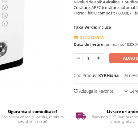
Niveluri de apă: 4 alcaline, 1 purific
Curățare: APEC (curățare automată 
Filtre: 1 filtru compozit / 6000L / Fă
Taxa Verde:
inclusa
STOC LIMITAT
Data de livrare:
poimaine, 10.08.2
ADAUG
Cod Produs:
KYKHisha
Ai nevo
Adauga la Favorite
Cere 
Siguranta si comoditate!
Livrare oriund
Poti achita online cu cardul, ramburs
Parteneri DPD, livram rapid
sau chiar in rate!
uneori gratuit!