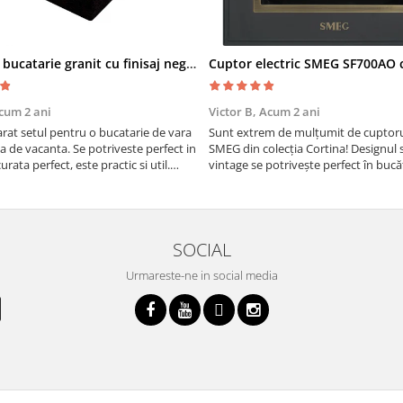
Chiuveta bucatarie granit cu finisaj negru perlat/cupru Steingran Art Copper cu dozator si baterie Quadron
cum 2 ani
Victor B,
Acum 2 ani
at setul pentru o bucatarie de vara
Sunt extrem de mulțumit de cuptorul
sa de vacanta. Se potriveste perfect in
SMEG din colecția Cortina! Designul 
urata perfect, este practic si util.
vintage se potrivește perfect în bucă
oarte buna, recomand cu drag !
iar funcțiile variate de gătit fac pregă
meselor o plăcere.
SOCIAL
Urmareste-ne in social media