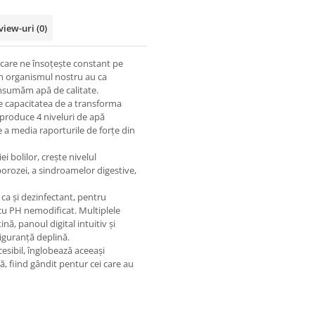
view-uri
(0)
 care ne însoțește constant pe
in organismul nostru au ca
onsumăm apă de calitate.
e capacitatea de a transforma
produce 4 niveluri de apă
de a media raporturile de forțe din
i bolilor, crește nivelul
oporozei, a sindroamelor digestive,
ă ca și dezinfectant, pentru
 cu PH nemodificat. Multiplele
ă, panoul digital intuitiv și
siguranță deplină.
esibil, înglobează aceeași
lă, fiind gândit pentur cei care au