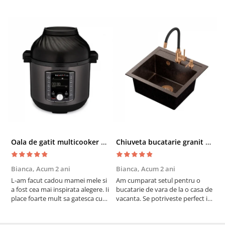
Oala de gatit multicooker 11 functii Instant Pot Pro Crisp 8 + Air Fryer 7.6 lt
Chiuveta bucatarie granit cu finisaj negru perlat/cupru Steingran Art Copper cu dozator si baterie Quadron
Bianca,
Acum 2 ani
Bianca,
Acum 2 ani
V
L-am facut cadou mamei mele si
Am cumparat setul pentru o
S
a fost cea mai inspirata alegere. Ii
bucatarie de vara de la o casa de
c
place foarte mult sa gatesca cu
vacanta. Se potriveste perfect in
c
acest aparat, fara efort si fara sa
decor, se curata perfect, este
v
trebuiasca sa tot invarta in
practic si util. Calitate foarte
b