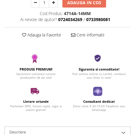
ADAUGA IN COS
Cod Produs:
4714A-14MM
Ai nevoie de ajutor?
0724034269
/
0733980081
Adauga la Favorite
Cere informatii
PRODUSE PREMIUM!
Siguranta si comoditate!
Garantam calitatea tuturor
Poti achita online cu cardul, ramburs
produselor de pe site!
sau chiar in rate!
Livrare oriunde
Consultant dedicat
Parteneri DPD, livram rapid, sigur si
Zilnic intre 9.30-19.00 Telefonic sau
uneori gratuit!
whatsapp
Descriere