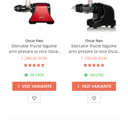
Oscar Neo
Oscar Neo
Storcator fructe legume
Storcator fructe legume
prin presare la rece Oscar
prin presare la rece Oscar
DA-1200
NEO DA1000
1.299,00 RON
1.199,00 RON
IN STOC
IN STOC
VEZI VARIANTE
VEZI VARIANTE