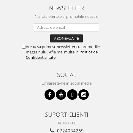
cratita...ma gandesc serios sa imi
buna, recomand cu drag !
v
cumpar si eu! Recomand mult !
m
NEWSLETTER
Nu rata ofertele si promotiile noastre
Vreau sa primesc newsletter cu promotiile
magazinului. Afla mai multe in
Politica de
Confidentialitate
SOCIAL
Urmareste-ne in social media
SUPORT CLIENTI
09.00-17.00
0724034269