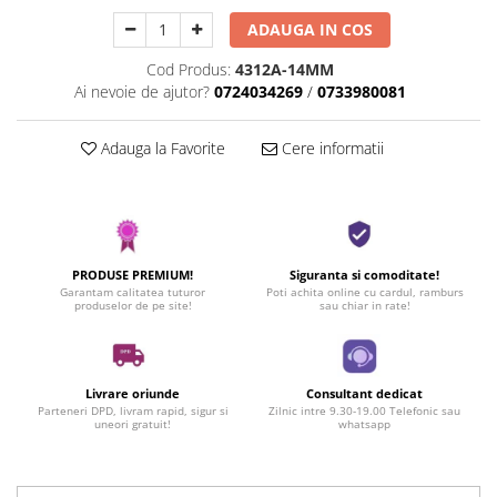
ADAUGA IN COS
Cod Produs:
4312A-14MM
Ai nevoie de ajutor?
0724034269
/
0733980081
Adauga la Favorite
Cere informatii
PRODUSE PREMIUM!
Siguranta si comoditate!
Garantam calitatea tuturor
Poti achita online cu cardul, ramburs
produselor de pe site!
sau chiar in rate!
Livrare oriunde
Consultant dedicat
Parteneri DPD, livram rapid, sigur si
Zilnic intre 9.30-19.00 Telefonic sau
uneori gratuit!
whatsapp