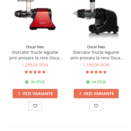
Oscar Neo
Oscar Neo
Storcator fructe legume
Storcator fructe legume
prin presare la rece Oscar
prin presare la rece Oscar
DA-1200
NEO DA1000
1.299,00 RON
1.199,00 RON
IN STOC
IN STOC
VEZI VARIANTE
VEZI VARIANTE