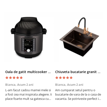
Oala de gatit multicooker 11 functii Instant Pot Pro Crisp 8 + Air Fryer 7.6 lt
Chiuveta bucatarie granit cu finisaj negru perlat/cupru Steingran Art Copper cu dozator si baterie Quadron
Bianca,
Acum 2 ani
Bianca,
Acum 2 ani
V
L-am facut cadou mamei mele si
Am cumparat setul pentru o
S
a fost cea mai inspirata alegere. Ii
bucatarie de vara de la o casa de
c
place foarte mult sa gatesca cu
vacanta. Se potriveste perfect in
c
acest aparat, fara efort si fara sa
decor, se curata perfect, este
v