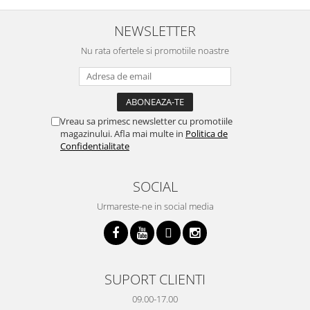
trebuiasca sa tot invarta in
practic si util. Calitate foarte
b
cratita...ma gandesc serios sa imi
buna, recomand cu drag !
v
cumpar si eu! Recomand mult !
m
NEWSLETTER
Nu rata ofertele si promotiile noastre
Vreau sa primesc newsletter cu promotiile
magazinului. Afla mai multe in
Politica de
Confidentialitate
SOCIAL
Urmareste-ne in social media
SUPORT CLIENTI
09.00-17.00