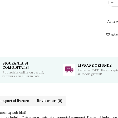
Ai nev
Adau
SIGURANTA SI
LIVRARE ORIUNDE
COMODITATE!
Parteneri DPD, livram rapid
Poti achita online cu cardul,
si uneori gratuit!
ramburs sau chiar in rate!
nsport si livrare
Review-uri
(0)
ontaj sub blat!
 bolului fără compromisuri și aspectul compact. Designul bolului se re