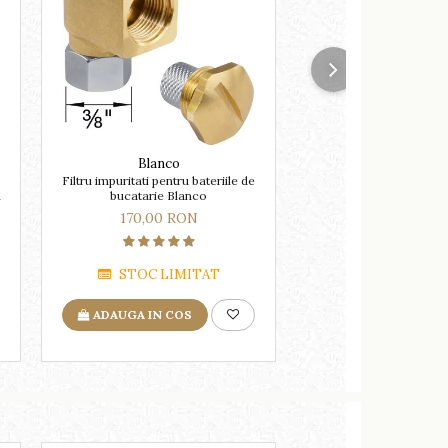
Blanco
Deante
Filtru impuritati pentru bateriile de
Soluție BIO Deante
l
bucatarie Blanco
eliminarea grăsimilor d
-chiuvete granit,ceram
170,00 RON
55,00 RO
STOC LIMITAT
LA COMA
ADAUGA IN COS
ADAUGA IN COS