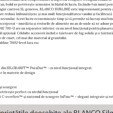
 bolul se potrivește armonios în blatul de lucru, făcându-l un must pent
n singur castron XL generos, BLANCO SUBLINE este impresionant pentru aspe
e redusă îmbunătățesc și mai mult funcționalitatea vasului și facilitează ș
ul secundar. Acest lucru economisește timp și vă permite să lucrați mai bi
încorporat - murdăria și resturile de alimente nu au de unde să se adune p
 700-U are un separator inferior, cu un nivel funcțional pentru plasarea ș
 opțional. Celelalte accesorii includ o tăietoare de fag solidă și o tăietură
de cuart, cel mai dur material al granitului.
ubline 700U-level fara exc
l din SILGRANIT™ PuraDur™ - cu nivel funcțional integrat.
te în materie de design
 și scurgere
otrivește perfect cu nivelul funcțional
at C-overflow™ și sistemul de scurgere InFino™ – elegant integrate și ex