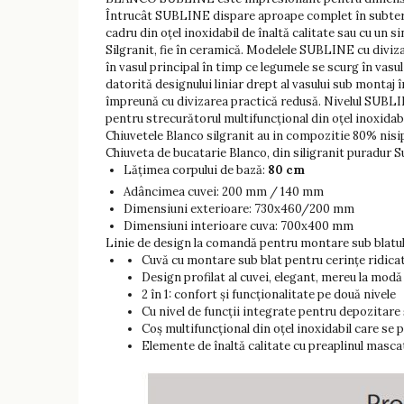
Întrucât SUBLINE dispare aproape complet în subteran,
cadru din oțel inoxidabil de înaltă calitate sau cu u
Silgranit, fie în ceramică. Modelele SUBLINE cu divizar
în vasul principal în timp ce legumele se scurg în vas
datorită designului liniar drept al vasului sub montaj 
împreună cu divizarea practică redusă. Nivelul SUBLINE
pentru strecurătorul multifuncțional din oțel inoxidabil
Chiuvetele Blanco silgranit au in compozitie 80% nisip 
Chiuveta de bucatarie Blanco, din siligranit puradur S
Lățimea corpului de bază:
80 cm
Adâncimea cuvei: 200 mm / 140 mm
Dimensiuni exterioare: 730x460/200 mm
Dimensiuni interioare cuva: 700x400 mm
Linie de design la comandă pentru montare sub blatu
Cuvă cu montare sub blat pentru cerințe ridica
Design profilat al cuvei, elegant, mereu la modă
2 în 1: confort și funcționalitate pe două nivele
Cu nivel de funcții integrate pentru depozitare
Coș multifuncțional din oțel inoxidabil care se p
Elemente de înaltă calitate cu preaplinul masc