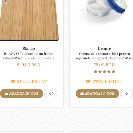
Blanco
Deante
BLANCO Tocator lemn frasin
Crema de curatare BIO pentru
424x240 mm pentru chiuvetele
suprafete de granit Deante 250 m
subline
949,00 RON
75,00 RON
STOC LIMITAT
STOC LIMITAT
ADAUGA IN COS
ADAUGA IN COS