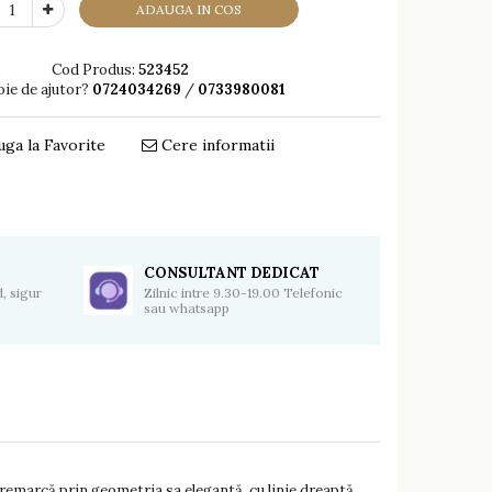
ADAUGA IN COS
Cod Produs:
523452
oie de ajutor?
0724034269
/
0733980081
ga la Favorite
Cere informatii
Distribuie
pe
Facebook
CONSULTANT DEDICAT
, sigur
Zilnic intre 9.30-19.00 Telefonic
sau whatsapp
marcă prin geometria sa elegantă, cu linie dreaptă.