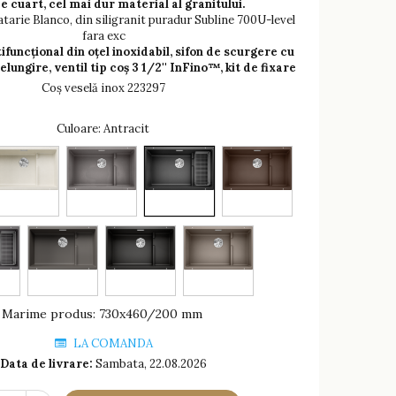
de cuart, cel mai dur material al granitului.
tarie Blanco, din siligranit puradur Subline 700U-level
fara exc
ifuncțional din oțel inoxidabil, sifon de scurgere cu
lungire, ventil tip coș 3 1/2'' InFino™, kit de fixare
Coş veselă inox 223297
Culoare
: Antracit
Marime produs
:
730x460/200 mm
LA COMANDA
Data de livrare:
Sambata, 22.08.2026