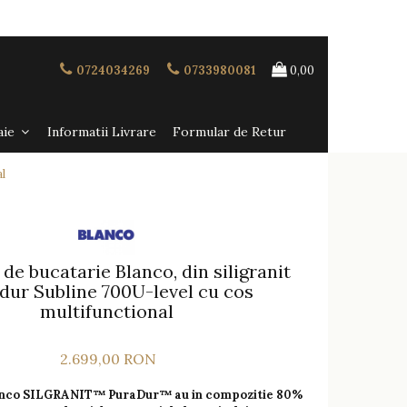
0724034269
0733980081
0,00
aie
Informatii Livrare
Formular de Retur
l
de bucatarie Blanco, din siligranit
dur Subline 700U-level cu cos
multifunctional
2.699,00 RON
anco SILGRANIT™ PuraDur™ au in compozitie 80%