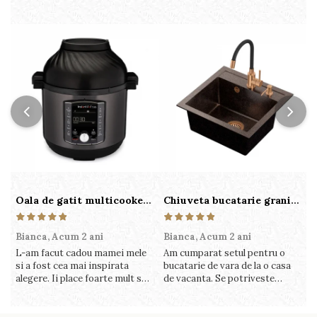
Oala de gatit multicooker 11 functii Instant Pot Pro Crisp 8 + Air Fryer 7.6 lt
Chiuveta bucatarie granit cu finisaj negru perlat/cupru Steingran Art Copper cu dozator si baterie Quadron
Bianca,
Acum 2 ani
Bianca,
Acum 2 ani
V
L-am facut cadou mamei mele
Am cumparat setul pentru o
S
si a fost cea mai inspirata
bucatarie de vara de la o casa
c
alegere. Ii place foarte mult sa
de vacanta. Se potriveste
c
gatesca cu acest aparat, fara
perfect in decor, se curata
v
efort si fara sa trebuiasca sa
perfect, este practic si util.
î
tot invarta in cratita...ma
Calitate foarte buna, recomand
v