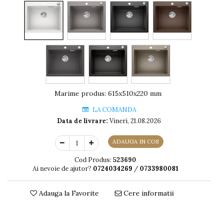
Marime produs
:
615x510x220 mm
LA COMANDA
Data de livrare:
Vineri, 21.08.2026
ADAUGA IN COS
Cod Produs:
523690
Ai nevoie de ajutor?
0724034269
/
0733980081
Adauga la Favorite
Cere informatii