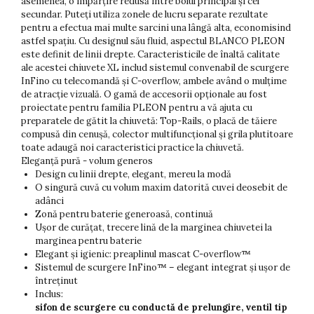
asemenea, o împărțire redusă între bolul principal și cel
secundar. Puteți utiliza zonele de lucru separate rezultate
pentru a efectua mai multe sarcini una lângă alta, economisind
astfel spațiu. Cu designul său fluid, aspectul BLANCO PLEON
este definit de linii drepte. Caracteristicile de înaltă calitate
ale acestei chiuvete XL includ sistemul convenabil de scurgere
InFino cu telecomandă și C-overflow, ambele având o mulțime
de atracție vizuală. O gamă de accesorii opționale au fost
proiectate pentru familia PLEON pentru a vă ajuta cu
preparatele de gătit la chiuvetă: Top-Rails, o placă de tăiere
compusă din cenușă, colector multifuncțional și grila plutitoare
toate adaugă noi caracteristici practice la chiuvetă.
Eleganță pură - volum generos
Design cu linii drepte, elegant, mereu la modă
O singură cuvă cu volum maxim datorită cuvei deosebit de
adânci
Zonă pentru baterie generoasă, continuă
Ușor de curățat, trecere lină de la marginea chiuvetei la
marginea pentru baterie
Elegant și igienic: preaplinul mascat C-overflow™
Sistemul de scurgere InFino™ – elegant integrat și ușor de
întreținut
Inclus:
sifon de scurgere cu conductă de prelungire, ventil tip