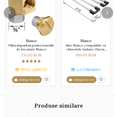
Blanco
Blanco
Filtru impuritati pentru bateriile
Sine Blanco compatibile cu
de bucatarie Blanco
chiuvetele Andano Claron,
Flow, Pleon, Subline, Supra,
170,00 RON
499,00 RON
Zerox
STOC LIMITAT
LA COMANDA
Adauga in cos
Adauga in cos
Produse similare