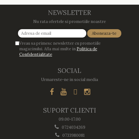
gandesc serios sa imi cumpar
cu drag !
m
si eu! Recomand mult !
NEWSLETTER
Nu rata ofertele si promotiile noastre
Vreau sa primesc newsletter cu promotiile
magazinului. Afla mai multe in
Politica de
Confidentialitate
SOCIAL
Urmareste-ne in social media
SUPORT CLIENTI
09.00-17.00
0724034269
0733980081