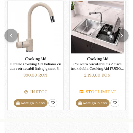
CookingAid
CookingAid
Baterie CookingAid Indiana cu
Chiuveta bucatarie cu 2 cuve
dus retractabil finisaj granit Bej
inox dubla CookingAid FUSION
Pigmentat / Avena
86BB
890,00 RON
2.190,00 RON
IN STOC
STOC LIMITAT
Adauga in cos
Adauga in cos