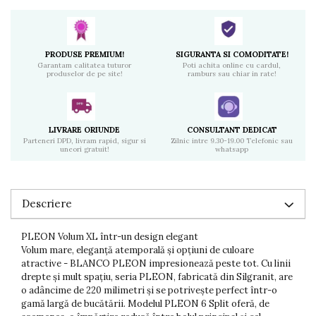
PRODUSE PREMIUM!
SIGURANTA SI COMODITATE!
Garantam calitatea tuturor
Poti achita online cu cardul,
produselor de pe site!
ramburs sau chiar in rate!
LIVRARE ORIUNDE
CONSULTANT DEDICAT
Parteneri DPD, livram rapid, sigur si
Zilnic intre 9.30-19.00 Telefonic sau
uneori gratuit!
whatsapp
Descriere
PLEON Volum XL într-un design elegant
Volum mare, eleganță atemporală și opțiuni de culoare
atractive - BLANCO PLEON impresionează peste tot. Cu linii
drepte și mult spațiu, seria PLEON, fabricată din Silgranit, are
o adâncime de 220 milimetri și se potrivește perfect într-o
gamă largă de bucătării. Modelul PLEON 6 Split oferă, de