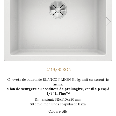
Prajitoare de paine
chiuvete
Sonerii electrice
Espressoare cafea
Rasnite de cafea
Accesorii chiuvete bucatarie
Construieste singur
Aparate de gatit-aragazuri
Roboti de bucatarie
Gratar protectie chiuveta
Module
Masina de spalat vase
Spumarea laptelui
Scurgator farfurii
Panouri si rame
Accesorii
Suporti burete
Tocatoare lemn si sticla
Seturi Electrocasnice
Sisteme de scurgere si cleme
Tavita scurgere vase/legume/fructe
Dispenser detergent
2.119,00 RON
Chiuveta de bucatarie BLANCO PLEON 6 silgranit cu excentric
Inclus:
sifon de scurgere cu conductă de prelungire, ventil tip coș 3
1/2'' InFino™
Dimensiuni: 615x510x220 mm
60 cm dimeniunea corpului de baza
Culoare
: Alb