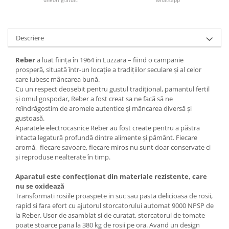
Descriere
Reber
a luat ființa în 1964 in Luzzara – fiind o campanie
prosperă, situată într-un locație a tradițiilor seculare și al celor
care iubesc mâncarea bună.
Cu un respect deosebit pentru gustul tradițional, pamantul fertil
și omul gospodar, Reber a fost creat sa ne facă să ne
reîndrăgostim de aromele autentice și mâncarea diversă și
gustoasă.
Aparatele electrocasnice Reber au fost create pentru a păstra
intacta legatură profundă dintre alimente și pământ. Fiecare
aromă, fiecare savoare, fiecare miros nu sunt doar conservate ci
și reproduse nealterate în timp.
Aparatul este confecționat din materiale rezistente, care
nu se oxidează
Transformati rosiile proaspete in suc sau pasta delicioasa de rosii,
rapid si fara efort cu ajutorul storcatorului automat 9000 NPSP de
la Reber. Usor de asamblat si de curatat, storcatorul de tomate
poate stoarce pana la 380 kg de rosii pe ora. Avand un design