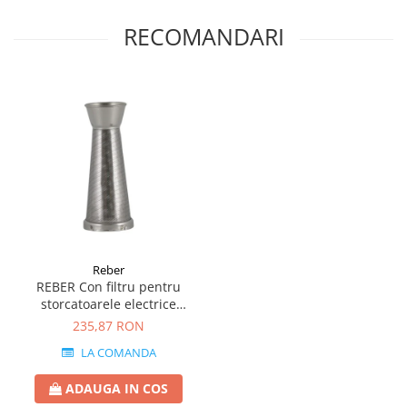
RECOMANDARI
Reber
REBER Con filtru pentru
storcatoarele electrice
9000NPSP, 9000N 9004N
235,87 RON
(1.1 mm)
LA COMANDA
ADAUGA IN COS