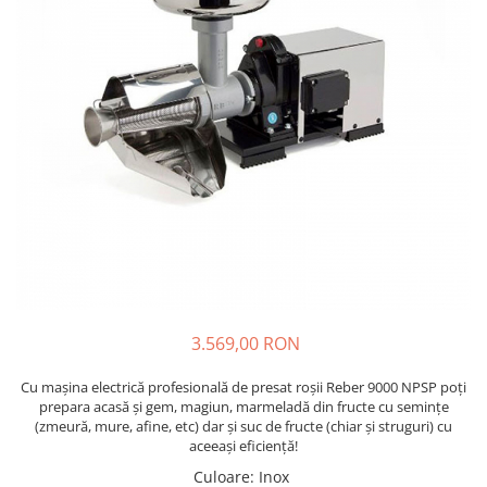
Prajitoare de paine
chiuvete
Combine frigorifice
Termostate si senzori Livolo
Rasnite de cafea
Sonerii electrice
Accesorii chiuvete bucatarie
Espressoare cafea
Roboti de bucatarie
Construieste singur
Gratar protectie chiuveta
Aparate de gatit-aragazuri
Spumarea laptelui
Scurgator farfurii
Module
Masina de spalat vase
Suporti burete
Panouri si rame
Accesorii
Tocatoare lemn si sticla
Seturi Electrocasnice
Sisteme de scurgere si cleme
Tavita scurgere vase/legume/fructe
Dispenser detergent
3.569,00 RON
Cu mașina electrică profesională de presat roșii Reber 9000 NPSP poți
prepara acasă și gem, magiun, marmeladă din fructe cu semințe
(zmeură, mure, afine, etc) dar și suc de fructe (chiar și struguri) cu
aceeași eficiență!
Culoare
:
Inox