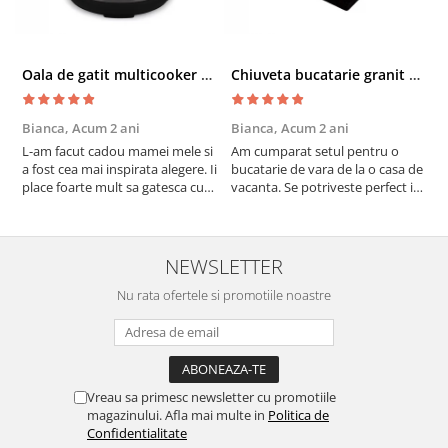
Oala de gatit multicooker 11 functii Instant Pot Pro Crisp 8 + Air Fryer 7.6 lt
Chiuveta bucatarie granit cu finisaj negru perlat/cupru Steingran Art Copper cu dozator si baterie Quadron
Bianca,
Acum 2 ani
Bianca,
Acum 2 ani
V
L-am facut cadou mamei mele si
Am cumparat setul pentru o
S
a fost cea mai inspirata alegere. Ii
bucatarie de vara de la o casa de
c
place foarte mult sa gatesca cu
vacanta. Se potriveste perfect in
c
acest aparat, fara efort si fara sa
decor, se curata perfect, este
v
trebuiasca sa tot invarta in
practic si util. Calitate foarte
b
cratita...ma gandesc serios sa imi
buna, recomand cu drag !
v
cumpar si eu! Recomand mult !
m
NEWSLETTER
Nu rata ofertele si promotiile noastre
Vreau sa primesc newsletter cu promotiile
magazinului. Afla mai multe in
Politica de
Confidentialitate