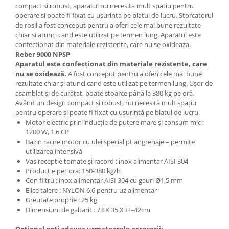
compact si robust, aparatul nu necesita mult spatiu pentru
operare si poate fi fixat cu usurinta pe blatul de lucru. Storcatorul
de rosii a fost conceput pentru a oferi cele mai bune rezultate
chiar si atunci cand este utilizat pe termen lung. Aparatul este
confectionat din materiale rezistente, care nu se oxideaza.
Reber 9000 NPSP
Aparatul este confecționat din materiale rezistente, care
nu se oxidează.
A fost conceput pentru a oferi cele mai bune
rezultate chiar și atunci cand este utilizat pe termen lung. Ușor de
asamblat și de curățat, poate stoarce până la 380 kg pe oră.
Având un design compact și robust, nu necesită mult spațiu
pentru operare și poate fi fixat cu ușurintă pe blatul de lucru.
Motor electric prin inducție de putere mare și consum mic :
1200 W, 1.6 CP
Bazin racire motor cu ulei special pt angrenaje – permite
utilizarea intensivă
Vas receptie tomate și racord : inox alimentar AISI 304
Producție per ora: 150-380 kg/h
Con filtru : inox alimentar AISI 304 cu gauri Ø1,5 mm
Elice taiere : NYLON 6.6 pentru uz alimentar
Greutate proprie : 25 kg
Dimensiuni de gabarit : 73 X 35 X H=42cm
Opțional poți adauga urmatoarele accesorii: