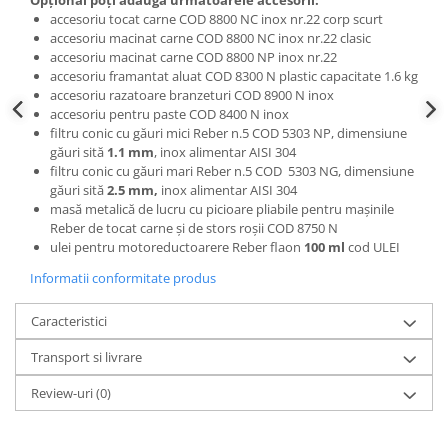
accesoriu tocat carne COD 8800 NC inox nr.22 corp scurt
accesoriu macinat carne COD 8800 NC inox nr.22 clasic
accesoriu macinat carne COD 8800 NP inox nr.22
accesoriu framantat aluat COD 8300 N plastic capacitate 1.6 kg
accesoriu razatoare branzeturi COD 8900 N inox
accesoriu pentru paste COD 8400 N inox
filtru conic cu găuri mici Reber n.5 COD 5303 NP, dimensiune
găuri sită
1.1 mm
, inox alimentar AISI 304
filtru conic cu găuri mari Reber n.5 COD 5303 NG, dimensiune
găuri sită
2.5 mm,
inox alimentar AISI 304
masă metalică de lucru cu picioare pliabile pentru mașinile
Reber de tocat carne și de stors roșii COD 8750 N
ulei pentru motoreductoarere Reber flaon
100 ml
cod ULEI
Informatii conformitate produs
Caracteristici
Transport si livrare
Review-uri
(0)