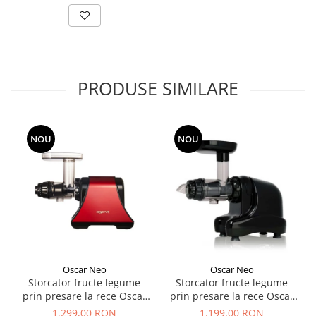
PRODUSE SIMILARE
NOU
NOU
Oscar Neo
Oscar Neo
Storcator fructe legume
Storcator fructe legume
prin presare la rece Oscar
prin presare la rece Oscar
DA-1200
NEO DA1000
1.299,00 RON
1.199,00 RON