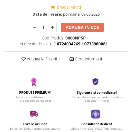
STOC LIMITAT
Data de livrare:
poimaine, 09.08.2026
ADAUGA IN COS
Cod Produs:
9000NPSP
Ai nevoie de ajutor?
0724034269
/
0733980081
Adauga la Favorite
Cere informatii
PRODUSE PREMIUM!
Siguranta si comoditate!
Garantam calitatea tuturor
Poti achita online cu cardul, ramburs
produselor de pe site!
sau chiar in rate!
Livrare oriunde
Consultant dedicat
Parteneri DPD, livram rapid, sigur si
Zilnic intre 9.30-19.00 Telefonic sau
uneori gratuit!
whatsapp