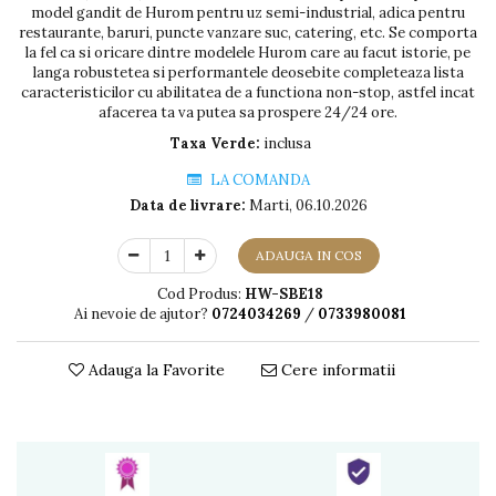
model gandit de Hurom pentru uz semi-industrial, adica pentru
restaurante, baruri, puncte vanzare suc, catering, etc. Se comporta
la fel ca si oricare dintre modelele Hurom care au facut istorie, pe
langa robustetea si performantele deosebite completeaza lista
caracteristicilor cu abilitatea de a functiona non-stop, astfel incat
afacerea ta va putea sa prospere 24/24 ore.
Taxa Verde:
inclusa
LA COMANDA
Data de livrare:
Marti, 06.10.2026
ADAUGA IN COS
Cod Produs:
HW-SBE18
Ai nevoie de ajutor?
0724034269
/
0733980081
Adauga la Favorite
Cere informatii