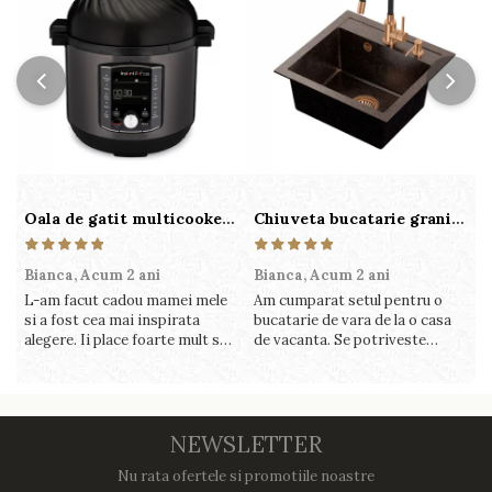
Oala de gatit multicooker 11 functii Instant Pot Pro Crisp 8 + Air Fryer 7.6 lt
Chiuveta bucatarie granit cu finisaj negru perlat/cupru Steingran Art Copper cu dozator si baterie Quadron
Bianca,
Acum 2 ani
Bianca,
Acum 2 ani
V
L-am facut cadou mamei mele
Am cumparat setul pentru o
S
si a fost cea mai inspirata
bucatarie de vara de la o casa
c
alegere. Ii place foarte mult sa
de vacanta. Se potriveste
c
gatesca cu acest aparat, fara
perfect in decor, se curata
v
efort si fara sa trebuiasca sa
perfect, este practic si util.
î
tot invarta in cratita...ma
Calitate foarte buna, recomand
v
gandesc serios sa imi cumpar
cu drag !
m
si eu! Recomand mult !
NEWSLETTER
Nu rata ofertele si promotiile noastre