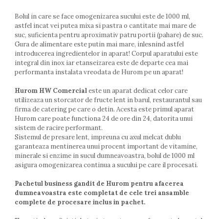
Bolul in care se face omogenizarea sucului este de 1000 ml,
astfel incat vei putea mixa si pastra o cantitate mai mare de
suc, suficienta pentru aproximativ patru portii (pahare) de suc.
Gura de alimentare este putin mai mare, inlesnind astfel
introducerea ingredientelor in aparat! Corpul aparatului este
integral din inox iar etanseizarea este de departe cea mai
performanta instalata vreodata de Hurom pe un aparat!
Hurom HW Comercial
este un aparat dedicat celor care
utilizeaza un storcator de fructe lent in barul, restaurantul sau
firma de catering pe care o detin. Acesta este primul aparat
Hurom care poate functiona 24 de ore din 24, datorita unui
sistem de racire performant.
Sistemul de presare lent, impreuna cu axul melcat dublu
garanteaza mentinerea unui procent important de vitamine,
minerale si enzime in sucul dumneavoastra, bolul de 1000 ml
asigura omogenizarea continua a sucului pe care il procesati.
Pachetul business gandit de Hurom pentru afacerea
dumneavoastra este completat de cele trei ansamble
complete de procesare inclus in pachet.