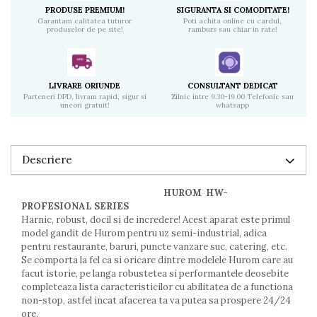
PRODUSE PREMIUM!
SIGURANTA SI COMODITATE!
Garantam calitatea tuturor
Poti achita online cu cardul,
produselor de pe site!
ramburs sau chiar in rate!
LIVRARE ORIUNDE
CONSULTANT DEDICAT
Parteneri DPD, livram rapid, sigur si
Zilnic intre 9.30-19.00 Telefonic sau
uneori gratuit!
whatsapp
Descriere
HUROM HW-
PROFESIONAL SERIES
Harnic, robust, docil si de incredere! Acest aparat este primul
model gandit de Hurom pentru uz semi-industrial, adica
pentru restaurante, baruri, puncte vanzare suc, catering, etc.
Se comporta la fel ca si oricare dintre modelele Hurom care au
facut istorie, pe langa robustetea si performantele deosebite
completeaza lista caracteristicilor cu abilitatea de a functiona
non-stop, astfel incat afacerea ta va putea sa prospere 24/24
ore.