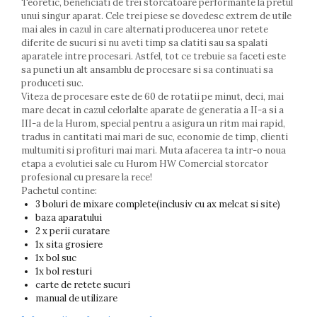
Teoretic, beneficiati de trei storcatoare performante la pretul
unui singur aparat. Cele trei piese se dovedesc extrem de utile
mai ales in cazul in care alternati producerea unor retete
diferite de sucuri si nu aveti timp sa clatiti sau sa spalati
aparatele intre procesari. Astfel, tot ce trebuie sa faceti este
sa puneti un alt ansamblu de procesare si sa continuati sa
produceti suc.
Viteza de procesare este de 60 de rotatii pe minut, deci, mai
mare decat in cazul celorlalte aparate de generatia a II-a si a
III-a de la Hurom, special pentru a asigura un ritm mai rapid,
tradus in cantitati mai mari de suc, economie de timp, clienti
multumiti si profituri mai mari. Muta afacerea ta intr-o noua
etapa a evolutiei sale cu Hurom HW Comercial storcator
profesional cu presare la rece!
Pachetul contine:
3 boluri de mixare complete(inclusiv cu ax melcat si site)
baza aparatului
2 x perii curatare
1x sita grosiere
1x bol suc
1x bol resturi
carte de retete sucuri
manual de utilizare